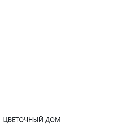
О компании
Гарантии
Центр поддержки
Доставка
Оплата
Проблемные ситуации
Замена и возврат товара. Возврат денег.
Претензии
Замена цветов
Города доставки
ЦВЕТОЧНЫЙ ДОМ