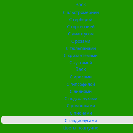
Back
С альстромерией
С герберой
С гортензией
С диантусом
С розами
С тюльпанами
С хризантемами
С эустомой
Back
С ирисами
С гипсофилой
С лилиями
С подсолнухами
С ромашками
С пионами
С гладиолусами
Цветы поштучно