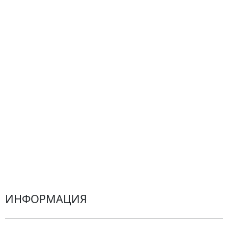
Сборные букеты
Композиции
Подарки
Все товары
Альстромерии
Гортензии
Хризантемы
Эустомы
Герберы
ИНФОРМАЦИЯ