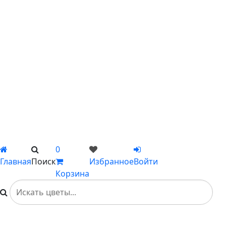
С подсолнухами
С ромашками
С пионами
С гладиолусами
Цветы поштучно
Сборные букеты
Композиции
Подарки
Каталог
Вы не добавили ни одного товара в Избранное
0
Главная
Поиск
Избранное
Войти
Корзина