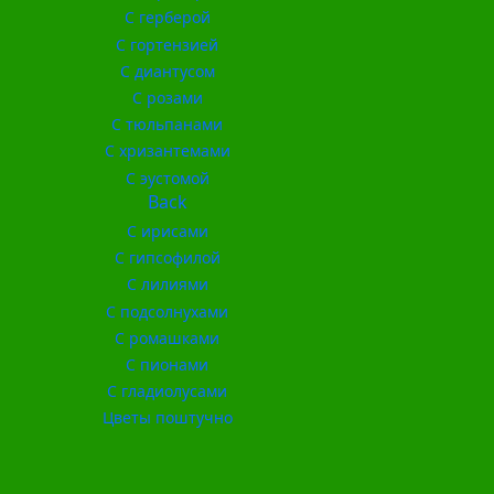
С герберой
С гортензией
С диантусом
С розами
С тюльпанами
С хризантемами
С эустомой
Back
С ирисами
С гипсофилой
С лилиями
С подсолнухами
С ромашками
С пионами
С гладиолусами
Цветы поштучно