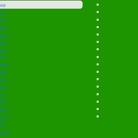
роз
роз
роз
роз
роз
роз
роз
ck
роза
роз
роз
роз
шт.
 шт.
лые
тые
ck
сные