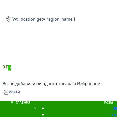
[wt_location get='region_name']
0
₽
0
Вы не добавили ни одного товара в Избранное
Войти
ГЛАВНАЯ
РОЗЫ
Ba
3 р