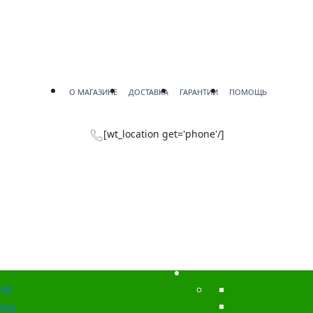
О МАГАЗИНЕ
ДОСТАВКА
ГАРАНТИИ
ПОМОЩЬ
[wt_location get='phone'/]
ck
озы