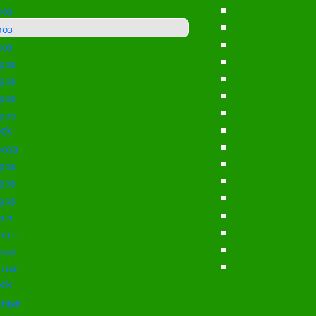
роз
роз
роз
роз
роз
роз
роз
ck
роза
роз
роз
роз
шт.
 шт.
лые
тые
ck
сные