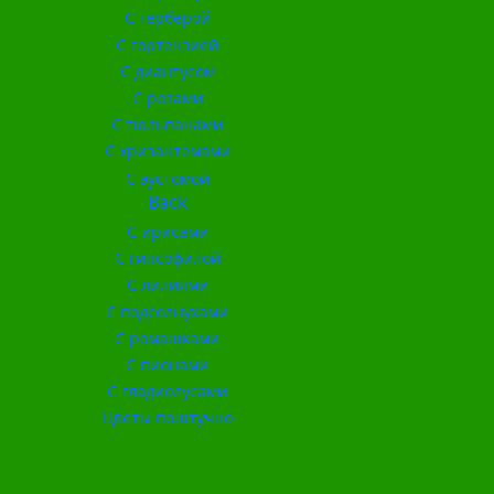
С герберой
С гортензией
С диантусом
С розами
С тюльпанами
С хризантемами
С эустомой
Back
С ирисами
С гипсофилой
С лилиями
С подсолнухами
С ромашками
С пионами
С гладиолусами
Цветы поштучно