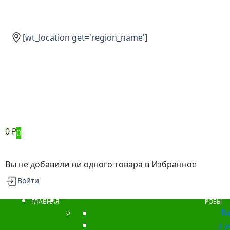
[wt_location get='region_name']
0
₽
0
Вы не добавили ни одного товара в Избранное
Войти
ГЛАВНАЯ
РОЗЫ
Ba
3 р