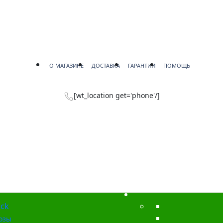
О МАГАЗИНЕ
ДОСТАВКА
ГАРАНТИИ
ПОМОЩЬ
[wt_location get='phone'/]
ck
озы