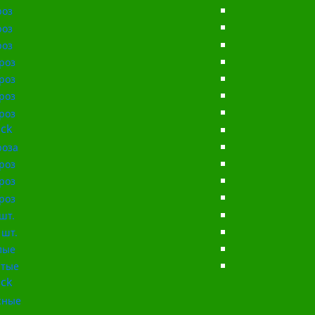
роз
роз
роз
роз
роз
роз
роз
ck
роза
роз
роз
роз
шт.
 шт.
лые
тые
ck
сные