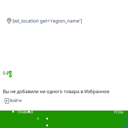
[wt_location get='region_name']
0
₽
0
Вы не добавили ни одного товара в Избранное
Войти
ГЛАВНАЯ
РОЗЫ
Ba
3 р