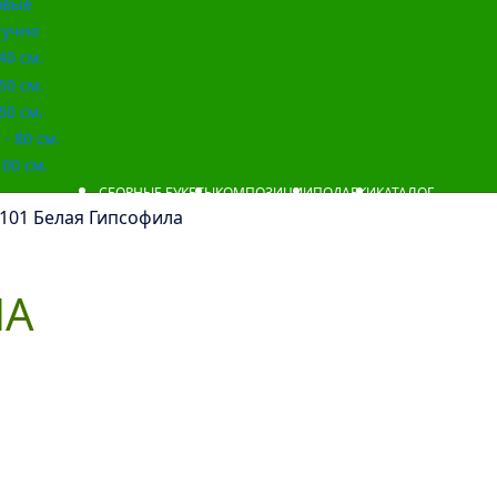
овые
учно
40 см.
50 см.
60 см.
- 80 см.
00 см.
СБОРНЫЕ БУКЕТЫ
КОМПОЗИЦИИ
ПОДАРКИ
КАТАЛОГ
 101 Белая Гипсофила
ЛА