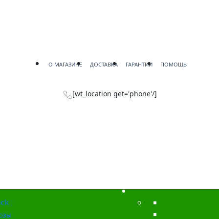
О МАГАЗИНЕ
ДОСТАВКА
ГАРАНТИИ
ПОМОЩЬ
[wt_location get='phone'/]
ck
озы