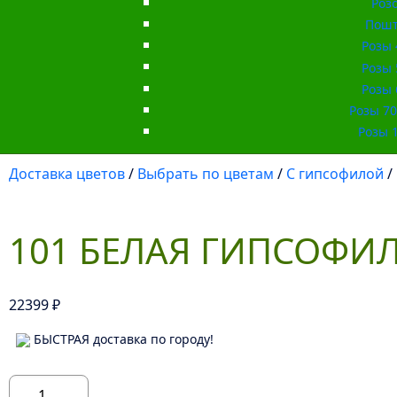
Роз
Пошт
Розы 
Розы 
Розы 
Розы 70 
Розы 1
Доставка цветов
/
Выбрать по цветам
/
С гипсофилой
/
101 БЕЛАЯ ГИПСОФИ
22399
₽
БЫСТРАЯ доставка по городу!
Количество