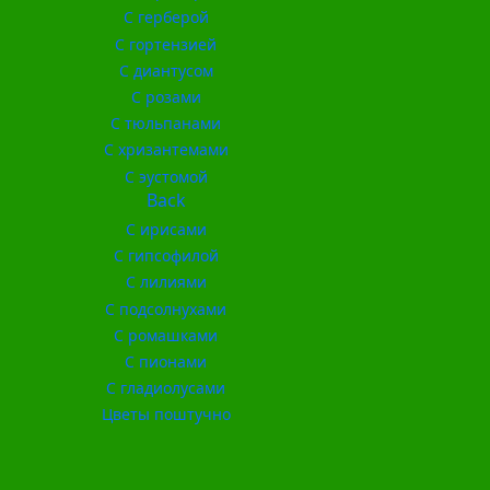
С герберой
С гортензией
С диантусом
С розами
С тюльпанами
С хризантемами
С эустомой
Back
С ирисами
С гипсофилой
С лилиями
С подсолнухами
С ромашками
С пионами
С гладиолусами
Цветы поштучно