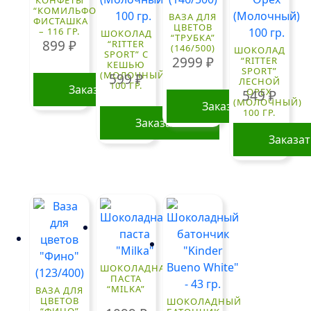
КОНФЕТЫ
“КОМИЛЬФО”
ВАЗА ДЛЯ
ФИСТАШКА
ЦВЕТОВ
– 116 ГР.
ШОКОЛАД
“ТРУБКА”
899
₽
“RITTER
(146/500)
ШОКОЛАД
SPORT” С
2999
₽
“RITTER
КЕШЬЮ
SPORT”
(МОЛОЧНЫЙ)
599
₽
ЛЕСНОЙ
100 ГР.
Заказать
ОРЕХ
549
₽
(МОЛОЧНЫЙ)
Заказать
100 ГР.
Заказать
Заказа
ШОКОЛАДНАЯ
ПАСТА
“MILKA”
ВАЗА ДЛЯ
ЦВЕТОВ
ШОКОЛАДНЫЙ