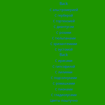
Back
С альстромерией
С герберой
С гортензией
С диантусом
С розами
С тюльпанами
С хризантемами
С эустомой
Back
С ирисами
С гипсофилой
С лилиями
С подсолнухами
С ромашками
С пионами
С гладиолусами
Цветы поштучно