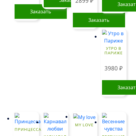
2899
₽
Заказа
Заказать
Заказать
Этот
товар
имеет
УТРО В
несколько
ПАРИЖЕ
вариаций.
Опции
3980
₽
можно
выбрать
Заказа
на
странице
товара.
MY LOVE
ПРИНЦЕССА