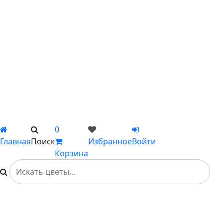
С ромашками
С пионами
С гладиолусами
Цветы поштучно
Сборные букеты
Композиции
Подарки
Каталог
Вы не добавили ни одного товара в Избранное
0
Главная
Поиск
Избранное
Войти
Корзина