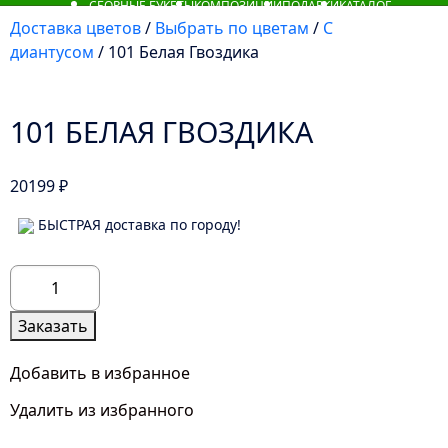
СБОРНЫЕ БУКЕТЫ
КОМПОЗИЦИИ
ПОДАРКИ
КАТАЛОГ
Доставка цветов
/
Выбрать по цветам
/
С
диантусом
/ 101 Белая Гвоздика
101 БЕЛАЯ ГВОЗДИКА
20199
₽
БЫСТРАЯ доставка по городу!
Количество
товара
101
Заказать
Белая
Гвоздика
Добавить в избранное
Удалить из избранного