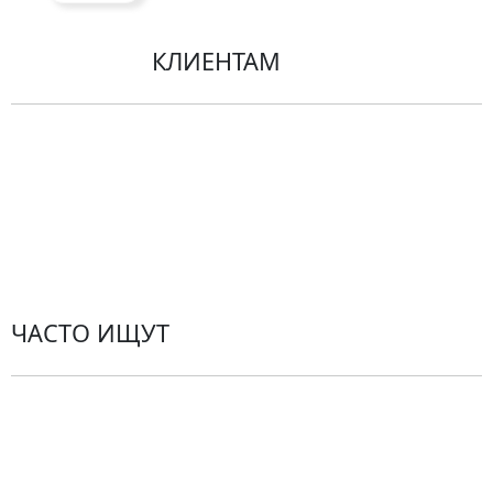
КЛИЕНТАМ
Политика конфиденциальности
Пользовательское соглашение
Рекомендации по уходу за цветами
Контакты
ЧАСТО ИЩУТ
Розы
По цветам
Сборные букеты