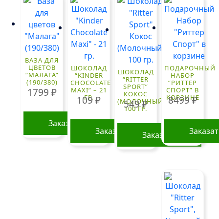
ВАЗА ДЛЯ
ЦВЕТОВ
ШОКОЛАД
ПОДАРОЧНЫЙ
ШОКОЛАД
“МАЛАГА”
“KINDER
НАБОР
“RITTER
(190/380)
CHOCOLATE
“РИТТЕР
SPORT”
MAXI” – 21
СПОРТ” В
1799
₽
КОКОС
ГР.
КОРЗИНЕ
109
₽
8499
₽
(МОЛОЧНЫЙ)
549
₽
100 ГР.
Заказать
Заказать
Заказа
Заказать