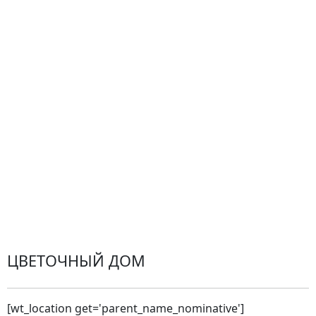
Гарантии
Центр поддержки
Доставка
Оплата
Проблемные ситуации
Замена и возврат товара. Возврат денег.
Претензии
Замена цветов
Города доставки
ЦВЕТОЧНЫЙ ДОМ
[wt_location get='parent_name_nominative']