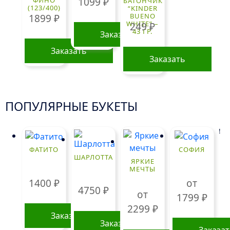
1099
₽
“ФИНО”
БАТОНЧИК
(123/400)
“KINDER
BUENO
1899
₽
WHITE” –
249
₽
43 ГР.
Заказать
Заказать
Заказать
ПОПУЛЯРНЫЕ БУКЕТЫ
!
ФАТИТО
СОФИЯ
ШАРЛОТТА
ЯРКИЕ
МЕЧТЫ
1400
₽
от
4750
₽
от
1799
₽
2299
₽
Заказать
Заказать