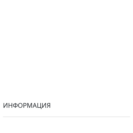
Композиции
Подарки
Все товары
Альстромерии
Гортензии
Хризантемы
Эустомы
Герберы
ИНФОРМАЦИЯ
О компании