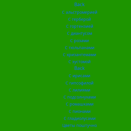
Back
С альстромерией
С герберой
С гортензией
С диантусом
С розами
С тюльпанами
С хризантемами
С эустомой
Back
С ирисами
С гипсофилой
С лилиями
С подсолнухами
С ромашками
С пионами
С гладиолусами
Цветы поштучно