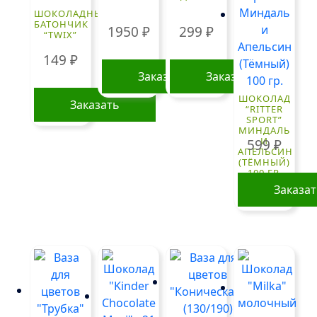
ШОКОЛАДНЫЙ
БАТОНЧИК
1950
₽
299
₽
“TWIX”
149
₽
Заказать
Заказать
ШОКОЛАД
Заказать
“RITTER
SPORT”
МИНДАЛЬ
И
599
₽
АПЕЛЬСИН
(ТЁМНЫЙ)
100 ГР.
Заказа