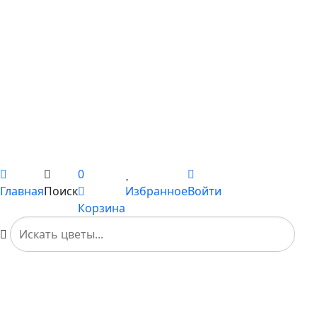
С пионами
С гладиолусами
Цветы поштучно
Сборные букеты
Композиции
Подарки
Каталог
Вы не добавили ни одного товара в Избранное
0
Главная
Поиск
Избранное
Войти
Корзина