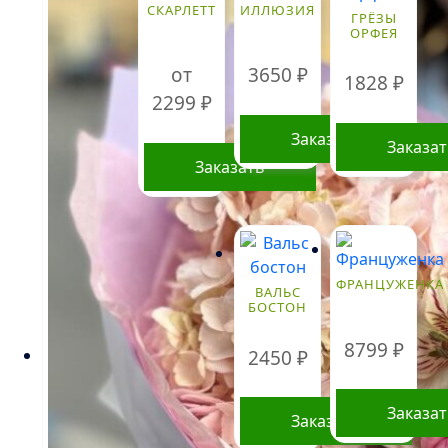
СКАРЛЕТТ
ИЛЛЮЗИЯ
ГРЁЗЫ
ОРФЕЯ
от
3650
₽
1828
₽
2299
₽
Заказать
Заказа
Заказать
Этот
товар
имеет
несколько
ФРАНЦУЖЕНКА
ВАЛЬС
вариаций.
БОСТОН
Опции
можно
8799
₽
2450
₽
выбрать
на
Заказа
странице
Заказать
товара.