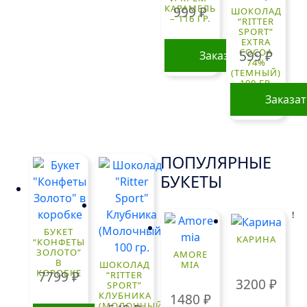
КАРАМЕЛЬ
999
₽
ШОКОЛАД
– 116 ГР.
“RITTER
SPORT”
EXTRA
COCOA
599
₽
Заказать
74%
(ТЕМНЫЙ)
100 ГР.
Заказа
ПОПУЛЯРНЫЕ
БУКЕТЫ
!
БУКЕТ
КАРИНА
“КОНФЕТЫ
ЗОЛОТО”
AMORE
В
ШОКОЛАД
MIA
КОРОБКЕ
7799
₽
“RITTER
3200
₽
SPORT”
КЛУБНИКА
1480
₽
(МОЛОЧНЫЙ)