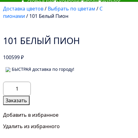
СБОРНЫЕ БУКЕТЫ
КОМПОЗИЦИИ
ПОДАРКИ
КАТАЛОГ
Доставка цветов
/
Выбрать по цветам
/
С
пионами
/ 101 Белый Пион
101 БЕЛЫЙ ПИОН
100599
₽
БЫСТРАЯ доставка по городу!
Количество
товара
101
Заказать
Белый
Пион
Добавить в избранное
Удалить из избранного