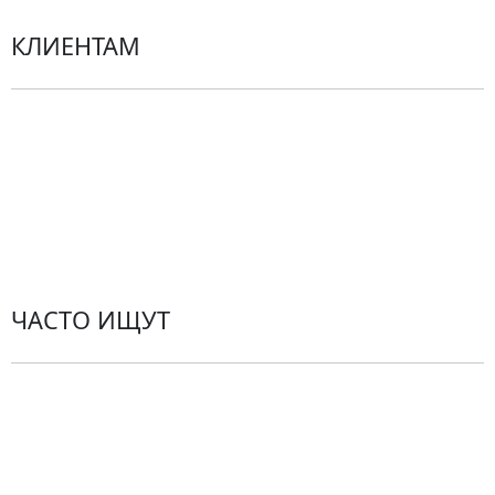
КЛИЕНТАМ
Политика конфиденциальности
Пользовательское соглашение
Рекомендации по уходу за цветами
Контакты
ЧАСТО ИЩУТ
Розы
По цветам
Сборные букеты