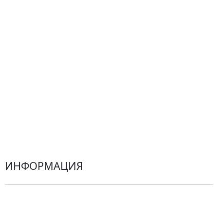
Композиции
Подарки
Все товары
Альстромерии
Гортензии
Хризантемы
Эустомы
Герберы
ИНФОРМАЦИЯ
О компании
Гарантии