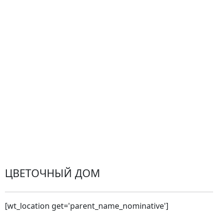
Центр поддержки
Доставка
Оплата
Проблемные ситуации
Замена и возврат товара. Возврат денег.
Претензии
Замена цветов
Города доставки
ЦВЕТОЧНЫЙ ДОМ
[wt_location get='parent_name_nominative']