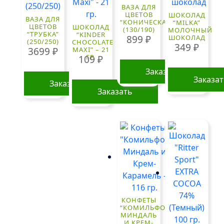
ВАЗА ДЛЯ
ЦВЕТОВ
ШОКОЛАД
ВАЗА ДЛЯ
“КОНИЧЕСКАЯ”
“MILKA”
ЦВЕТОВ
ШОКОЛАД
(130/190)
МОЛОЧНЫЙ
“ТРУБКА”
“KINDER
ШОКОЛАД
899
₽
(250/250)
CHOCOLATE
349
₽
MAXI” – 21
3699
₽
ГР.
109
₽
Заказать
Заказа
Заказать
Заказать
КОНФЕТЫ
“КОМИЛЬФО”
МИНДАЛЬ
И КРЕМ-