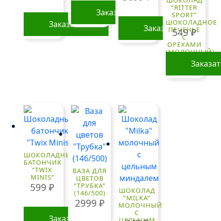
ШОКОЛАД
“RITTER
Заказать
SPORT”
ШОКОЛАДНОЕ
Заказать
Заказать
ПЕЧЕНЬЕ
549
₽
С
ОРЕХАМИ
(МОЛОЧНЫЙ)
100 ГР.
Заказа
ШОКОЛАДНЫЙ
БАТОНЧИК
“TWIX
ВАЗА ДЛЯ
MINIS”
ЦВЕТОВ
599
₽
“ТРУБКА”
ШОКОЛАД
(146/500)
“MILKA”
2999
₽
МОЛОЧНЫЙ
С
Заказать
ЦЕЛЬНЫМ