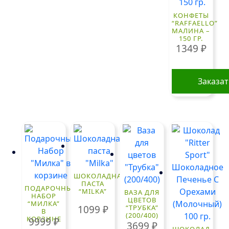
КОНФЕТЫ
“RAFFAELLO”
МАЛИНА –
150 ГР.
1349
₽
Заказа
ШОКОЛАДНАЯ
ПАСТА
ПОДАРОЧНЫЙ
“MILKA”
ВАЗА ДЛЯ
НАБОР
ЦВЕТОВ
“МИЛКА”
1099
₽
“ТРУБКА”
В
(200/400)
КОРЗИНЕ
9999
₽
3699
₽