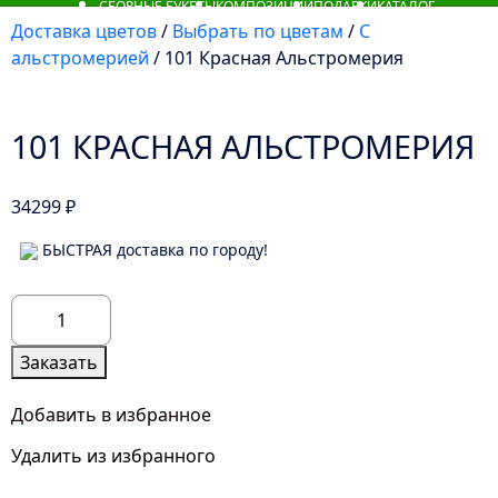
СБОРНЫЕ БУКЕТЫ
КОМПОЗИЦИИ
ПОДАРКИ
КАТАЛОГ
Доставка цветов
/
Выбрать по цветам
/
С
альстромерией
/ 101 Красная Альстромерия
101 КРАСНАЯ АЛЬСТРОМЕРИЯ
34299
₽
БЫСТРАЯ доставка по городу!
Количество
товара
101
Заказать
Красная
Альстромерия
Добавить в избранное
Удалить из избранного