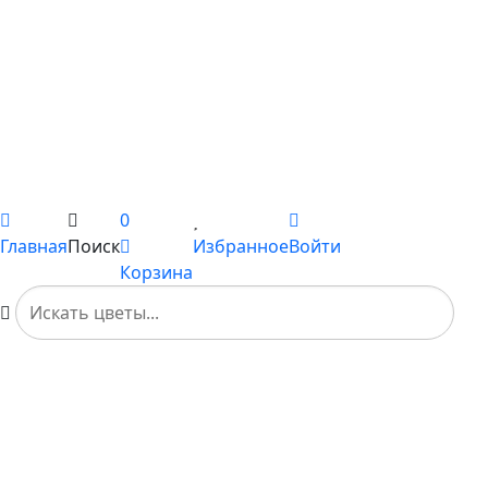
Цветы поштучно
Сборные букеты
Композиции
Подарки
Каталог
Вы не добавили ни одного товара в Избранное
0
Главная
Поиск
Избранное
Войти
Корзина