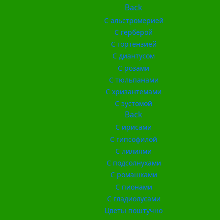
Back
С альстромерией
С герберой
С гортензией
С диантусом
С розами
С тюльпанами
С хризантемами
С эустомой
Back
С ирисами
С гипсофилой
С лилиями
С подсолнухами
С ромашками
С пионами
С гладиолусами
Цветы поштучно