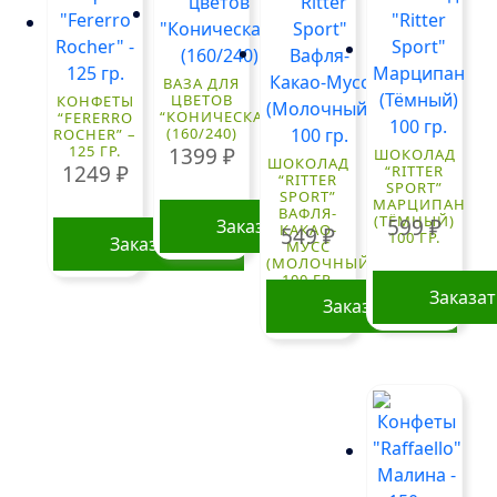
ВАЗА ДЛЯ
ЦВЕТОВ
КОНФЕТЫ
“КОНИЧЕСКАЯ”
“FERERRO
(160/240)
ROCHER” –
125 ГР.
1399
₽
ШОКОЛАД
ШОКОЛАД
1249
₽
“RITTER
“RITTER
SPORT”
SPORT”
МАРЦИПАН
ВАФЛЯ-
(ТЁМНЫЙ)
599
₽
Заказать
КАКАО-
549
₽
100 ГР.
Заказать
МУСС
(МОЛОЧНЫЙ)
100 ГР.
Заказа
Заказать