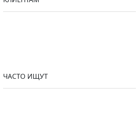
Политика конфиденциальности
Пользовательское соглашение
Рекомендации по уходу за цветами
Контакты
ЧАСТО ИЩУТ
Розы
По цветам
Сборные букеты
Композиции