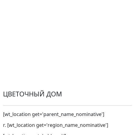
Доставка
Оплата
Проблемные ситуации
Замена и возврат товара. Возврат денег.
Претензии
Замена цветов
Города доставки
ЦВЕТОЧНЫЙ ДОМ
[wt_location get='parent_name_nominative']
г. [wt_location get='region_name_nominative']