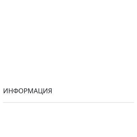
Подарки
Все товары
Альстромерии
Гортензии
Хризантемы
Эустомы
Герберы
ИНФОРМАЦИЯ
О компании
Гарантии
Центр поддержки