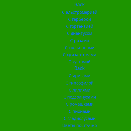
Back
С альстромерией
С герберой
С гортензией
С диантусом
С розами
С тюльпанами
С хризантемами
С эустомой
Back
С ирисами
С гипсофилой
С лилиями
С подсолнухами
С ромашками
С пионами
С гладиолусами
Цветы поштучно