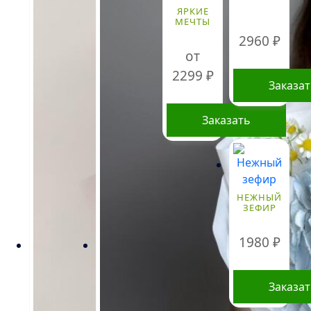
ЯРКИЕ
МЕЧТЫ
2960
₽
от
2299
₽
Заказа
Заказать
Этот
товар
имеет
несколько
НЕЖНЫЙ
ЗЕФИР
вариаций.
Опции
1980
₽
можно
выбрать
на
Заказа
странице
товара.