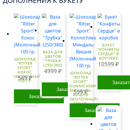
ДОПОЛНЕНИЯ К БУКЕТУ
БУКЕТ
“КОНФЕТЫ
ВАЗА ДЛЯ
СЕРДЦЕ” В
ЦВЕТОВ
КОРОБКЕ
ШОКОЛАД
“ТРУБКА”
10599
₽
“RITTER
(250/380)
SPORT”
4999
₽
КОКОС
ШОКОЛАД
(МОЛОЧНЫЙ)
549
₽
“RITTER
100 ГР.
SPORT”
Заказа
KONNICHIWA
Заказать
МИНДАЛЬ-
599
₽
ВИШНЯ
Заказать
(МОЛОЧНЫЙ)
100 ГР.
Заказать