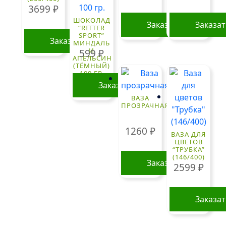
3699
₽
ШОКОЛАД
Заказать
Заказа
“RITTER
SPORT”
Заказать
МИНДАЛЬ
И
599
₽
АПЕЛЬСИН
(ТЁМНЫЙ)
100 ГР.
Заказать
ВАЗА
ПРОЗРАЧНАЯ
1260
₽
ВАЗА ДЛЯ
ЦВЕТОВ
“ТРУБКА”
(146/400)
Заказать
2599
₽
Заказа