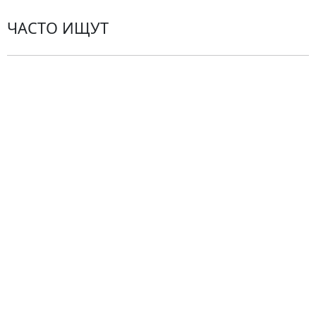
ЧАСТО ИЩУТ
Розы
По цветам
Сборные букеты
Композиции
Подарки
Все товары
Альстромерии
Гортензии
Хризантемы
Эустомы