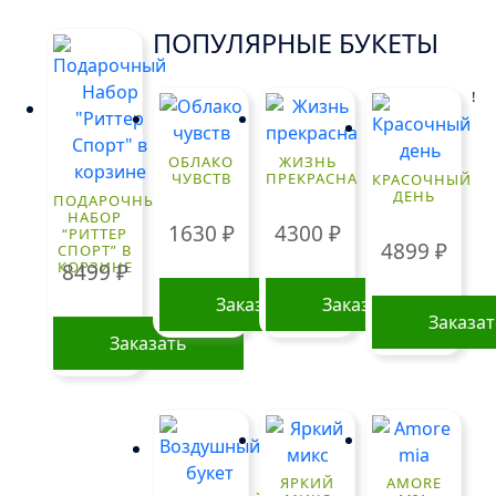
ПОПУЛЯРНЫЕ БУКЕТЫ
!
ОБЛАКО
ЖИЗНЬ
ЧУВСТВ
ПРЕКРАСНА
КРАСОЧНЫЙ
ДЕНЬ
ПОДАРОЧНЫЙ
НАБОР
1630
₽
4300
₽
“РИТТЕР
4899
₽
СПОРТ” В
КОРЗИНЕ
8499
₽
Заказать
Заказать
Заказа
Заказать
ЯРКИЙ
AMORE