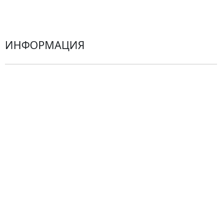
Герберы
ИНФОРМАЦИЯ
О компании
Гарантии
Центр поддержки
Доставка
Оплата
Проблемные ситуации
Замена и возврат товара. Возврат денег.
Претензии
Замена цветов