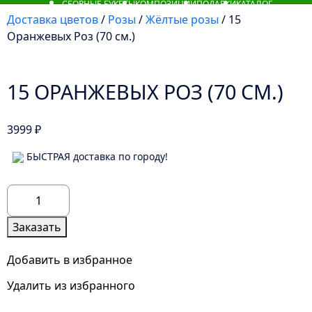
СБОРНЫЕ БУКЕТЫ
КОМПОЗИЦИИ
ПОДАРКИ
КАТАЛОГ
Доставка цветов
/
Розы
/
Жёлтые розы
/ 15
Оранжевых Роз (70 см.)
15 ОРАНЖЕВЫХ РОЗ (70 СМ.)
3999
₽
БЫСТРАЯ доставка по городу!
Количество
товара
15
Заказать
Оранжевых
Роз
Добавить в избранное
(70
Удалить из избранного
см.)