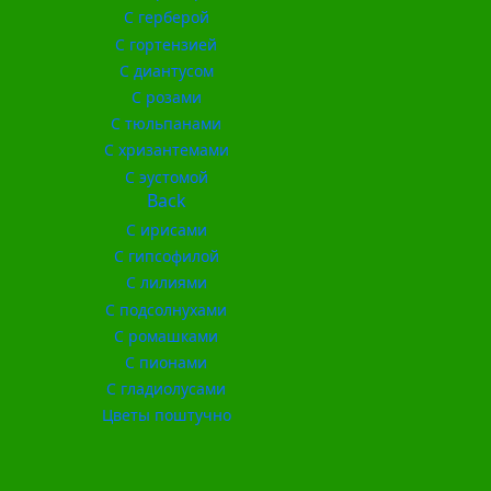
С герберой
С гортензией
С диантусом
С розами
С тюльпанами
С хризантемами
С эустомой
Back
С ирисами
С гипсофилой
С лилиями
С подсолнухами
С ромашками
С пионами
С гладиолусами
Цветы поштучно