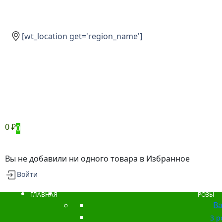
[wt_location get='region_name']
0
₽
0
Вы не добавили ни одного товара в Избранное
Войти
ГЛАВНАЯ
РОЗЫ
Ba
3 р