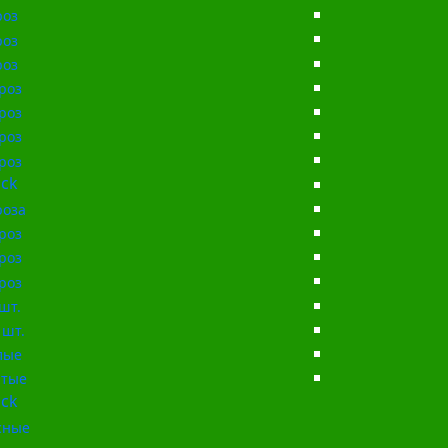
роз
роз
роз
роз
роз
роз
роз
ck
роза
роз
роз
роз
шт.
 шт.
лые
тые
ck
сные