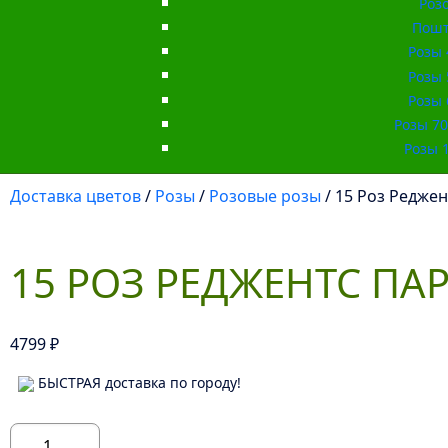
Роз
Пошт
Розы 
Розы 
Розы 
Розы 70 
Розы 1
Доставка цветов
/
Розы
/
Розовые розы
/ 15 Роз Реджен
15 РОЗ РЕДЖЕНТС ПАРК
4799
₽
БЫСТРАЯ доставка по городу!
Количество