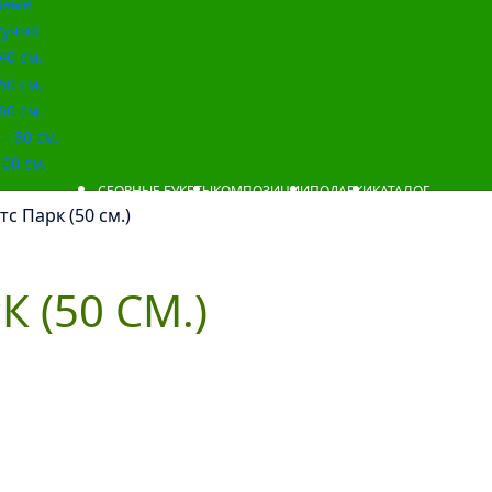
овые
учно
40 см.
50 см.
60 см.
- 80 см.
00 см.
СБОРНЫЕ БУКЕТЫ
КОМПОЗИЦИИ
ПОДАРКИ
КАТАЛОГ
тс Парк (50 см.)
 (50 СМ.)