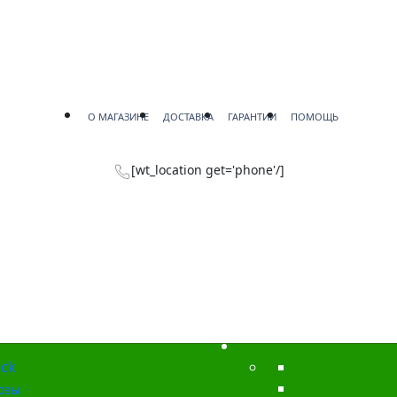
О МАГАЗИНЕ
ДОСТАВКА
ГАРАНТИИ
ПОМОЩЬ
[wt_location get='phone'/]
ck
озы