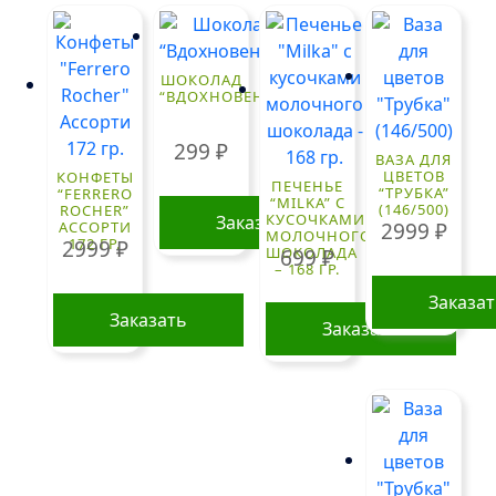
ШОКОЛАД
“ВДОХНОВЕНИЕ”
299
₽
ВАЗА ДЛЯ
ЦВЕТОВ
КОНФЕТЫ
ПЕЧЕНЬЕ
“ТРУБКА”
“FERRERO
“MILKA” С
(146/500)
ROCHER”
КУСОЧКАМИ
Заказать
АССОРТИ
2999
₽
МОЛОЧНОГО
172 ГР.
2999
₽
ШОКОЛАДА
699
₽
– 168 ГР.
Заказа
Заказать
Заказать