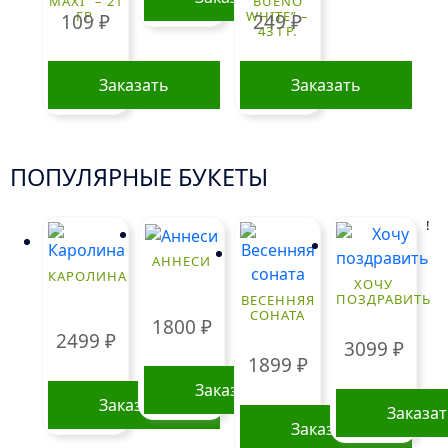
MAXI” – 21
BUENO
ГР.
WHITE” –
109
₽
249
₽
43 ГР.
Заказать
Заказать
ПОПУЛЯРНЫЕ БУКЕТЫ
!
АННЕСИ
КАРОЛИНА
ХОЧУ
ПОЗДРАВИТЬ
ВЕСЕННЯЯ
СОНАТА
1800
₽
2499
₽
3099
₽
1899
₽
Заказать
Заказать
Заказа
Заказать