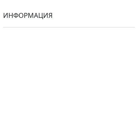
ИНФОРМАЦИЯ
О компании
Гарантии
Центр поддержки
Доставка
Оплата
Проблемные ситуации
Замена и возврат товара. Возврат денег.
Претензии
Замена цветов
Города доставки