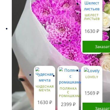
имеет
несколько
вариаций.
ШЕЛЕСТ
ЛИСТЬЕВ
Опции
можно
1630
₽
выбрать
на
странице
Заказа
товара.
LOVELY
ЧУДЕСНАЯ
ПОЛЯНКА
МЕЧТА
С
1569
₽
РОМАШКАМИ
1630
₽
2399
₽
Заказа