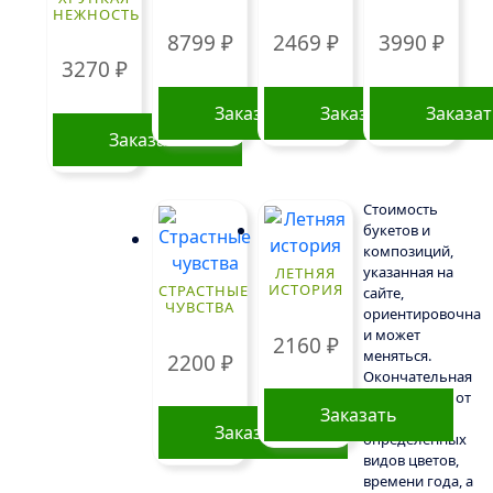
НЕЖНОСТЬ
8799
₽
2469
₽
3990
₽
3270
₽
Заказать
Заказать
Заказа
Заказать
Стоимость
букетов и
композиций,
указанная на
ЛЕТНЯЯ
ИСТОРИЯ
СТРАСТНЫЕ
сайте,
ЧУВСТВА
ориентировочна
и может
2160
₽
меняться.
2200
₽
Окончательная
цена зависит от
Заказать
доступности
Заказать
определенных
видов цветов,
времени года, а