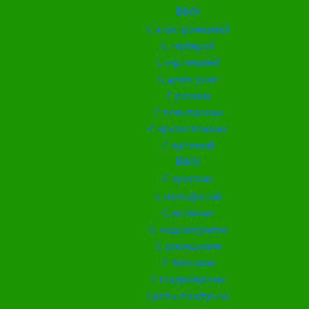
Back
С альстромерией
С герберой
С гортензией
С диантусом
С розами
С тюльпанами
С хризантемами
С эустомой
Back
С ирисами
С гипсофилой
С лилиями
С подсолнухами
С ромашками
С пионами
С гладиолусами
Цветы поштучно