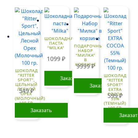
ШОКОЛАДНАЯ
ПАСТА
ПОДАРОЧНЫЙ
“MILKA”
НАБОР
“МИЛКА”
1099
₽
В
КОРЗИНЕ
9999
₽
ШОКОЛАД
“RITTER
ШОКОЛАД
Заказать
SPORT”,
“RITTER
ЦЕЛЬНЫЙ
SPORT”
Заказать
ЛЕСНОЙ
EXTRA
549
₽
ОРЕХ
COCOA
599
₽
(МОЛОЧНЫЙ)
55%
100 ГР.
(ТЕМНЫЙ)
100 ГР.
Заказать
Заказа