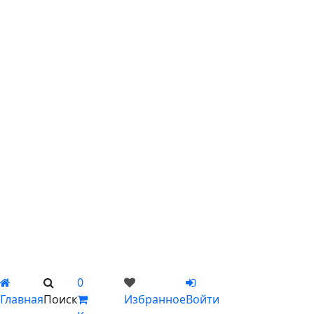
С хризантемами
С эустомой
С ирисами
С гипсофилой
С лилиями
С подсолнухами
С ромашками
С пионами
С гладиолусами
Цветы поштучно
Сборные букеты
Композиции
Подарки
Каталог
Вы не добавили ни одного товара в Избранное
0
Главная
Поиск
Избранное
Войти