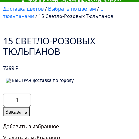
СБОРНЫЕ БУКЕТЫ
КОМПОЗИЦИИ
ПОДАРКИ
КАТАЛОГ
Доставка цветов
/
Выбрать по цветам
/
С
тюльпанами
/ 15 Светло-Розовых Тюльпанов
15 СВЕТЛО-РОЗОВЫХ
ТЮЛЬПАНОВ
7399
₽
БЫСТРАЯ доставка по городу!
Количество
товара
15
Заказать
Светло-
Розовых
Добавить в избранное
Тюльпанов
Удалить из избранного