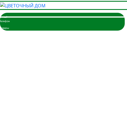
Главная
Розы
3 розы
5 роз
7 роз
9 роз
11 роз
15 роз
17 роз
19 роз
21 роза
25 роз
35 роз
45 роз
51 шт.