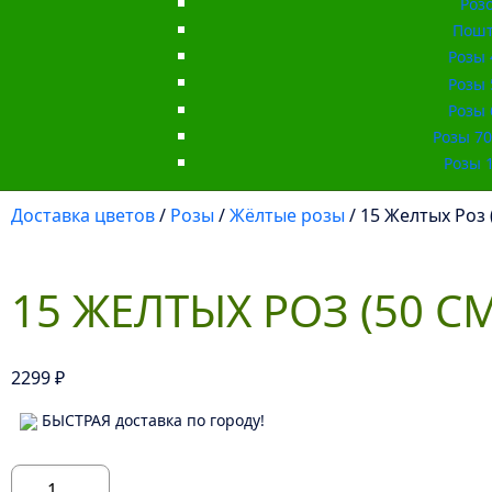
Роз
Пошт
Розы 
Розы 
Розы 
Розы 70 
Розы 1
Доставка цветов
/
Розы
/
Жёлтые розы
/ 15 Желтых Роз (
15 ЖЕЛТЫХ РОЗ (50 СМ
2299
₽
БЫСТРАЯ доставка по городу!
Количество