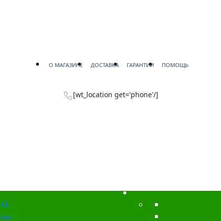
О МАГАЗИНЕ
ДОСТАВКА
ГАРАНТИИ
ПОМОЩЬ
[wt_location get='phone'/]
ck
озы