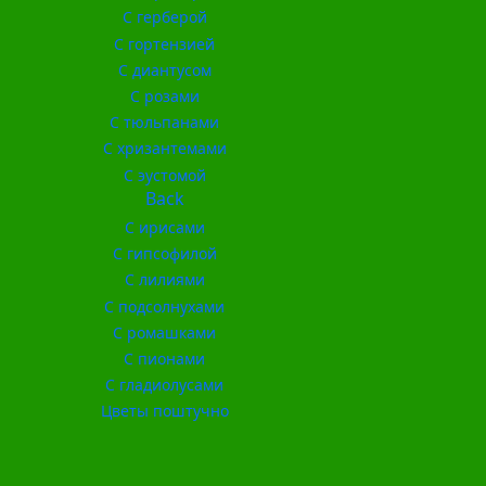
С герберой
С гортензией
С диантусом
С розами
С тюльпанами
С хризантемами
С эустомой
Back
С ирисами
С гипсофилой
С лилиями
С подсолнухами
С ромашками
С пионами
С гладиолусами
Цветы поштучно