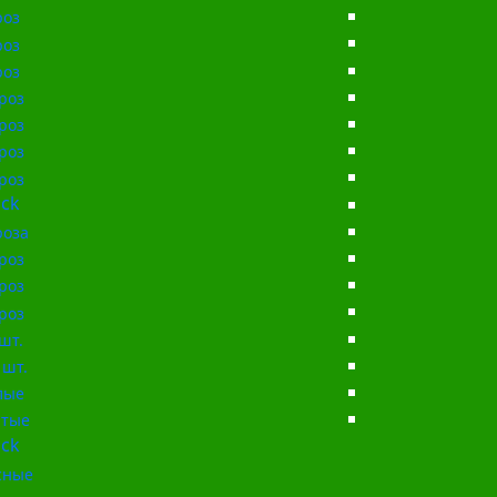
роз
роз
роз
роз
роз
роз
роз
ck
роза
роз
роз
роз
шт.
 шт.
лые
тые
ck
сные