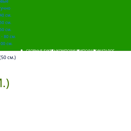
овые
учно
40 см.
50 см.
60 см.
- 80 см.
00 см.
СБОРНЫЕ БУКЕТЫ
КОМПОЗИЦИИ
ПОДАРКИ
КАТАЛОГ
50 см.)
.)