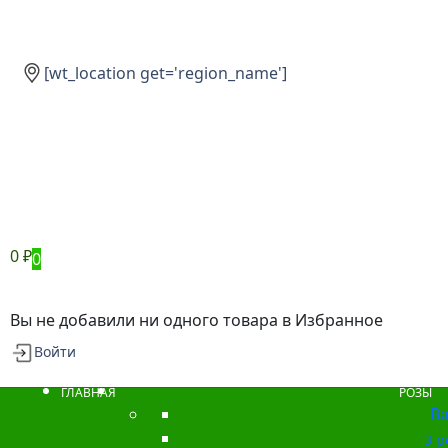
[wt_location get='region_name']
0
₽
0
Вы не добавили ни одного товара в Избранное
Войти
ГЛАВНАЯ
РОЗЫ
Ba
3 р