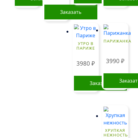
Заказать
Этот
товар
имеет
ПАРИЖАНКА
УТРО В
несколько
ПАРИЖЕ
вариаций.
Опции
3990
₽
3980
₽
можно
выбрать
Заказа
на
Заказать
странице
товара.
ХРУПКАЯ
НЕЖНОСТЬ