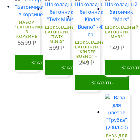
НАБОР
“БАТОНЧИКИ”
ШОКОЛАДНЫЙ
ШОКОЛАДНЫЙ
В
БАТОНЧИК
БАТОНЧИК
КОРЗИНЕ
“TWIX
“MARS”
MINIS”
5599
₽
ШОКОЛАДНЫЙ
599
₽
149
₽
БАТОНЧИК
“KINDER
BUENO” –
43 ГР.
249
₽
Заказать
Заказать
Заказа
Заказать
ВАЗА ДЛЯ