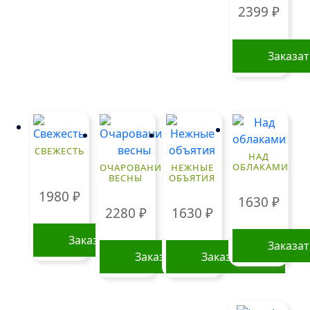
2399
₽
Заказа
Этот
товар
имеет
нескольк
вариаций
СВЕЖЕСТЬ
НАД
Опции
ОБЛАКАМИ
ОЧАРОВАНИЕ
НЕЖНЫЕ
ВЕСНЫ
ОБЪЯТИЯ
можно
1980
₽
выбрать
1630
₽
2280
₽
1630
₽
на
странице
Заказать
Заказа
товара.
Заказать
Заказать