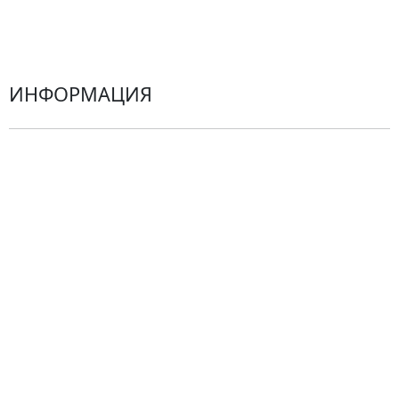
Герберы
ИНФОРМАЦИЯ
О компании
Гарантии
Центр поддержки
Доставка
Оплата
Проблемные ситуации
Замена и возврат товара. Возврат денег.
Претензии