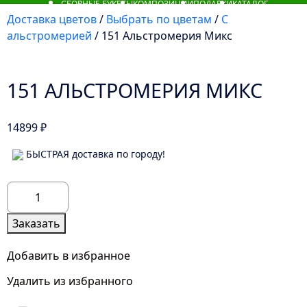
СБОРНЫЕ БУКЕТЫ
КОМПОЗИЦИИ
ПОДАРКИ
КАТАЛОГ
Доставка цветов
/
Выбрать по цветам
/
С
альстромерией
/ 151 Альстромерия Микс
151 АЛЬСТРОМЕРИЯ МИКС
14899
₽
БЫСТРАЯ доставка по городу!
Количество
товара
151
Заказать
Альстромерия
Микс
Добавить в избранное
Удалить из избранного