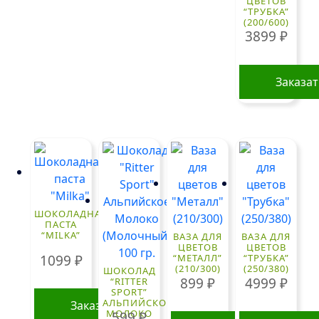
ЦВЕТОВ
“ТРУБКА”
(200/600)
3899
₽
Заказа
ШОКОЛАДНАЯ
ПАСТА
“MILKA”
ВАЗА ДЛЯ
ВАЗА ДЛЯ
ЦВЕТОВ
ЦВЕТОВ
1099
₽
“МЕТАЛЛ”
“ТРУБКА”
(210/300)
(250/380)
ШОКОЛАД
899
₽
4999
₽
“RITTER
SPORT”
АЛЬПИЙСКОЕ
Заказать
МОЛОКО
599
₽