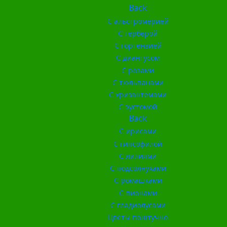
Back
С альстромерией
С герберой
С гортензией
С диантусом
С розами
С тюльпанами
С хризантемами
С эустомой
Back
С ирисами
С гипсофилой
С лилиями
С подсолнухами
С ромашками
С пионами
С гладиолусами
Цветы поштучно