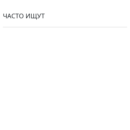
ЧАСТО ИЩУТ
Розы
По цветам
Сборные букеты
Композиции
Подарки
Все товары
Альстромерии
Гортензии
Хризантемы
Эустомы