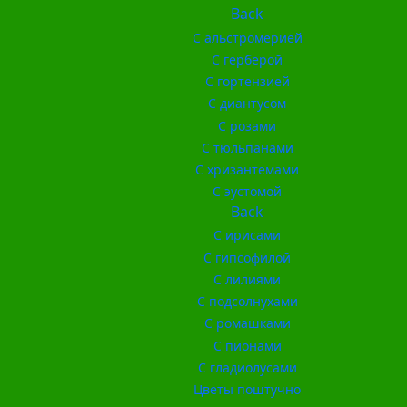
Back
С альстромерией
С герберой
С гортензией
С диантусом
С розами
С тюльпанами
С хризантемами
С эустомой
Back
С ирисами
С гипсофилой
С лилиями
С подсолнухами
С ромашками
С пионами
С гладиолусами
Цветы поштучно