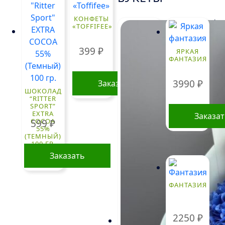
КОНФЕТЫ
!
«TOFFIFEE»
399
₽
ЯРКАЯ
ФАНТАЗИЯ
3990
₽
Заказать
ШОКОЛАД
“RITTER
SPORT”
EXTRA
Заказа
COCOA
599
₽
55%
(ТЕМНЫЙ)
100 ГР.
Заказать
ФАНТАЗИЯ
2250
₽