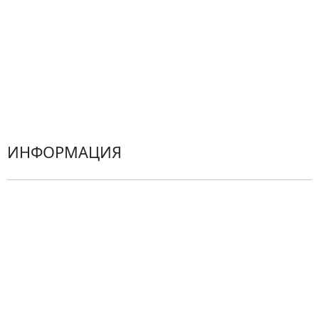
Гортензии
Хризантемы
Эустомы
Герберы
ИНФОРМАЦИЯ
О компании
Гарантии
Центр поддержки
Доставка
Оплата