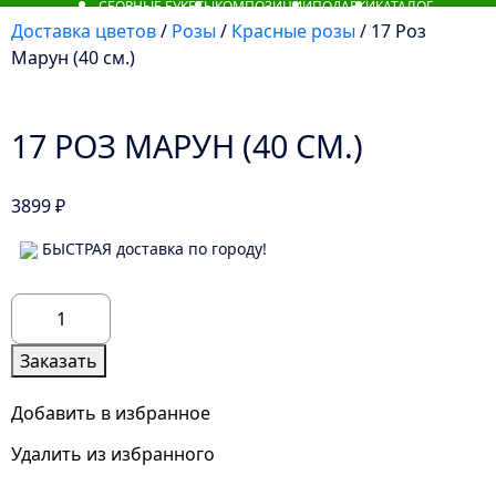
СБОРНЫЕ БУКЕТЫ
КОМПОЗИЦИИ
ПОДАРКИ
КАТАЛОГ
Доставка цветов
/
Розы
/
Красные розы
/ 17 Роз
Марун (40 см.)
17 РОЗ МАРУН (40 СМ.)
3899
₽
БЫСТРАЯ доставка по городу!
Количество
товара
17
Заказать
Роз
Марун
Добавить в избранное
(40
Удалить из избранного
см.)