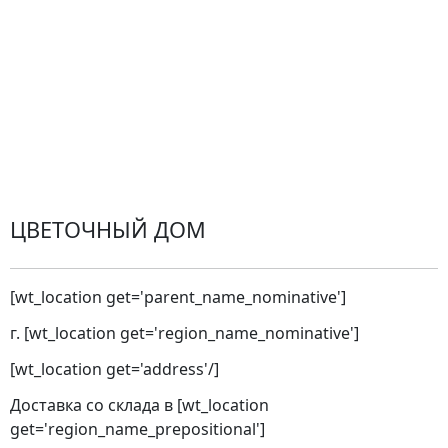
Проблемные ситуации
Замена и возврат товара. Возврат денег.
Претензии
Замена цветов
Города доставки
ЦВЕТОЧНЫЙ ДОМ
[wt_location get='parent_name_nominative']
г. [wt_location get='region_name_nominative']
[wt_location get='address'/]
Доставка со склада в [wt_location
get='region_name_prepositional']