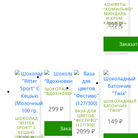
КОНФЕТЫ
“КОМИЛЬФО”
МИНДАЛЬ
И КРЕМ-
КАРАМЕЛЬ
999
₽
– 116 ГР.
Заказа
ШОКОЛАД
“ВДОХНОВЕНИЕ”
ШОКОЛАДНЫЙ
БАТОНЧИК
299
₽
“TWIX”
ВАЗА ДЛЯ
ЦВЕТОВ
ШОКОЛАД
149
₽
“ФЕСТИВО”
“RITTER
(127/300)
SPORT” С
Заказать
2099
₽
КЕШЬЮ
(МОЛОЧНЫЙ)