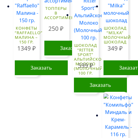
ТОППЕРЫ
В
АССОРТИМЕНТЕ
250
₽
КОНФЕТЫ
ШОКОЛАД
“RAFFAELLO”
“MILKA”
МАЛИНА –
МОЛОЧНЫЙ
150 ГР.
ШОКОЛАД
ШОКОЛАД
1349
₽
349
₽
Заказать
“RITTER
SPORT”
АЛЬПИЙСКОЕ
МОЛОКО
599
₽
Заказать
Заказа
(МОЛОЧНЫЙ)
100 ГР.
Заказать