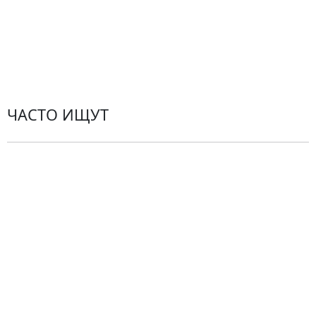
Пользовательское соглашение
Рекомендации по уходу за цветами
Контакты
ЧАСТО ИЩУТ
Розы
По цветам
Сборные букеты
Композиции
Подарки
Все товары
Альстромерии