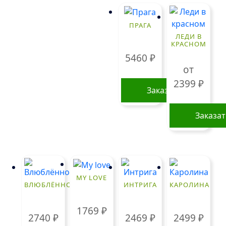
товар
имеет
ПРАГА
несколько
ЛЕДИ В
вариаций.
КРАСНОМ
Опции
5460
₽
можно
от
выбрать
2399
₽
Заказать
на
странице
Заказа
товара.
Этот
товар
имеет
нескольк
MY LOVE
вариаций
ВЛЮБЛЁННОСТЬ
ИНТРИГА
КАРОЛИНА
Опции
можно
1769
₽
2740
₽
2469
₽
2499
₽
выбрать