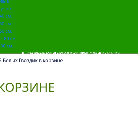
овые
учно
40 см.
50 см.
60 см.
- 80 см.
00 см.
СБОРНЫЕ БУКЕТЫ
КОМПОЗИЦИИ
ПОДАРКИ
КАТАЛОГ
5 Белых Гвоздик в корзине
 КОРЗИНЕ