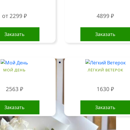
от
2299
₽
4899
₽
Этот
товар
Заказать
Заказать
имеет
несколько
вариаций.
Опции
можно
МОЙ ДЕНЬ
ЛЁГКИЙ ВЕТЕРОК
выбрать
на
2563
₽
1630
₽
странице
товара.
Заказать
Заказать