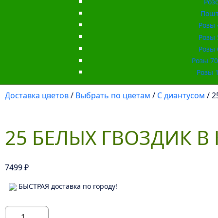
Роз
Пошт
Розы 
Розы 
Розы 
Розы 70 
Розы 1
Доставка цветов
/
Выбрать по цветам
/
С диантусом
/ 2
25 БЕЛЫХ ГВОЗДИК В
7499
₽
БЫСТРАЯ доставка по городу!
Количество