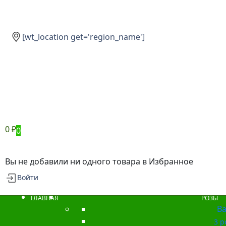
[wt_location get='region_name']
0
₽
0
Вы не добавили ни одного товара в Избранное
Войти
ГЛАВНАЯ
РОЗЫ
Ba
3 р