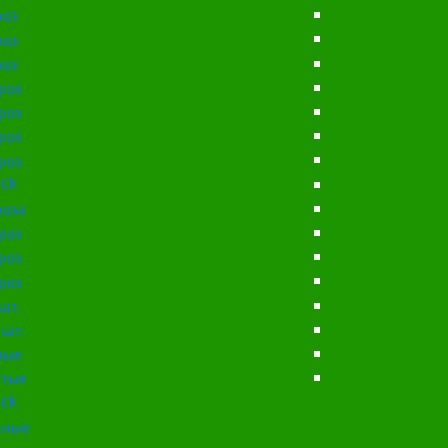
роз
роз
роз
роз
роз
роз
роз
ck
роза
роз
роз
роз
шт.
 шт.
лые
тые
ck
сные