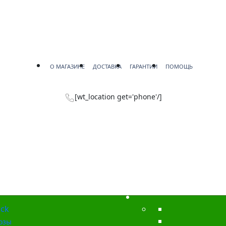
О МАГАЗИНЕ
ДОСТАВКА
ГАРАНТИИ
ПОМОЩЬ
[wt_location get='phone'/]
ck
озы