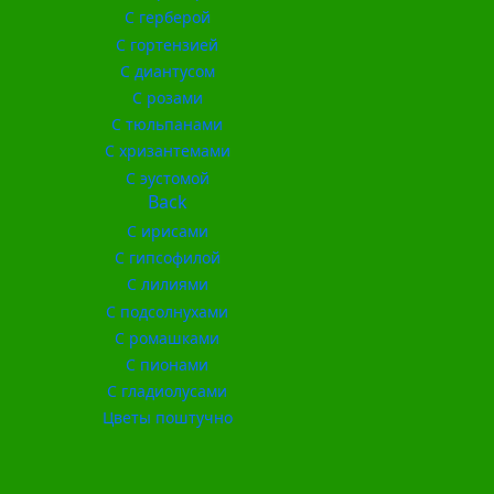
С герберой
С гортензией
С диантусом
С розами
С тюльпанами
С хризантемами
С эустомой
Back
С ирисами
С гипсофилой
С лилиями
С подсолнухами
С ромашками
С пионами
С гладиолусами
Цветы поштучно