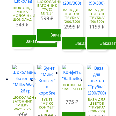
ШОКОЛАДНЫЙ
БАТОНЧИК
ШОКОЛАД
“TWIX
ВАЗА ДЛЯ
ВАЗА ДЛЯ
“MILKA”
MINIS”
ЦВЕТОВ
ЦВЕТОВ
МОЛОЧНЫЙ
599
₽
“ТРУБКА”
“ТРУБКА”
ШОКОЛАД
(200/300)
(90/300)
349
₽
2999
₽
1199
₽
Заказать
Заказать
Заказать
Заказа
КОНФЕТЫ
“RAFFAELLO”
ШОКОЛАДНЫЙ
БУКЕТ
ВАЗА ДЛЯ
775
₽
БАТОНЧИК
“МИКС
ЦВЕТОВ
“MILKY
КОНФЕТ”
“ТРУБКА”
WAY” – 26
В
(200/700)
ГР.
69
₽
КОРОБКЕ