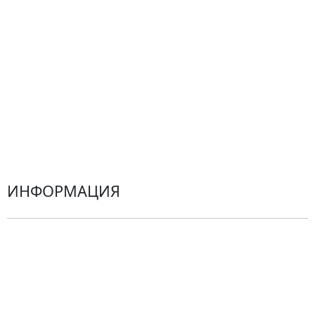
Все товары
Альстромерии
Гортензии
Хризантемы
Эустомы
Герберы
ИНФОРМАЦИЯ
О компании
Гарантии
Центр поддержки
Доставка