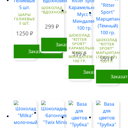
ШОКОЛАД
“ВДОХНОВЕНИЕ”
ШАРЫ
ГЕЛИЕВЫЕ
5 ШТ.
299
₽
1250
₽
ШОКОЛАД
“RITTER
ШОКОЛАД
SPORT”
Заказать
“RITTER
КАРАМЕЛЬНЫЙ
SPORT”
Заказать
МУСС С
МАРЦИПАН
599
₽
МИНДАЛЕМ
(ТЁМНЫЙ)
599
₽
100 ГР.
100 ГР.
Заказать
Заказа