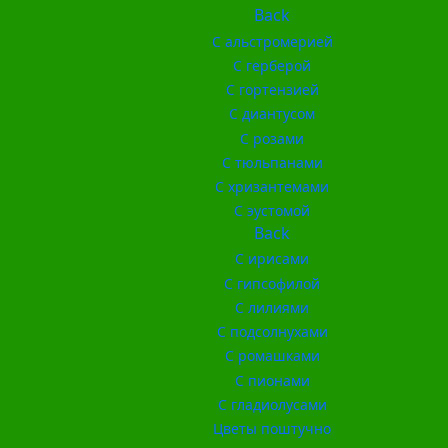
Back
С альстромерией
С герберой
С гортензией
С диантусом
С розами
С тюльпанами
С хризантемами
С эустомой
Back
С ирисами
С гипсофилой
С лилиями
С подсолнухами
С ромашками
С пионами
С гладиолусами
Цветы поштучно