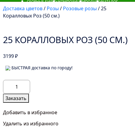
СБОРНЫЕ БУКЕТЫ
КОМПОЗИЦИИ
ПОДАРКИ
КАТАЛОГ
Доставка цветов
/
Розы
/
Розовые розы
/ 25
Коралловых Роз (50 см.)
25 КОРАЛЛОВЫХ РОЗ (50 СМ.)
3199
₽
БЫСТРАЯ доставка по городу!
Количество
товара
25
Заказать
Коралловых
Роз
Добавить в избранное
(50
Удалить из избранного
см.)