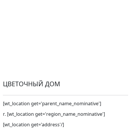
Оплата
Проблемные ситуации
Замена и возврат товара. Возврат денег.
Претензии
Замена цветов
Города доставки
ЦВЕТОЧНЫЙ ДОМ
[wt_location get='parent_name_nominative']
г. [wt_location get='region_name_nominative']
[wt_location get='address'/]