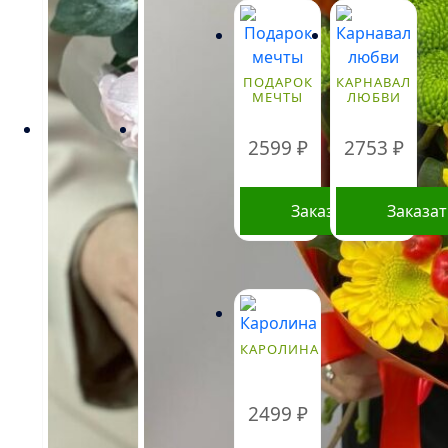
ПОДАРОК
КАРНАВАЛ
МЕЧТЫ
ЛЮБВИ
2599
₽
2753
₽
Заказать
Заказа
Стоимость
букетов и
композиций,
КАРОЛИНА
указанная на
сайте,
ориентировочна
2499
₽
и может
меняться.