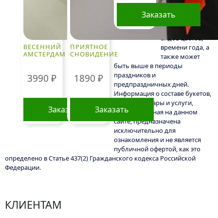
Окончательная
цена зависит от
Заказать
доступности
определенных
видов цветов,
ВЕСЕННИЙ
ПРИЯТНОЕ
времени года, а
АМСТЕРДАМ
СНОВИДЕНИЕ
также может
быть выше в периоды
праздников и
3990
₽
1890
₽
предпраздничных дней.
Информация о составе букетов,
ценах на товары и услуги,
Заказать
Заказать
представленная на данном
сайте, предназначена
исключительно для
ознакомления и не является
публичной офертой, как это
определено в Статье 437(2) Гражданского кодекса Российской
Федерации.
КЛИЕНТАМ