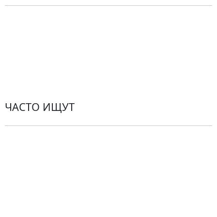
Политика конфиденциальности
Пользовательское соглашение
Рекомендации по уходу за цветами
Контакты
ЧАСТО ИЩУТ
Розы
По цветам
Сборные букеты
Композиции
Подарки