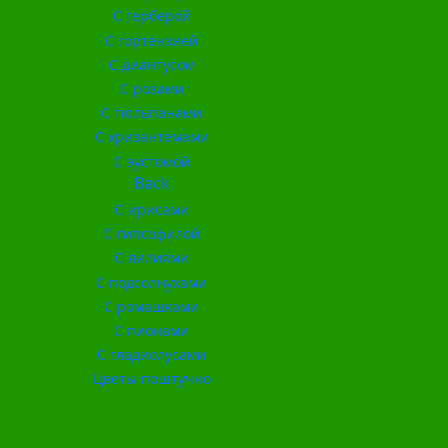
С герберой
С гортензией
С диантусом
С розами
С тюльпанами
С хризантемами
С эустомой
Back
С ирисами
С гипсофилой
С лилиями
С подсолнухами
С ромашками
С пионами
С гладиолусами
Цветы поштучно