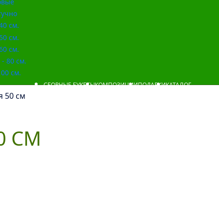
овые
учно
40 см.
50 см.
60 см.
- 80 см.
00 см.
СБОРНЫЕ БУКЕТЫ
КОМПОЗИЦИИ
ПОДАРКИ
КАТАЛОГ
я 50 см
0 СМ