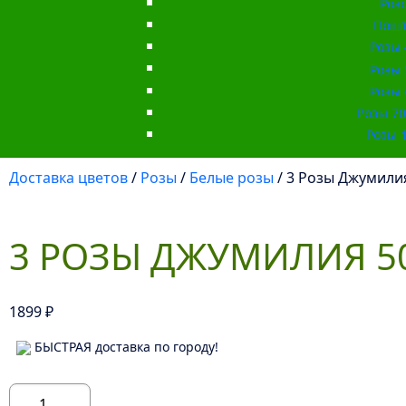
Роз
Пошт
Розы 
Розы 
Розы 
Розы 70 
Розы 1
Доставка цветов
/
Розы
/
Белые розы
/ 3 Розы Джумили
3 РОЗЫ ДЖУМИЛИЯ 5
1899
₽
БЫСТРАЯ доставка по городу!
Количество