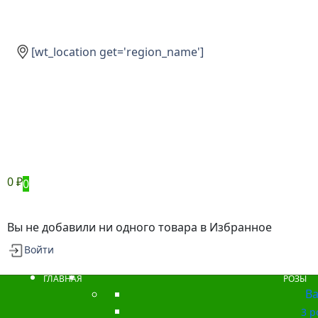
[wt_location get='region_name']
0
₽
0
Вы не добавили ни одного товара в Избранное
Войти
ГЛАВНАЯ
РОЗЫ
Ba
3 р