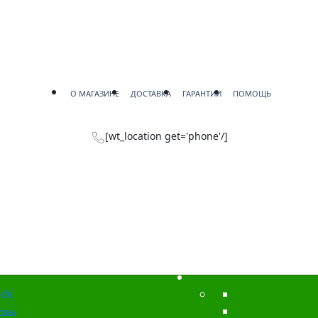
О МАГАЗИНЕ
ДОСТАВКА
ГАРАНТИИ
ПОМОЩЬ
[wt_location get='phone'/]
ck
озы