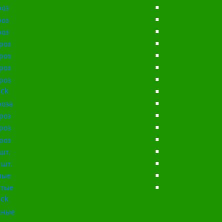
роз
роз
роз
роз
роз
роз
роз
ck
роза
роз
роз
роз
шт.
 шт.
лые
тые
ck
сные