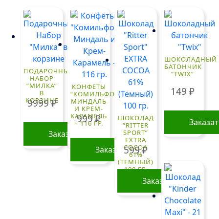
ШОКОЛАДНЫЙ
БАТОНЧИК
ПОДАРОЧНЫЙ
“TWIX”
НАБОР
“МИЛКА”
КОНФЕТЫ
149
₽
В
“КОМИЛЬФО”
КОРЗИНЕ
9999
₽
МИНДАЛЬ
И КРЕМ-
КАРАМЕЛЬ
999
₽
ШОКОЛАД
Заказа
– 116 ГР.
“RITTER
SPORT”
Заказать
EXTRA
COCOA
599
₽
Заказать
61%
(ТЕМНЫЙ)
100 ГР.
Заказать