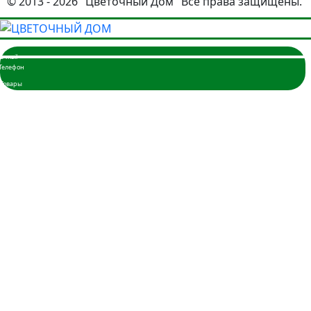
© 2013 - 2026 "Цветочный Дом" Все права защищены.
Главная
Розы
3 розы
5 роз
7 роз
9 роз
11 роз
15 роз
17 роз
19 роз
21 роза
25 роз
35 роз
45 роз