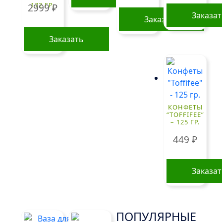
172 ГР.
2999
₽
Заказа
Заказать
Заказать
КОНФЕТЫ
“TOFFIFEE”
– 125 ГР.
449
₽
Заказа
ПОПУЛЯРНЫЕ