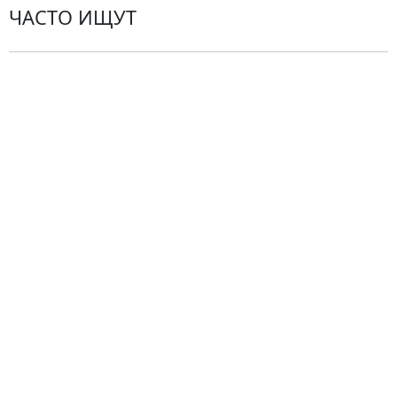
ЧАСТО ИЩУТ
Розы
По цветам
Сборные букеты
Композиции
Подарки
Все товары
Альстромерии
Гортензии
Хризантемы
Эустомы
Герберы