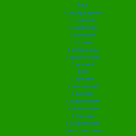
Back
С альстромерией
С герберой
С гортензией
С диантусом
С розами
С тюльпанами
С хризантемами
С эустомой
Back
С ирисами
С гипсофилой
С лилиями
С подсолнухами
С ромашками
С пионами
С гладиолусами
Цветы поштучно