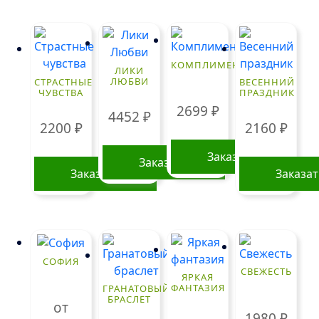
товар
товар
имеет
имеет
несколько
нескольк
вариаций.
вариаций
КОМПЛИМЕНТ
ЛИКИ
Опции
Опции
ЛЮБВИ
СТРАСТНЫЕ
ВЕСЕННИЙ
ЧУВСТВА
ПРАЗДНИК
можно
можно
2699
₽
выбрать
выбрать
4452
₽
2200
₽
2160
₽
на
на
странице
странице
Заказать
Заказать
товара.
товара.
Заказать
Заказа
СОФИЯ
СВЕЖЕСТЬ
ЯРКАЯ
ФАНТАЗИЯ
ГРАНАТОВЫЙ
БРАСЛЕТ
от
1980
₽