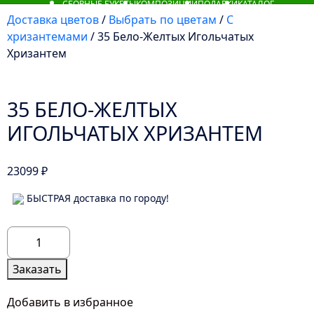
СБОРНЫЕ БУКЕТЫ
КОМПОЗИЦИИ
ПОДАРКИ
КАТАЛОГ
Доставка цветов
/
Выбрать по цветам
/
С
хризантемами
/ 35 Бело-Желтых Игольчатых
Хризантем
35 БЕЛО-ЖЕЛТЫХ
ИГОЛЬЧАТЫХ ХРИЗАНТЕМ
23099
₽
БЫСТРАЯ доставка по городу!
Количество
товара
35
Заказать
Бело-
Желтых
Добавить в избранное
Игольчатых