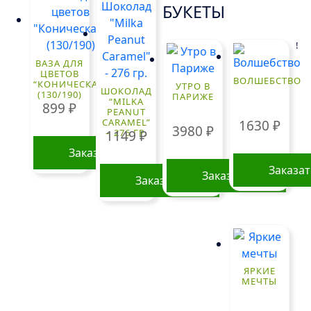
БУКЕТЫ
!
ВАЗА ДЛЯ
ЦВЕТОВ
ВОЛШЕБСТВО
“КОНИЧЕСКАЯ”
УТРО В
ШОКОЛАД
(130/190)
ПАРИЖЕ
“MILKA
899
₽
PEANUT
CARAMEL”
1630
₽
3980
₽
– 276 ГР.
1149
₽
Заказать
Заказа
Заказать
Заказать
ЯРКИЕ
МЕЧТЫ