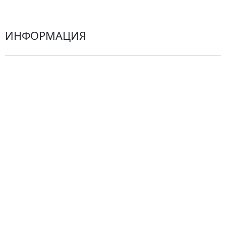
ИНФОРМАЦИЯ
О компании
Гарантии
Центр поддержки
Доставка
Оплата
Проблемные ситуации
Замена и возврат товара. Возврат денег.
Претензии
Замена цветов