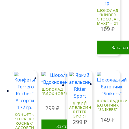
ШОКОЛАД
“KINDER
CHOCOLATE
MAXI” – 21
ГР.
109
₽
Заказа
ШОКОЛАД
“ВДОХНОВЕНИЕ”
ШОКОЛАДНЫЙ
ЯРКИЙ
БАТОНЧИК
299
₽
АПЕЛЬСИН
“SNIKERS”
RITTER
КОНФЕТЫ
SPORT
149
₽
“FERRERO
299
₽
ROCHER”
Заказать
АССОРТИ