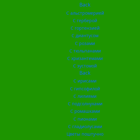
Back
С альстромерией
С герберой
С гортензией
С диантусом
С розами
С тюльпанами
С хризантемами
С эустомой
Back
С ирисами
С гипсофилой
С лилиями
С подсолнухами
С ромашками
С пионами
С гладиолусами
Цветы поштучно