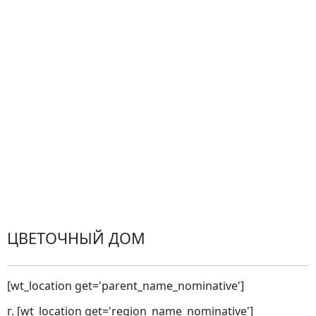
Центр поддержки
Доставка
Оплата
Проблемные ситуации
Замена и возврат товара. Возврат денег.
Претензии
Замена цветов
Города доставки
ЦВЕТОЧНЫЙ ДОМ
[wt_location get='parent_name_nominative']
г. [wt_location get='region_name_nominative']