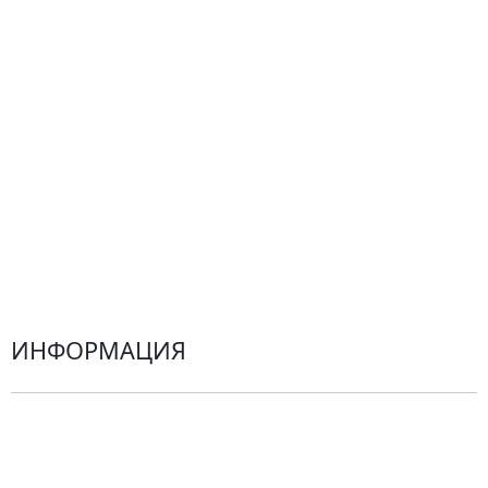
Подарки
Все товары
Альстромерии
Гортензии
Хризантемы
Эустомы
Герберы
ИНФОРМАЦИЯ
О компании
Гарантии