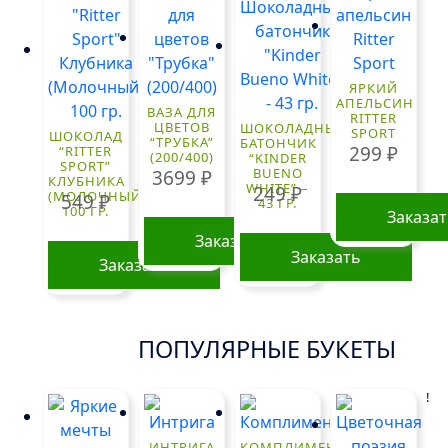
ЯРКИЙ
АПЕЛЬСИН
ВАЗА ДЛЯ
RITTER
ЦВЕТОВ
ШОКОЛАДНЫЙ
SPORT
ШОКОЛАД
“ТРУБКА”
БАТОНЧИК
299
₽
“RITTER
(200/400)
“KINDER
SPORT”
BUENO
3699
₽
КЛУБНИКА
WHITE” –
249
₽
(МОЛОЧНЫЙ)
549
₽
43 ГР.
100 ГР.
Заказа
Заказать
Заказать
Заказать
ПОПУЛЯРНЫЕ БУКЕТЫ
!
ИНТРИГА
КОМПЛИМЕНТ