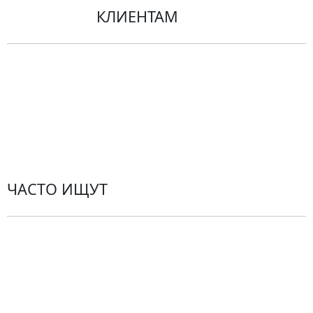
КЛИЕНТАМ
Политика конфиденциальности
Пользовательское соглашение
Рекомендации по уходу за цветами
Контакты
ЧАСТО ИЩУТ
Розы
По цветам
Сборные букеты
Композиции