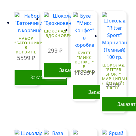
ШОКОЛАД
“ВДОХНОВЕНИЕ”
НАБОР
“БАТОНЧИКИ”
В
299
₽
КОРЗИНЕ
БУКЕТ
5599
₽
“МИКС
КОНФЕТ”
ШОКОЛАД
В
Заказать
“RITTER
КОРОБКЕ
11899
₽
SPORT”
Заказать
МАРЦИПАН
(ТЁМНЫЙ)
599
₽
100 ГР.
Заказать
Заказа