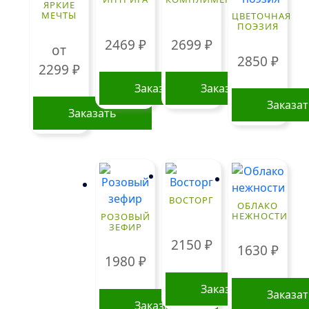
ЯРКИЕ
МЕЧТЫ
ЦВЕТОЧНАЯ
ПОЭЗИЯ
2469
₽
2699
₽
от
2850
₽
2299
₽
Заказать
Заказать
Заказа
Заказать
Этот
товар
имеет
несколько
ВОСТОРГ
вариаций.
ОБЛАКО
НЕЖНОСТИ
РОЗОВЫЙ
Опции
ЗЕФИР
можно
2150
₽
1630
₽
выбрать
1980
₽
на
странице
Заказать
Заказа
товара.
Заказать