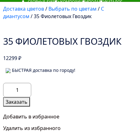
СБОРНЫЕ БУКЕТЫ
КОМПОЗИЦИИ
ПОДАРКИ
КАТАЛОГ
Доставка цветов
/
Выбрать по цветам
/
С
диантусом
/ 35 Фиолетовых Гвоздик
35 ФИОЛЕТОВЫХ ГВОЗДИК
12299
₽
БЫСТРАЯ доставка по городу!
Количество
товара
35
Заказать
Фиолетовых
Гвоздик
Добавить в избранное
Удалить из избранного