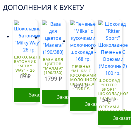
ДОПОЛНЕНИЯ К БУКЕТУ
ШОКОЛАДНЫЙ
ВАЗА ДЛЯ
БАТОНЧИК
ЦВЕТОВ
“MILKY
ПЕЧЕНЬЕ
“МАЛАГА”
WAY” – 26
“MILKA” С
(190/380)
ГР.
69
₽
КУСОЧКАМИ
1799
₽
МОЛОЧНОГО
ШОКОЛАД
ШОКОЛАДА
699
₽
“RITTER
– 168 ГР.
SPORT”
ШОКОЛАДНОЕ
Заказать
Заказать
ПЕЧЕНЬЕ
549
₽
С
Заказать
ОРЕХАМИ
(МОЛОЧНЫЙ)
100 ГР.
Заказа