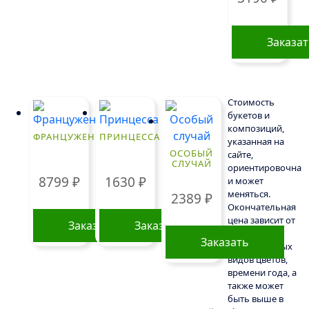
Заказа
Стоимость
букетов и
композиций,
ФРАНЦУЖЕНКА
ПРИНЦЕССА
указанная на
ОСОБЫЙ
сайте,
СЛУЧАЙ
ориентировочна
8799
₽
1630
₽
и может
меняться.
2389
₽
Окончательная
цена зависит от
Заказать
Заказать
доступности
Заказать
определенных
видов цветов,
времени года, а
также может
быть выше в