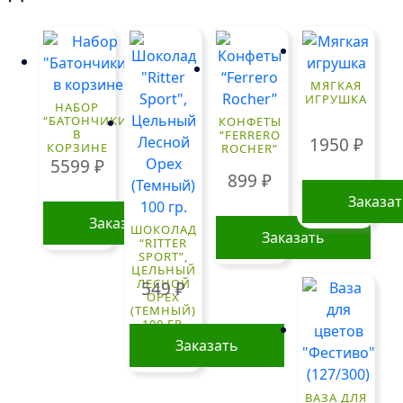
МЯГКАЯ
ИГРУШКА
НАБОР
“БАТОНЧИКИ”
КОНФЕТЫ
В
“FERRERO
1950
₽
КОРЗИНЕ
ROCHER”
5599
₽
899
₽
Заказа
Заказать
ШОКОЛАД
Заказать
“RITTER
SPORT”,
ЦЕЛЬНЫЙ
ЛЕСНОЙ
549
₽
ОРЕХ
(ТЕМНЫЙ)
100 ГР.
Заказать
ВАЗА ДЛЯ