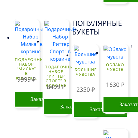
ПОПУЛЯРНЫЕ
БУКЕТЫ
!
ПОДАРОЧНЫЙ
НАБОР
ОБЛАКО
ПОДАРОЧНЫЙ
“МИЛКА”
ЧУВСТВ
БОЛЬШИЕ
НАБОР
В
ЧУВСТВА
“РИТТЕР
КОРЗИНЕ
9999
₽
СПОРТ” В
1630
₽
КОРЗИНЕ
8499
₽
2350
₽
Заказать
Заказа
Заказать
Заказать