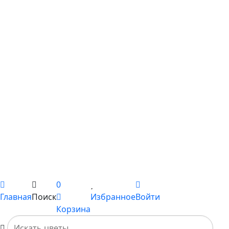
С ирисами
С гипсофилой
С лилиями
С подсолнухами
С ромашками
С пионами
С гладиолусами
Цветы поштучно
Сборные букеты
Композиции
Подарки
Каталог
Вы не добавили ни одного товара в Избранное
0
Главная
Поиск
Избранное
Войти
Корзина