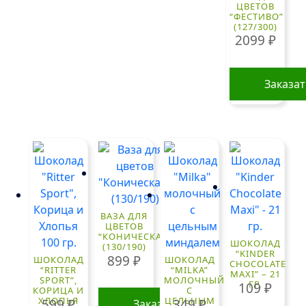
ЦВЕТОВ
“ФЕСТИВО”
(127/300)
2099
₽
Заказа
ВАЗА ДЛЯ
ЦВЕТОВ
“КОНИЧЕСКАЯ”
ШОКОЛАД
(130/190)
“KINDER
899
₽
ШОКОЛАД
ШОКОЛАД
CHOCOLATE
“RITTER
“MILKA”
MAXI” – 21
SPORT”,
МОЛОЧНЫЙ
ГР.
109
₽
КОРИЦА И
С
ХЛОПЬЯ
ЦЕЛЬНЫМ
599
₽
349
₽
Заказать