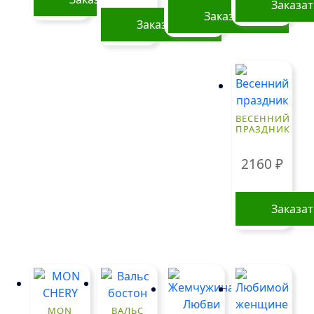
Заказа
Заказать
Заказать
Этот
товар
имеет
несколько
вариаций.
ВЕСЕННИЙ
ПРАЗДНИК
Опции
можно
2160
₽
выбрать
на
странице
Заказа
товара.
MON
ВАЛЬС