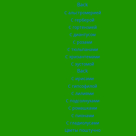
Back
С альстромерией
С герберой
С гортензией
С диантусом
С розами
С тюльпанами
С хризантемами
С эустомой
Back
С ирисами
С гипсофилой
С лилиями
С подсолнухами
С ромашками
С пионами
С гладиолусами
Цветы поштучно