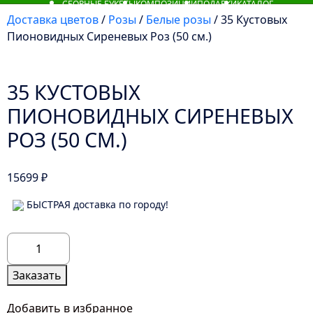
СБОРНЫЕ БУКЕТЫ
КОМПОЗИЦИИ
ПОДАРКИ
КАТАЛОГ
Доставка цветов
/
Розы
/
Белые розы
/ 35 Кустовых
Пионовидных Сиреневых Роз (50 см.)
35 КУСТОВЫХ
ПИОНОВИДНЫХ СИРЕНЕВЫХ
РОЗ (50 СМ.)
15699
₽
БЫСТРАЯ доставка по городу!
Количество
товара
35
Заказать
Кустовых
Пионовидных
Добавить в избранное