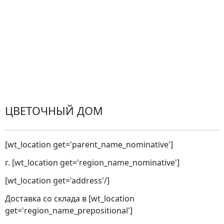
Проблемные ситуации
Замена и возврат товара. Возврат денег.
Претензии
Замена цветов
Города доставки
ЦВЕТОЧНЫЙ ДОМ
[wt_location get='parent_name_nominative']
г. [wt_location get='region_name_nominative']
[wt_location get='address'/]
Доставка со склада в [wt_location
get='region_name_prepositional']