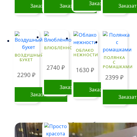
Заказать
Заказать
Заказать
Заказа
ВЛЮБЛЁННОСТЬ
ОБЛАКО
НЕЖНОСТИ
ВОЗДУШНЫЙ
ПОЛЯНКА
БУКЕТ
С
2740
₽
РОМАШКАМИ
1630
₽
2290
₽
2399
₽
Заказать
Заказать
Заказать
Заказа
Стоимость букетов и
композиций, указанная на
сайте, ориентировочна и может