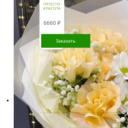
меняться. Окончательная цена
ПРОСТО
КРАСОТА
зависит от доступности
определенных видов цветов,
времени года, а также может
6660
₽
быть выше в периоды
праздников и
предпраздничных дней.
Заказать
Информация о составе букетов,
ценах на товары и услуги,
представленная на данном
сайте, предназначена
исключительно для
ознакомления и не является публичной
офертой, как это определено в Статье 437(2)
Гражданского кодекса Российской Федерации.
КЛИЕНТАМ
Политика конфиденциальности