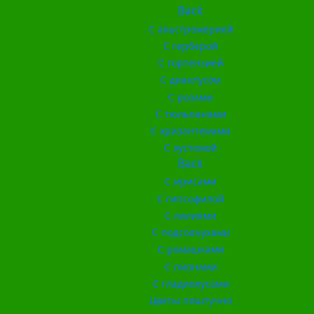
Back
С альстромерией
С герберой
С гортензией
С диантусом
С розами
С тюльпанами
С хризантемами
С эустомой
Back
С ирисами
С гипсофилой
С лилиями
С подсолнухами
С ромашками
С пионами
С гладиолусами
Цветы поштучно