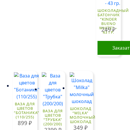
ШОКОЛАДНЫЙ
БАТОНЧИК
“KINDER
BUENO
WHITE” –
249
₽
43 ГР.
Заказа
ВАЗА ДЛЯ
ЦВЕТОВ
ШОКОЛАД
ВАЗА ДЛЯ
“БОТАНИКА”
“MILKA”
ЦВЕТОВ
(110/255)
МОЛОЧНЫЙ
“ТРУБКА”
ШОКОЛАД
899
₽
(200/200)
349
₽
2399
₽