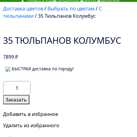
СБОРНЫЕ БУКЕТЫ
КОМПОЗИЦИИ
ПОДАРКИ
КАТАЛОГ
Доставка цветов
/
Выбрать по цветам
/
С
тюльпанами
/ 35 Тюльпанов Колумбус
35 ТЮЛЬПАНОВ КОЛУМБУС
7899
₽
БЫСТРАЯ доставка по городу!
Количество
товара
35
Заказать
Тюльпанов
Колумбус
Добавить в избранное
Удалить из избранного