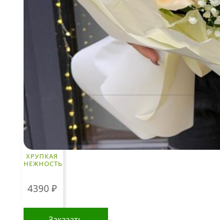
Пользовательское соглашение
Рекомендации по уходу за цветами
Контакты
ЧАСТО ИЩУТ
Розы
По цветам
Сборные букеты
ХРУПКАЯ
Композиции
НЕЖНОСТЬ
Подарки
4390
₽
Все товары
Альстромерии
Заказать