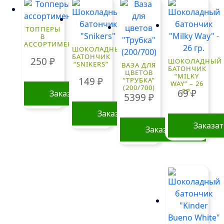
ТОППЕРЫ
В
АССОРТИМЕНТЕ
ШОКОЛАДНЫЙ
БАТОНЧИК
250
₽
ШОКОЛАДНЫЙ
“SNIKERS”
ВАЗА ДЛЯ
БАТОНЧИК
ЦВЕТОВ
“MILKY
149
₽
“ТРУБКА”
WAY” – 26
(200/700)
ГР.
69
₽
Заказать
5399
₽
Заказать
Заказа
Заказать