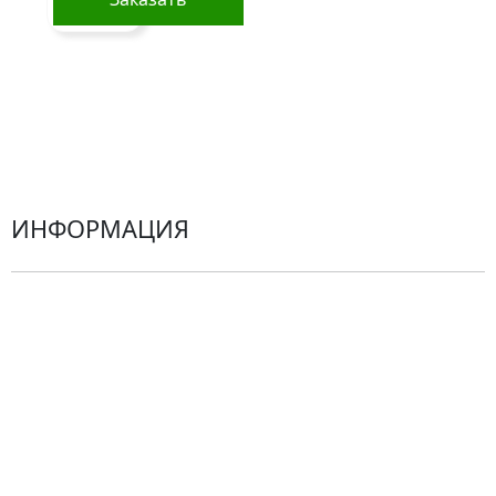
Гортензии
Хризантемы
Эустомы
Герберы
ИНФОРМАЦИЯ
О компании
Гарантии
Центр поддержки
Доставка
Оплата