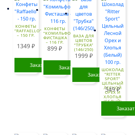
КОНФЕТЫ
КОНФЕТЫ
“RAFFAELLO”
“КОМИЛЬФО”
– 150 ГР.
ВАЗА ДЛЯ
ФИСТАШКА
ЦВЕТОВ
– 116 ГР.
1349
₽
“ТРУБКА”
899
₽
(146/250)
1999
₽
Заказать
Заказать
ШОКОЛАД
Заказать
“RITTER
SPORT”
ЦЕЛЬНЫЙ
ЛЕСНОЙ
549
₽
ОРЕХ И
ХЛОПЬЯ
(БЕЛЫЙ)
100 ГР.
Заказа