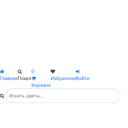
С пионами
С гладиолусами
Цветы поштучно
Сборные букеты
Композиции
Подарки
Каталог
Вы не добавили ни одного товара в Избранное
0
Главная
Поиск
Избранное
Войти
Корзина