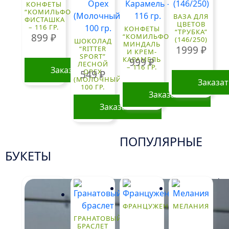
КОНФЕТЫ
“КОМИЛЬФО”
ВАЗА ДЛЯ
ФИСТАШКА
ЦВЕТОВ
– 116 ГР.
КОНФЕТЫ
“ТРУБКА”
899
₽
“КОМИЛЬФО”
(146/250)
ШОКОЛАД
МИНДАЛЬ
1999
₽
“RITTER
И КРЕМ-
SPORT”
КАРАМЕЛЬ
999
₽
ЛЕСНОЙ
– 116 ГР.
Заказать
ОРЕХ
549
₽
(МОЛОЧНЫЙ)
Заказа
100 ГР.
Заказать
Заказать
ПОПУЛЯРНЫЕ
БУКЕТЫ
!
ФРАНЦУЖЕНКА
МЕЛАНИЯ
ГРАНАТОВЫЙ
БРАСЛЕТ