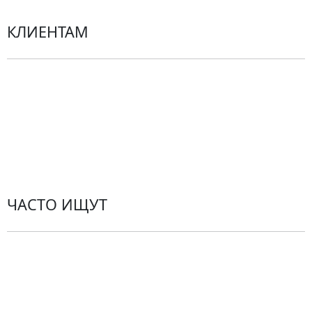
КЛИЕНТАМ
Политика конфиденциальности
Пользовательское соглашение
Рекомендации по уходу за цветами
Контакты
ЧАСТО ИЩУТ
Розы
По цветам
Сборные букеты