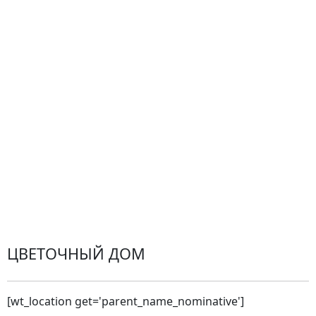
Гарантии
Центр поддержки
Доставка
Оплата
Проблемные ситуации
Замена и возврат товара. Возврат денег.
Претензии
Замена цветов
Города доставки
ЦВЕТОЧНЫЙ ДОМ
[wt_location get='parent_name_nominative']