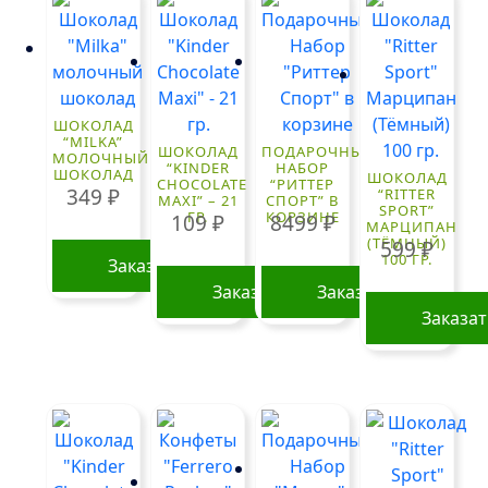
ШОКОЛАД
“MILKA”
ШОКОЛАД
ПОДАРОЧНЫЙ
МОЛОЧНЫЙ
“KINDER
НАБОР
ШОКОЛАД
ШОКОЛАД
CHOCOLATE
“РИТТЕР
349
₽
“RITTER
MAXI” – 21
СПОРТ” В
SPORT”
ГР.
КОРЗИНЕ
109
₽
8499
₽
МАРЦИПАН
(ТЁМНЫЙ)
599
₽
100 ГР.
Заказать
Заказать
Заказать
Заказа