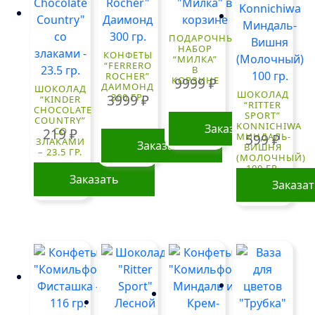
ПОДАРОЧНЫЙ
НАБОР
КОНФЕТЫ
“МИЛКА”
“FERRERO
В
ROCHER”
КОРЗИНЕ
9999
₽
ДАИМОНД
ШОКОЛАД
ШОКОЛАД
300 ГР.
3999
₽
“KINDER
“RITTER
CHOCOLATE
SPORT”
COUNTRY”
KONNICHIWA
Заказать
СО
219
₽
МИНДАЛЬ-
599
₽
ЗЛАКАМИ
Заказать
ВИШНЯ
– 23.5 ГР.
(МОЛОЧНЫЙ)
100 ГР.
Заказать
Заказа