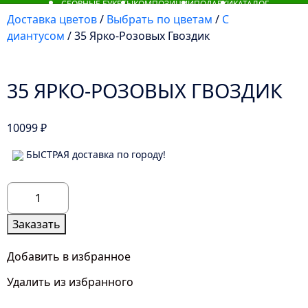
СБОРНЫЕ БУКЕТЫ
КОМПОЗИЦИИ
ПОДАРКИ
КАТАЛОГ
Доставка цветов
/
Выбрать по цветам
/
С
диантусом
/ 35 Ярко-Розовых Гвоздик
35 ЯРКО-РОЗОВЫХ ГВОЗДИК
10099
₽
БЫСТРАЯ доставка по городу!
Количество
товара
35
Заказать
Ярко-
Розовых
Добавить в избранное
Гвоздик
Удалить из избранного