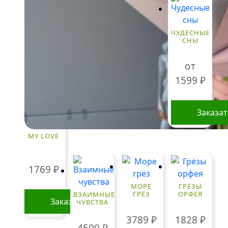
ЧУДЕСНЫЕ
СНЫ
от
1599
₽
Заказа
Этот
MY LOVE
товар
имеет
нескольк
1769
₽
вариаций
МОРЕ
ГРЁЗЫ
Опции
ГРЁЗ
ОРФЕЯ
ВЗАИМНЫЕ
Заказать
ЧУВСТВА
можно
выбрать
3789
₽
1828
₽
4500
₽