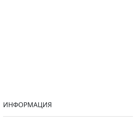
Композиции
Подарки
Все товары
Альстромерии
Гортензии
Хризантемы
Эустомы
Герберы
ИНФОРМАЦИЯ
О компании