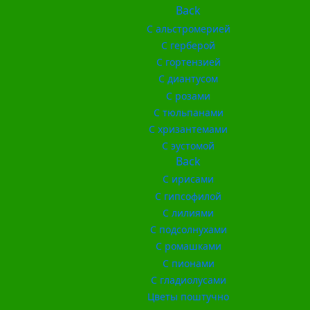
Back
С альстромерией
С герберой
С гортензией
С диантусом
С розами
С тюльпанами
С хризантемами
С эустомой
Back
С ирисами
С гипсофилой
С лилиями
С подсолнухами
С ромашками
С пионами
С гладиолусами
Цветы поштучно