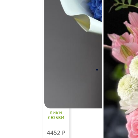
ЛИКИ
ЛЮБВИ
4452
₽