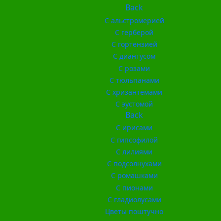
Back
С альстромерией
С герберой
С гортензией
С диантусом
С розами
С тюльпанами
С хризантемами
С эустомой
Back
С ирисами
С гипсофилой
С лилиями
С подсолнухами
С ромашками
С пионами
С гладиолусами
Цветы поштучно