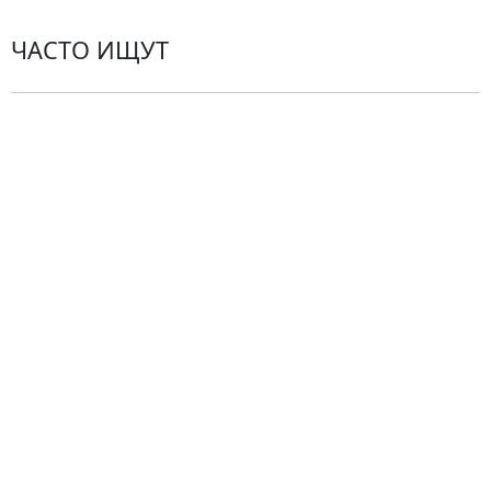
ЧАСТО ИЩУТ
Розы
По цветам
Сборные букеты
Композиции
Подарки
Все товары
Альстромерии
Гортензии
Хризантемы
Эустомы