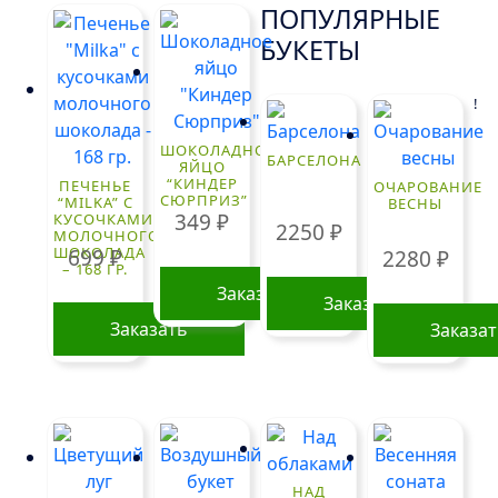
ПОПУЛЯРНЫЕ
БУКЕТЫ
!
ШОКОЛАДНОЕ
БАРСЕЛОНА
ЯЙЦО
“КИНДЕР
ПЕЧЕНЬЕ
ОЧАРОВАНИЕ
СЮРПРИЗ”
“MILKA” С
ВЕСНЫ
349
₽
КУСОЧКАМИ
2250
₽
МОЛОЧНОГО
ШОКОЛАДА
699
₽
2280
₽
– 168 ГР.
Заказать
Заказать
Заказать
Заказа
НАД