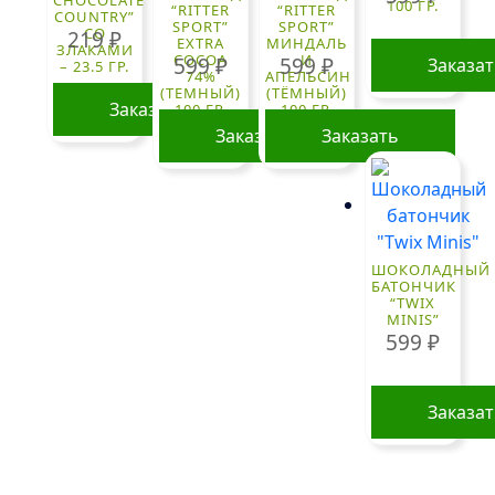
CHOCOLATE
100 ГР.
“RITTER
“RITTER
COUNTRY”
SPORT”
SPORT”
СО
219
₽
EXTRA
МИНДАЛЬ
ЗЛАКАМИ
COCOA
И
599
₽
599
₽
Заказа
– 23.5 ГР.
74%
АПЕЛЬСИН
(ТЕМНЫЙ)
(ТЁМНЫЙ)
Заказать
100 ГР.
100 ГР.
Заказать
Заказать
ШОКОЛАДНЫЙ
БАТОНЧИК
“TWIX
MINIS”
599
₽
Заказа