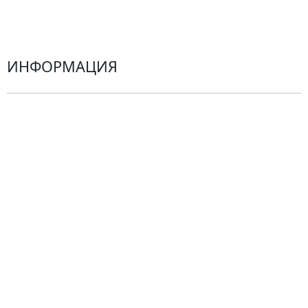
Герберы
ИНФОРМАЦИЯ
О компании
Гарантии
Центр поддержки
Доставка
Оплата
Проблемные ситуации
Замена и возврат товара. Возврат денег.
Претензии