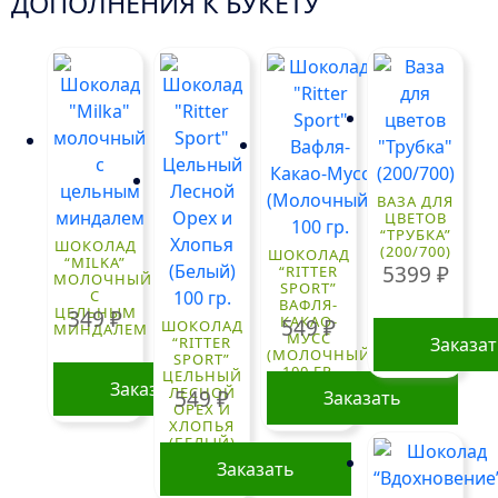
ДОПОЛНЕНИЯ К БУКЕТУ
ВАЗА ДЛЯ
ЦВЕТОВ
“ТРУБКА”
ШОКОЛАД
(200/700)
ШОКОЛАД
“MILKA”
5399
₽
“RITTER
МОЛОЧНЫЙ
SPORT”
С
ВАФЛЯ-
ЦЕЛЬНЫМ
349
₽
КАКАО-
549
₽
ШОКОЛАД
МИНДАЛЕМ
МУСС
“RITTER
Заказа
(МОЛОЧНЫЙ)
SPORT”
100 ГР.
ЦЕЛЬНЫЙ
Заказать
ЛЕСНОЙ
549
₽
Заказать
ОРЕХ И
ХЛОПЬЯ
(БЕЛЫЙ)
100 ГР.
Заказать