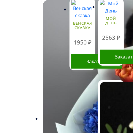
имеет
несколько
вариаций.
МОЙ
ДЕНЬ
ВЕНСКАЯ
Опции
СКАЗКА
можно
2563
₽
выбрать
1950
₽
на
странице
Заказа
товара.
Заказать