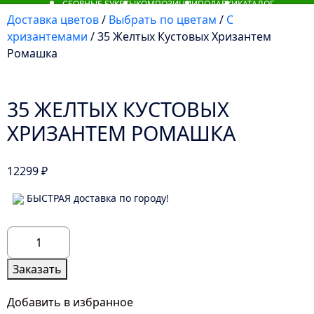
СБОРНЫЕ БУКЕТЫ
КОМПОЗИЦИИ
ПОДАРКИ
КАТАЛОГ
Доставка цветов
/
Выбрать по цветам
/
С
хризантемами
/ 35 Желтых Кустовых Хризантем
Ромашка
35 ЖЕЛТЫХ КУСТОВЫХ
ХРИЗАНТЕМ РОМАШКА
12299
₽
БЫСТРАЯ доставка по городу!
Количество
товара
35
Заказать
Желтых
Кустовых
Добавить в избранное
Хризантем