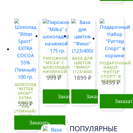
ПИРОЖНОЕ
ВАЗА ДЛЯ
“MILKA” С
ЦВЕТОВ
ПОДАРОЧНЫЙ
ШОКОЛАДНОЙ
“ФИНО”
НАБОР
НАЧИНКОЙ
(123/400)
“РИТТЕР
– 175 ГР.
СПОРТ” В
999
₽
1899
₽
КОРЗИНЕ
8499
₽
ШОКОЛАД
“RITTER
SPORT”
Заказать
Заказать
EXTRA
Заказа
COCOA
599
₽
55%
(ТЕМНЫЙ)
100 ГР.
Заказать
ПОПУЛЯРНЫЕ