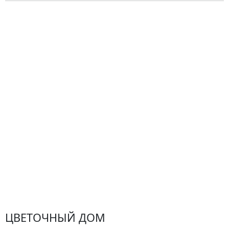
О компании
Гарантии
Центр поддержки
Доставка
Оплата
Проблемные ситуации
Замена и возврат товара. Возврат денег.
Претензии
Замена цветов
Города доставки
ЦВЕТОЧНЫЙ ДОМ