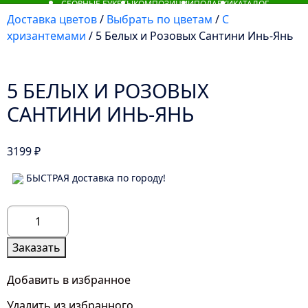
СБОРНЫЕ БУКЕТЫ
КОМПОЗИЦИИ
ПОДАРКИ
КАТАЛОГ
Доставка цветов
/
Выбрать по цветам
/
С
хризантемами
/ 5 Белых и Розовых Сантини Инь-Янь
5 БЕЛЫХ И РОЗОВЫХ
САНТИНИ ИНЬ-ЯНЬ
3199
₽
БЫСТРАЯ доставка по городу!
Количество
товара
5
Заказать
Белых
и
Добавить в избранное
Розовых
Удалить из избранного
Сантини