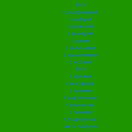
Back
С альстромерией
С герберой
С гортензией
С диантусом
С розами
С тюльпанами
С хризантемами
С эустомой
Back
С ирисами
С гипсофилой
С лилиями
С подсолнухами
С ромашками
С пионами
С гладиолусами
Цветы поштучно