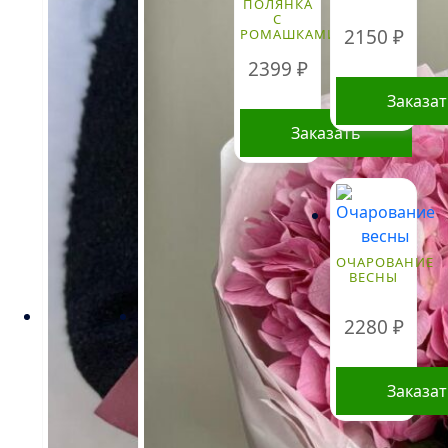
ПОЛЯНКА
можно
С
2150
₽
РОМАШКАМИ
выбрать
на
2399
₽
странице
Заказа
товара.
Заказать
ОЧАРОВАНИЕ
ВЕСНЫ
2280
₽
Заказа