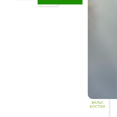
Этот
товар
имеет
несколько
вариаций.
Опции
можно
выбрать
на
странице
товара.
ВАЛЬС
БОСТОН