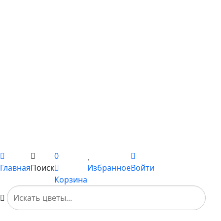
С лилиями
С подсолнухами
С ромашками
С пионами
С гладиолусами
Цветы поштучно
Сборные букеты
Композиции
Подарки
Каталог
Вы не добавили ни одного товара в Избранное
0
Главная
Поиск
Избранное
Войти
Корзина