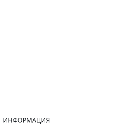
По цветам
Сборные букеты
Композиции
Подарки
Все товары
Альстромерии
Гортензии
Хризантемы
Эустомы
Герберы
ИНФОРМАЦИЯ