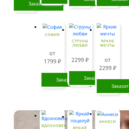
Заказать
СОФИЯ
СТРУНЫ
ЯРКИЕ
ЛЮБВИ
МЕЧТЫ
от
2299
₽
от
1799
₽
2299
₽
Заказать
Заказать
Заказа
Этот
Этот
товар
товар
имеет
имеет
несколько
нескольк
вариаций.
АННЕСИ
вариаций
Опции
ВДОХНОВЕНИЕ
ЯРКИЙ