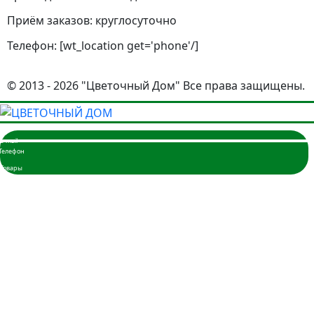
Приём заказов: круглосуточно
Телефон: [wt_location get='phone'/]
© 2013 - 2026 "Цветочный Дом" Все права защищены.
Главная
Розы
3 розы
5 роз
7 роз
9 роз
11 роз
15 роз
17 роз