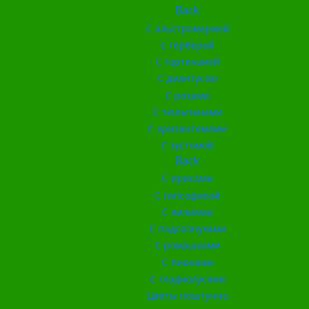
Back
С альстромерией
С герберой
С гортензией
С диантусом
С розами
С тюльпанами
С хризантемами
С эустомой
Back
С ирисами
С гипсофилой
С лилиями
С подсолнухами
С ромашками
С пионами
С гладиолусами
Цветы поштучно