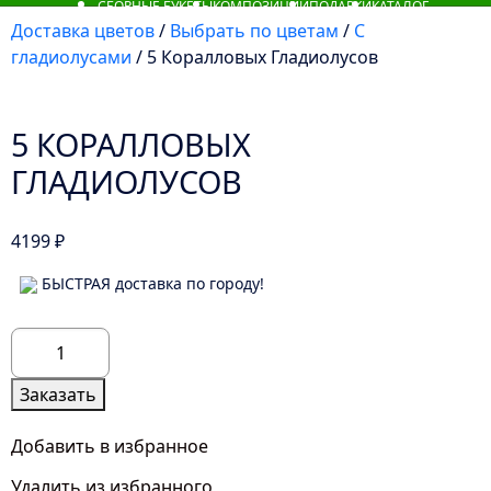
СБОРНЫЕ БУКЕТЫ
КОМПОЗИЦИИ
ПОДАРКИ
КАТАЛОГ
Доставка цветов
/
Выбрать по цветам
/
С
гладиолусами
/ 5 Коралловых Гладиолусов
5 КОРАЛЛОВЫХ
ГЛАДИОЛУСОВ
4199
₽
БЫСТРАЯ доставка по городу!
Количество
товара
5
Заказать
Коралловых
Гладиолусов
Добавить в избранное
Удалить из избранного