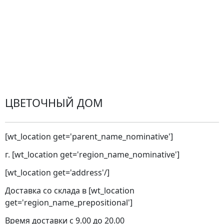
Замена и возврат товара. Возврат денег.
Претензии
Замена цветов
Города доставки
ЦВЕТОЧНЫЙ ДОМ
[wt_location get='parent_name_nominative']
г. [wt_location get='region_name_nominative']
[wt_location get='address'/]
Доставка со склада в [wt_location
get='region_name_prepositional']
Время доставки с 9.00 до 20.00