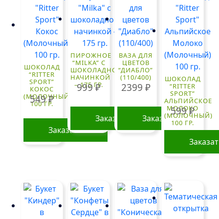
ПИРОЖНОЕ
ВАЗА ДЛЯ
“MILKA” С
ЦВЕТОВ
ШОКОЛАД
ШОКОЛАДНОЙ
“ДИАБЛО”
“RITTER
НАЧИНКОЙ
(110/400)
ШОКОЛАД
SPORT”
– 175 ГР.
999
₽
2399
₽
“RITTER
КОКОС
SPORT”
(МОЛОЧНЫЙ)
549
₽
АЛЬПИЙСКОЕ
100 ГР.
МОЛОКО
599
₽
(МОЛОЧНЫЙ)
Заказать
Заказать
100 ГР.
Заказать
Заказа