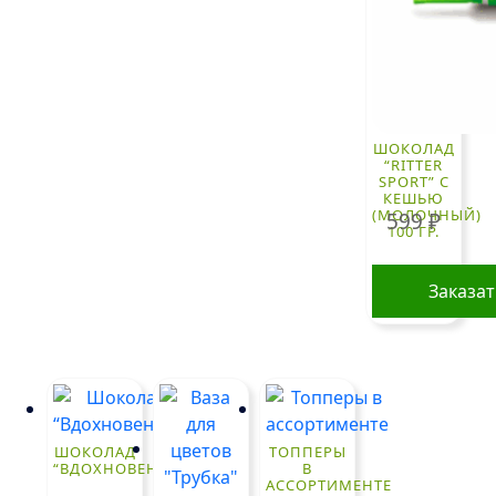
ШОКОЛАД
“RITTER
SPORT” С
КЕШЬЮ
(МОЛОЧНЫЙ)
599
₽
100 ГР.
Заказа
ШОКОЛАД
ТОППЕРЫ
“ВДОХНОВЕНИЕ”
В
АССОРТИМЕНТЕ