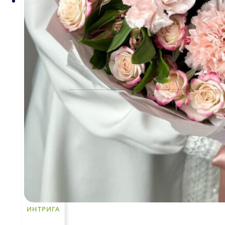
Рекомендации по уходу за цветами
Контакты
ЧАСТО ИЩУТ
Розы
По цветам
Сборные букеты
Композиции
Подарки
Все товары
ИНТРИГА
Альстромерии