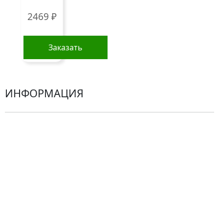
Гортензии
2469
₽
Хризантемы
Эустомы
Заказать
Герберы
ИНФОРМАЦИЯ
О компании
Гарантии
Центр поддержки
Доставка
Оплата
Проблемные ситуации