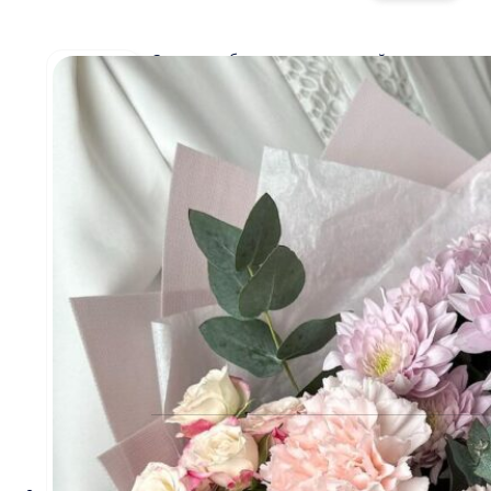
Стоимость букетов и композиций, указанная
на сайте, ориентировочна и может меняться.
Окончательная цена зависит от доступности
определенных видов цветов, времени года, а
также может быть выше в периоды
праздников и предпраздничных дней.
Информация о составе букетов, ценах на
товары и услуги, представленная на данном
сайте, предназначена исключительно для
ознакомления и не является публичной
офертой, как это определено в Статье 437(2)
Гражданского кодекса Российской Федерации.
КЛИЕНТАМ
Политика конфиденциальности
Пользовательское соглашение