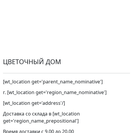
Замена и возврат товара. Возврат денег.
Претензии
Замена цветов
Города доставки
ЦВЕТОЧНЫЙ ДОМ
[wt_location get='parent_name_nominative']
г. [wt_location get='region_name_nominative']
[wt_location get='address'/]
Доставка со склада в [wt_location
get='region_name_prepositional']
Время доставки с 9.00 до 20.00