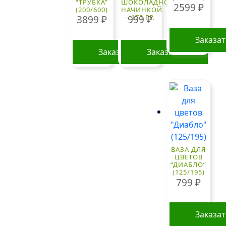
“ТРУБКА”
ШОКОЛАДНОЙ
2599
₽
(200/600)
НАЧИНКОЙ
– 175 ГР.
3899
₽
999
₽
Заказа
Заказать
Заказать
ВАЗА ДЛЯ
ЦВЕТОВ
“ДИАБЛО”
(125/195)
799
₽
Заказа