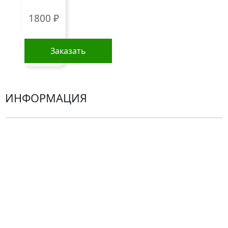
Гортензии
1800
₽
Хризантемы
Эустомы
Заказать
Герберы
ИНФОРМАЦИЯ
О компании
Гарантии
Центр поддержки
Доставка
Оплата
Проблемные ситуации