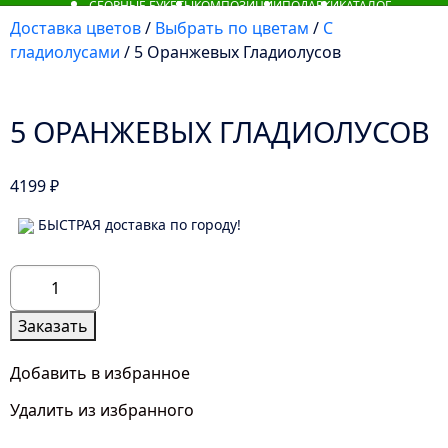
СБОРНЫЕ БУКЕТЫ
КОМПОЗИЦИИ
ПОДАРКИ
КАТАЛОГ
Доставка цветов
/
Выбрать по цветам
/
С
гладиолусами
/ 5 Оранжевых Гладиолусов
5 ОРАНЖЕВЫХ ГЛАДИОЛУСОВ
4199
₽
БЫСТРАЯ доставка по городу!
Количество
товара
5
Заказать
Оранжевых
Гладиолусов
Добавить в избранное
Удалить из избранного