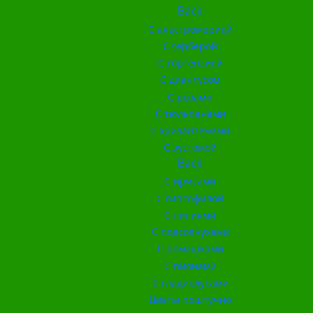
Back
С альстромерией
С герберой
С гортензией
С диантусом
С розами
С тюльпанами
С хризантемами
С эустомой
Back
С ирисами
С гипсофилой
С лилиями
С подсолнухами
С ромашками
С пионами
С гладиолусами
Цветы поштучно