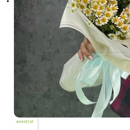
Рекомендации по уходу за цветами
Контакты
ЧАСТО ИЩУТ
Розы
По цветам
Сборные букеты
Композиции
Подарки
Все товары
АННЕСИ
Альстромерии