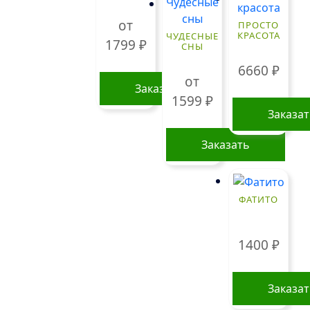
от
ПРОСТО
КРАСОТА
ЧУДЕСНЫЕ
1799
₽
СНЫ
6660
₽
от
Заказать
1599
₽
Этот
Заказа
товар
Заказать
имеет
несколько
Этот
вариаций.
товар
Опции
ФАТИТО
имеет
можно
несколько
выбрать
вариаций.
1400
₽
на
Опции
странице
можно
товара.
выбрать
Заказа
на