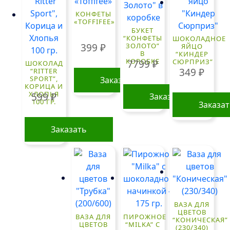
КОНФЕТЫ
«TOFFIFEE»
БУКЕТ
“КОНФЕТЫ
ШОКОЛАДНОЕ
399
₽
ЗОЛОТО”
ЯЙЦО
В
“КИНДЕР
КОРОБКЕ
СЮРПРИЗ”
7799
₽
ШОКОЛАД
349
₽
“RITTER
SPORT”,
Заказать
КОРИЦА И
ХЛОПЬЯ
599
₽
Заказать
100 ГР.
Заказа
Заказать
ВАЗА ДЛЯ
ЦВЕТОВ
ВАЗА ДЛЯ
ПИРОЖНОЕ
“КОНИЧЕСКАЯ”
ЦВЕТОВ
“MILKA” С
(230/340)