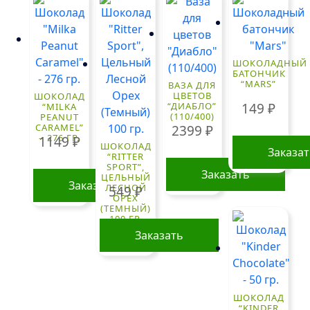
ШОКОЛАДНЫЙ
БАТОНЧИК
“MARS”
ВАЗА ДЛЯ
ЦВЕТОВ
ШОКОЛАД
149
₽
“ДИАБЛО”
“MILKA
(110/400)
PEANUT
CARAMEL”
2399
₽
– 276 ГР.
1149
₽
ШОКОЛАД
Заказа
“RITTER
SPORT”,
Заказать
ЦЕЛЬНЫЙ
Заказать
ЛЕСНОЙ
549
₽
ОРЕХ
(ТЕМНЫЙ)
100 ГР.
Заказать
ШОКОЛАД
“KINDER