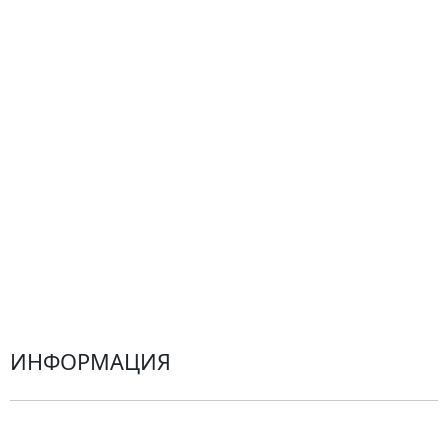
Сборные букеты
Композиции
Подарки
Все товары
Альстромерии
Гортензии
Хризантемы
Эустомы
Герберы
ИНФОРМАЦИЯ
О компании