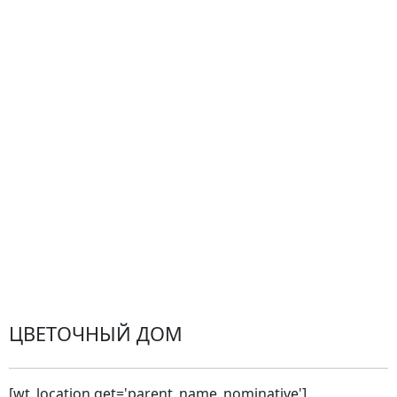
Гарантии
Центр поддержки
Доставка
Оплата
Проблемные ситуации
Замена и возврат товара. Возврат денег.
Претензии
Замена цветов
Города доставки
ЦВЕТОЧНЫЙ ДОМ
[wt_location get='parent_name_nominative']