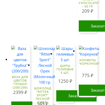
CHOCOLATE”
– 50 ГР.
209
₽
Заказа
КОНФЕТЫ
“КОРКУНОВ”
ШАРЫ
ГЕЛИЕВЫЕ
5 ШТ.
775
₽
ВАЗА ДЛЯ
1250
₽
ЦВЕТОВ
“ТРУБКА”
(200/200)
ШОКОЛАД
Заказа
2399
₽
“RITTER
SPORT”
Заказать
ЛЕСНОЙ
ОРЕХ
549
₽