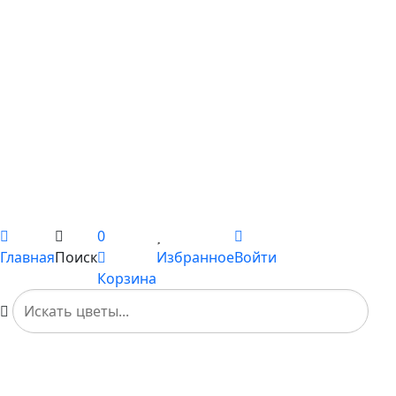
С ромашками
С пионами
С гладиолусами
Цветы поштучно
Сборные букеты
Композиции
Подарки
Каталог
Вы не добавили ни одного товара в Избранное
0
Главная
Поиск
Избранное
Войти
Корзина