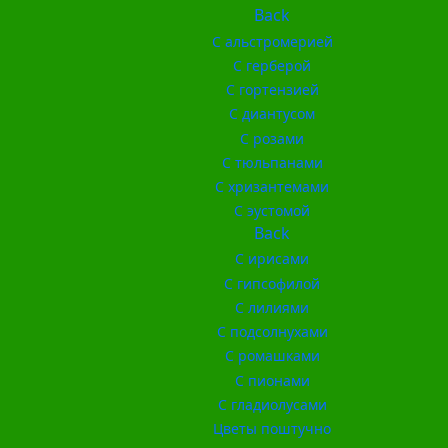
Back
С альстромерией
С герберой
С гортензией
С диантусом
С розами
С тюльпанами
С хризантемами
С эустомой
Back
С ирисами
С гипсофилой
С лилиями
С подсолнухами
С ромашками
С пионами
С гладиолусами
Цветы поштучно