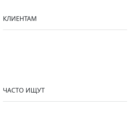
КЛИЕНТАМ
Политика конфиденциальности
Пользовательское соглашение
Рекомендации по уходу за цветами
Контакты
ЧАСТО ИЩУТ
Розы
По цветам