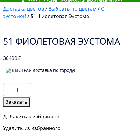
СБОРНЫЕ БУКЕТЫ
КОМПОЗИЦИИ
ПОДАРКИ
КАТАЛОГ
Доставка цветов
/
Выбрать по цветам
/
С
эустомой
/ 51 Фиолетовая Эустома
51 ФИОЛЕТОВАЯ ЭУСТОМА
38499
₽
БЫСТРАЯ доставка по городу!
Количество
товара
51
Заказать
Фиолетовая
Эустома
Добавить в избранное
Удалить из избранного