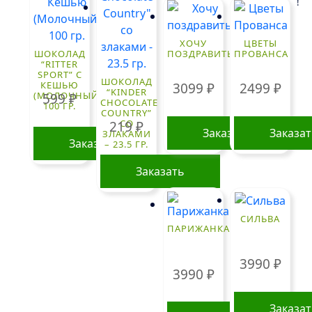
!
ХОЧУ
ЦВЕТЫ
ШОКОЛАД
ПОЗДРАВИТЬ
ПРОВАНСА
“RITTER
SPORT” С
ШОКОЛАД
КЕШЬЮ
3099
₽
2499
₽
“KINDER
(МОЛОЧНЫЙ)
599
₽
CHOCOLATE
100 ГР.
COUNTRY”
СО
219
₽
Заказать
Заказа
ЗЛАКАМИ
Заказать
– 23.5 ГР.
Заказать
СИЛЬВА
ПАРИЖАНКА
3990
₽
3990
₽
Заказа