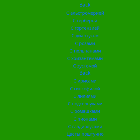
Back
С альстромерией
С герберой
С гортензией
С диантусом
С розами
С тюльпанами
С хризантемами
С эустомой
Back
С ирисами
С гипсофилой
С лилиями
С подсолнухами
С ромашками
С пионами
С гладиолусами
Цветы поштучно