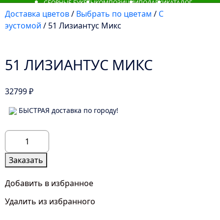
СБОРНЫЕ БУКЕТЫ
КОМПОЗИЦИИ
ПОДАРКИ
КАТАЛОГ
Доставка цветов
/
Выбрать по цветам
/
С
эустомой
/ 51 Лизиантус Микс
51 ЛИЗИАНТУС МИКС
32799
₽
БЫСТРАЯ доставка по городу!
Количество
товара
51
Заказать
Лизиантус
Микс
Добавить в избранное
Удалить из избранного