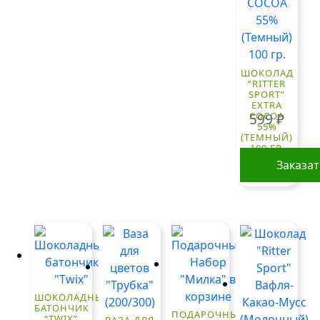
ШОКОЛАД
“RITTER
SPORT”
EXTRA
COCOA
599
₽
55%
(ТЕМНЫЙ)
100 ГР.
Заказа
ШОКОЛАДНЫЙ
БАТОНЧИК
ПОДАРОЧНЫЙ
“TWIX”