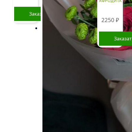
АФРОДИТА
Заказать
2250
₽
Заказа
Стоимость букетов и
композиций, указанная на
сайте, ориентировочна и может
меняться. Окончательная цена
зависит от доступности
определенных видов цветов,
времени года, а также может
быть выше в периоды
праздников и
предпраздничных дней.
Информация о составе букетов,
ценах на товары и услуги,
представленная на данном