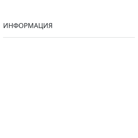
Герберы
ИНФОРМАЦИЯ
О компании
Гарантии
Центр поддержки
Доставка
Оплата
Проблемные ситуации
Замена и возврат товара. Возврат денег.
Претензии
Замена цветов