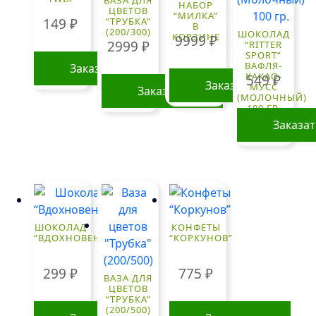
ВАЗА ДЛЯ
НАБОР
ЦВЕТОВ
“МИЛКА”
149
₽
“ТРУБКА”
В
(200/300)
ШОКОЛАД
КОРЗИНЕ
9999
₽
2999
₽
“RITTER
SPORT”
ВАФЛЯ-
Заказать
КАКАО-
549
₽
Заказать
МУСС
Заказать
(МОЛОЧНЫЙ)
100 ГР.
Заказа
ШОКОЛАД
КОНФЕТЫ
“ВДОХНОВЕНИЕ”
“КОРКУНОВ”
299
₽
775
₽
ВАЗА ДЛЯ
ЦВЕТОВ
“ТРУБКА”
(200/500)