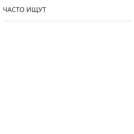
ЧАСТО ИЩУТ
Розы
По цветам
Сборные букеты
Композиции
Подарки
Все товары
Альстромерии
Гортензии
Хризантемы
Эустомы