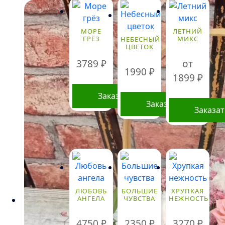
МОРЕ
ЛЕТНИЙ
ГРЁЗ
МИКС
НЕБЕСНЫЙ
ЦВЕТОК
3789
₽
от
1990
₽
1899
₽
Заказать
Заказать
Заказа
Этот
товар
имеет
нескольк
вариаций
Опции
ЛЮБОВЬ
БОЛЬШИЕ
ХРУПКАЯ
АНГЕЛА
ЧУВСТВА
НЕЖНОСТЬ
можно
выбрать
4750
₽
2350
₽
3270
₽
на