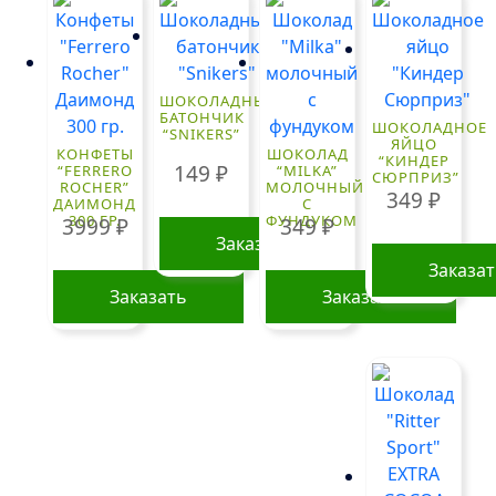
ШОКОЛАДНЫЙ
БАТОНЧИК
ШОКОЛАДНОЕ
“SNIKERS”
ЯЙЦО
КОНФЕТЫ
ШОКОЛАД
“КИНДЕР
149
₽
“FERRERO
“MILKA”
СЮРПРИЗ”
ROCHER”
МОЛОЧНЫЙ
349
₽
ДАИМОНД
С
300 ГР.
ФУНДУКОМ
3999
₽
349
₽
Заказать
Заказа
Заказать
Заказать