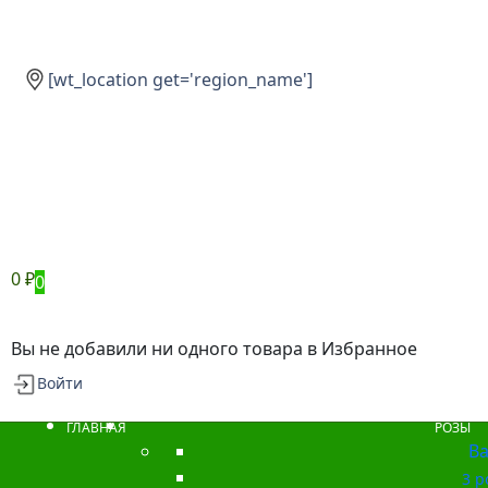
[wt_location get='region_name']
0
₽
0
Вы не добавили ни одного товара в Избранное
Войти
ГЛАВНАЯ
РОЗЫ
Ba
3 р