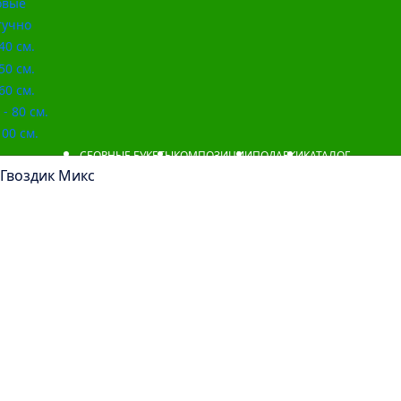
овые
учно
40 см.
50 см.
60 см.
- 80 см.
00 см.
СБОРНЫЕ БУКЕТЫ
КОМПОЗИЦИИ
ПОДАРКИ
КАТАЛОГ
 Гвоздик Микс