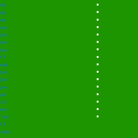
роз
роз
роз
роз
роз
роз
роз
ck
роза
роз
роз
роз
шт.
 шт.
лые
тые
ck
сные