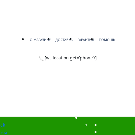
О МАГАЗИНЕ
ДОСТАВКА
ГАРАНТИИ
ПОМОЩЬ
[wt_location get='phone'/]
ck
озы