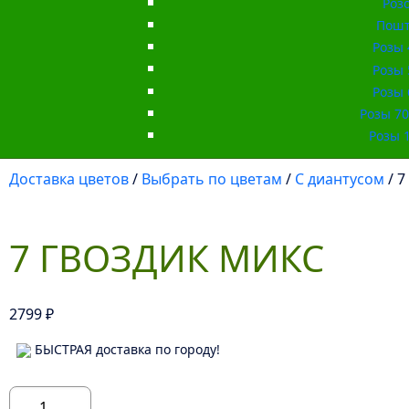
Роз
Пошт
Розы 
Розы 
Розы 
Розы 70 
Розы 1
Доставка цветов
/
Выбрать по цветам
/
С диантусом
/ 7
7 ГВОЗДИК МИКС
2799
₽
БЫСТРАЯ доставка по городу!
Количество