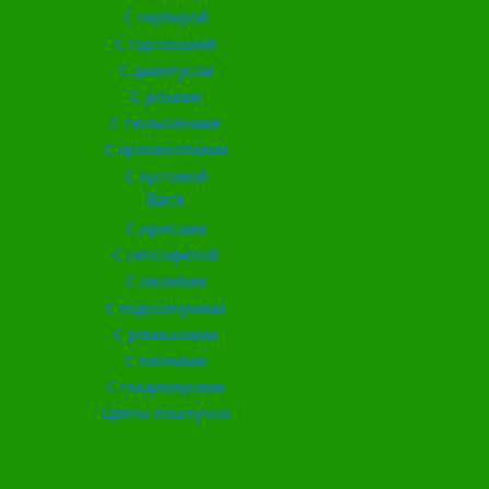
С герберой
С гортензией
С диантусом
С розами
С тюльпанами
С хризантемами
С эустомой
Back
С ирисами
С гипсофилой
С лилиями
С подсолнухами
С ромашками
С пионами
С гладиолусами
Цветы поштучно