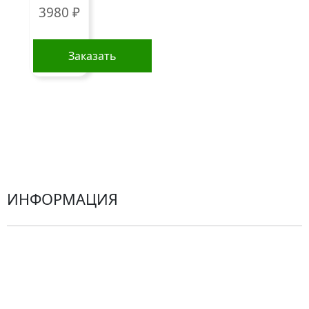
Подарки
3980
₽
Все товары
Альстромерии
Заказать
Гортензии
Хризантемы
Эустомы
Герберы
ИНФОРМАЦИЯ
О компании
Гарантии
Центр поддержки