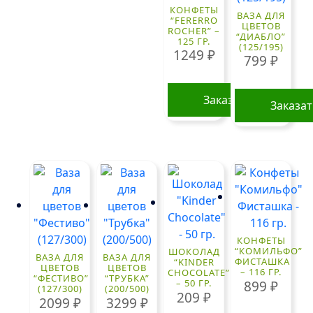
КОНФЕТЫ
ВАЗА ДЛЯ
“FERERRO
ЦВЕТОВ
ROCHER” –
“ДИАБЛО”
125 ГР.
(125/195)
1249
₽
799
₽
Заказать
Заказа
КОНФЕТЫ
“КОМИЛЬФО”
ШОКОЛАД
ВАЗА ДЛЯ
ВАЗА ДЛЯ
ФИСТАШКА
“KINDER
ЦВЕТОВ
ЦВЕТОВ
– 116 ГР.
CHOCOLATE”
“ФЕСТИВО”
“ТРУБКА”
– 50 ГР.
899
₽
(127/300)
(200/500)
209
₽
2099
₽
3299
₽