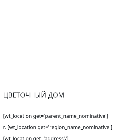
Доставка
Оплата
Проблемные ситуации
Замена и возврат товара. Возврат денег.
Претензии
Замена цветов
Города доставки
ЦВЕТОЧНЫЙ ДОМ
[wt_location get='parent_name_nominative']
г. [wt_location get='region_name_nominative']
[wt_location get='address'/]