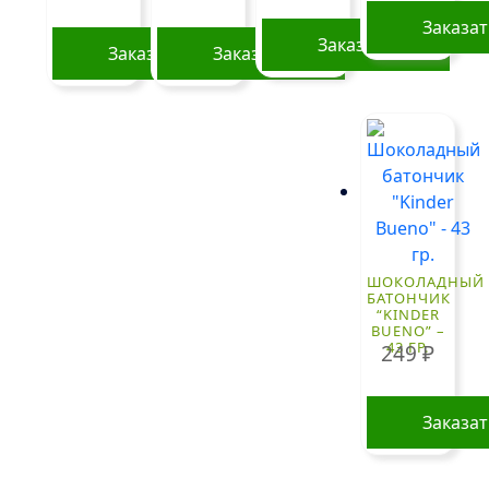
Заказа
Заказать
Заказать
Заказать
ШОКОЛАДНЫЙ
БАТОНЧИК
“KINDER
BUENO” –
43 ГР.
249
₽
Заказа