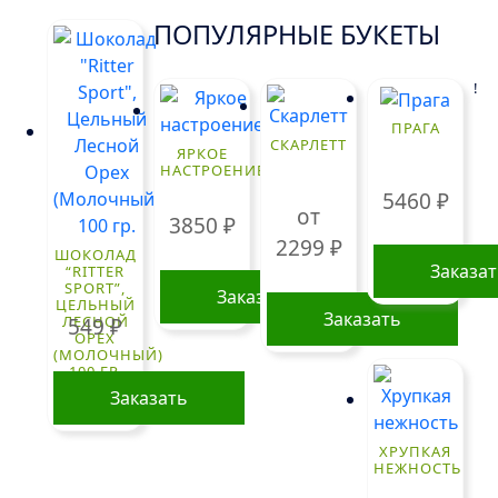
ПОПУЛЯРНЫЕ БУКЕТЫ
!
ПРАГА
СКАРЛЕТТ
ЯРКОЕ
НАСТРОЕНИЕ
5460
₽
от
3850
₽
2299
₽
ШОКОЛАД
Заказа
“RITTER
SPORT”,
Заказать
ЦЕЛЬНЫЙ
Заказать
ЛЕСНОЙ
549
₽
ОРЕХ
(МОЛОЧНЫЙ)
Этот
100 ГР.
товар
Заказать
имеет
несколько
ХРУПКАЯ
вариаций.
НЕЖНОСТЬ
Опции