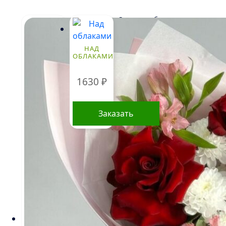
Стоимость букетов и
композиций, указанная на
сайте, ориентировочна и может
меняться. Окончательная цена
НАД
ОБЛАКАМИ
зависит от доступности
определенных видов цветов,
времени года, а также может
1630
₽
быть выше в периоды
праздников и
предпраздничных дней.
Заказать
Информация о составе букетов,
ценах на товары и услуги,
представленная на данном
сайте, предназначена
исключительно для
ознакомления и не является публичной
офертой, как это определено в Статье 437(2)
Гражданского кодекса Российской Федерации.
КЛИЕНТАМ