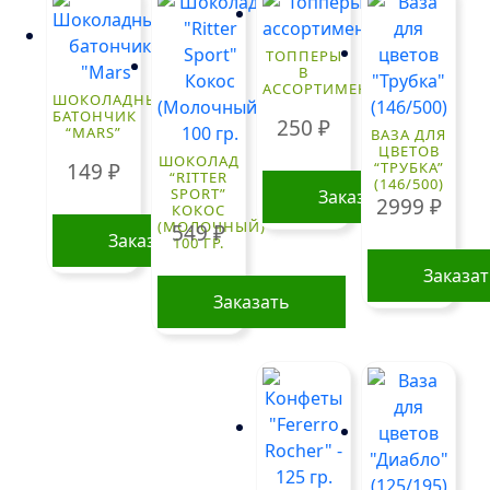
ТОППЕРЫ
В
АССОРТИМЕНТЕ
ШОКОЛАДНЫЙ
БАТОНЧИК
250
₽
“MARS”
ВАЗА ДЛЯ
ЦВЕТОВ
ШОКОЛАД
149
₽
“ТРУБКА”
“RITTER
(146/500)
SPORT”
Заказать
2999
₽
КОКОС
(МОЛОЧНЫЙ)
549
₽
Заказать
100 ГР.
Заказа
Заказать