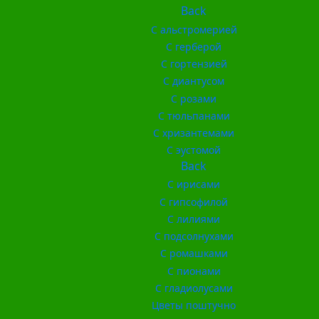
Back
С альстромерией
С герберой
С гортензией
С диантусом
С розами
С тюльпанами
С хризантемами
С эустомой
Back
С ирисами
С гипсофилой
С лилиями
С подсолнухами
С ромашками
С пионами
С гладиолусами
Цветы поштучно