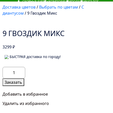
СБОРНЫЕ БУКЕТЫ
КОМПОЗИЦИИ
ПОДАРКИ
КАТАЛОГ
Доставка цветов
/
Выбрать по цветам
/
С
диантусом
/ 9 Гвоздик Микс
9 ГВОЗДИК МИКС
3299
₽
БЫСТРАЯ доставка по городу!
Количество
товара
9
Заказать
Гвоздик
Микс
Добавить в избранное
Удалить из избранного