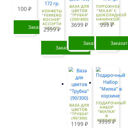
ВАЗА ДЛЯ
ПИРОЖНОЕ
100
₽
ЦВЕТОВ
“MILKA” С
КОНФЕТЫ
“ТРУБКА”
ШОКОЛАДНОЙ
“FERRERO
(200/400)
НАЧИНКОЙ
ROCHER”
– 175 ГР.
АССОРТИ
3699
₽
999
₽
Заказать
172 ГР.
2999
₽
Заказать
Заказа
Заказать
ПОДАРОЧНЫЙ
ВАЗА ДЛЯ
НАБОР
ЦВЕТОВ
“МИЛКА”
“ТРУБКА”
В
(90/300)
КОРЗИНЕ
9999
₽
1199
₽