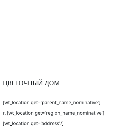
Оплата
Проблемные ситуации
Замена и возврат товара. Возврат денег.
Претензии
Замена цветов
Города доставки
ЦВЕТОЧНЫЙ ДОМ
[wt_location get='parent_name_nominative']
г. [wt_location get='region_name_nominative']
[wt_location get='address'/]