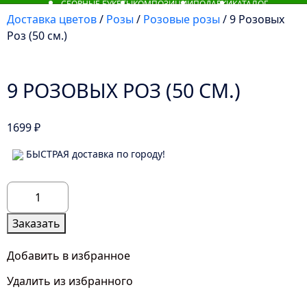
СБОРНЫЕ БУКЕТЫ
КОМПОЗИЦИИ
ПОДАРКИ
КАТАЛОГ
Доставка цветов
/
Розы
/
Розовые розы
/ 9 Розовых
Роз (50 см.)
9 РОЗОВЫХ РОЗ (50 СМ.)
1699
₽
БЫСТРАЯ доставка по городу!
Количество
товара
9
Заказать
Розовых
Роз
Добавить в избранное
(50
Удалить из избранного
см.)