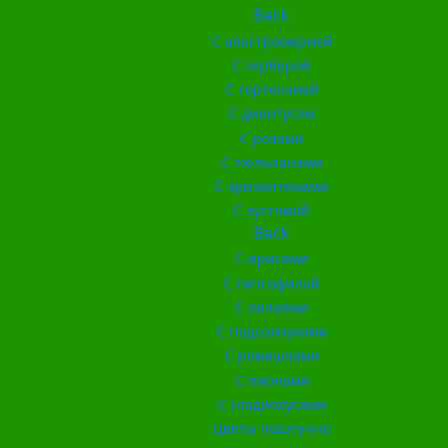
Back
С альстромерией
С герберой
С гортензией
С диантусом
С розами
С тюльпанами
С хризантемами
С эустомой
Back
С ирисами
С гипсофилой
С лилиями
С подсолнухами
С ромашками
С пионами
С гладиолусами
Цветы поштучно