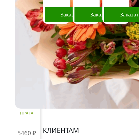
Заказать
Заказать
Заказа
Стоимость букетов и композиций, указанная
на сайте, ориентировочна и может меняться.
Окончательная цена зависит от доступности
определенных видов цветов, времени года, а
также может быть выше в периоды
праздников и предпраздничных дней.
Информация о составе букетов, ценах на
товары и услуги, представленная на данном
сайте, предназначена исключительно для
ознакомления и не является публичной
офертой, как это определено в Статье 437(2)
Гражданского кодекса Российской Федерации.
ПРАГА
КЛИЕНТАМ
5460
₽