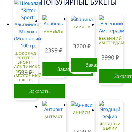
ПОПУЛЯРНЫЕ БУКЕТЫ
!
КАРИНА
АНАБЕЛЬ
ВЕСЕННИЙ
АМСТЕРДАМ
3200
₽
2399
₽
ШОКОЛАД
3990
₽
“RITTER
SPORT”
Заказать
АЛЬПИЙСКОЕ
Заказать
МОЛОКО
599
₽
(МОЛОЧНЫЙ)
Заказа
100 ГР.
Заказать
АННЕСИ
АНТРАКТ
ЯГОДНЫЙ
ЗЕФИР
1800
₽