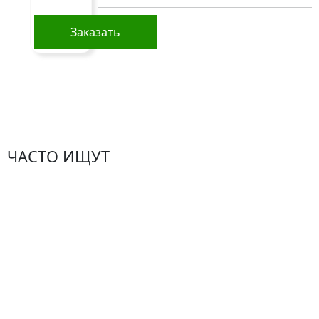
Политика конфиденциальности
Заказать
Пользовательское соглашение
Рекомендации по уходу за цветами
Контакты
ЧАСТО ИЩУТ
Розы
По цветам
Сборные букеты
Композиции
Подарки