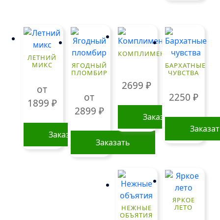
КОМПЛИМЕНТ
ЛЕТНИЙ
МИКС
ЯГОДНЫЙ
БАРХАТНЫЕ
ПЛОМБИР
ЧУВСТВА
2699
₽
от
от
2250
₽
1899
₽
2899
₽
Заказать
Заказа
Заказать
Заказать
Этот
Этот
товар
товар
имеет
имеет
несколько
несколько
вариаций.
ЯРКОЕ
вариаций.
ЛЕТО
НЕЖНЫЕ
Опции
ОБЪЯТИЯ
Опции