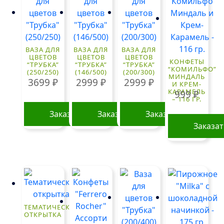
ВАЗА ДЛЯ
ВАЗА ДЛЯ
ВАЗА ДЛЯ
ЦВЕТОВ
ЦВЕТОВ
ЦВЕТОВ
КОНФЕТЫ
“ТРУБКА”
“ТРУБКА”
“ТРУБКА”
“КОМИЛЬФО”
(250/250)
(146/500)
(200/300)
МИНДАЛЬ
3699
₽
2999
₽
2999
₽
И КРЕМ-
КАРАМЕЛЬ
999
₽
– 116 ГР.
Заказать
Заказать
Заказать
Заказа
ТЕМАТИЧЕСКАЯ
ОТКРЫТКА