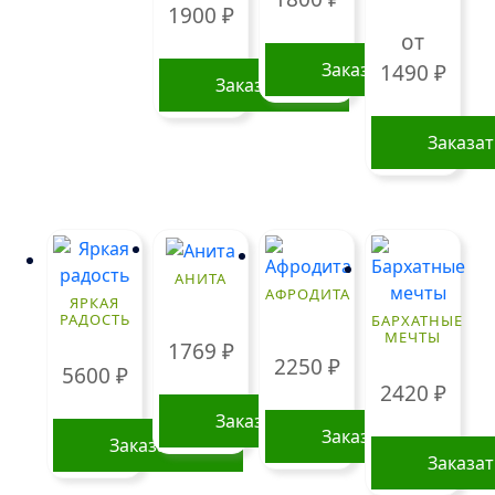
1900
₽
от
Заказать
1490
₽
Заказать
Заказа
Этот
товар
имеет
нескольк
АНИТА
вариаций
АФРОДИТА
ЯРКАЯ
Опции
РАДОСТЬ
БАРХАТНЫЕ
МЕЧТЫ
можно
1769
₽
2250
₽
выбрать
5600
₽
2420
₽
на
странице
Заказать
Заказать
Заказать
товара.
Заказа