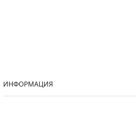
Все товары
Альстромерии
Гортензии
Хризантемы
Эустомы
Герберы
ИНФОРМАЦИЯ
О компании
Гарантии
Центр поддержки
Доставка