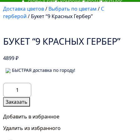
СБОРНЫЕ БУКЕТЫ
КОМПОЗИЦИИ
ПОДАРКИ
КАТАЛОГ
Доставка цветов
/
Выбрать по цветам
/
С
герберой
/ Букет “9 Красных Гербер”
БУКЕТ “9 КРАСНЫХ ГЕРБЕР”
4899
₽
БЫСТРАЯ доставка по городу!
Количество
товара
Букет
Заказать
"9
Красных
Добавить в избранное
Гербер"
Удалить из избранного