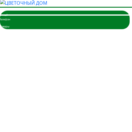
Главная
Розы
3 розы
5 роз
7 роз
9 роз
11 роз
15 роз
17 роз
19 роз
21 роза
25 роз
35 роз
45 роз
51 шт.