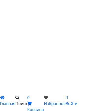
С эустомой
С ирисами
С гипсофилой
С лилиями
С подсолнухами
С ромашками
С пионами
С гладиолусами
Цветы поштучно
Сборные букеты
Композиции
Подарки
Каталог
Вы не добавили ни одного товара в Избранное
0
Главная
Поиск
Избранное
Войти
Корзина