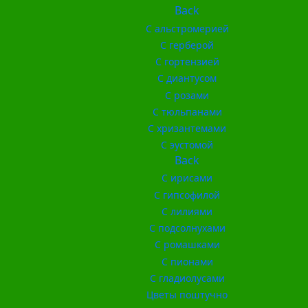
Back
С альстромерией
С герберой
С гортензией
С диантусом
С розами
С тюльпанами
С хризантемами
С эустомой
Back
С ирисами
С гипсофилой
С лилиями
С подсолнухами
С ромашками
С пионами
С гладиолусами
Цветы поштучно