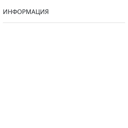
ИНФОРМАЦИЯ
О компании
Гарантии
Центр поддержки
Доставка
Оплата
Проблемные ситуации
Замена и возврат товара. Возврат денег.
Претензии
Замена цветов
Города доставки