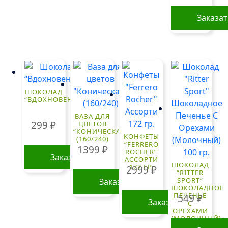
Заказа
ШОКОЛАД
“ВДОХНОВЕНИЕ”
ВАЗА ДЛЯ
299
₽
ЦВЕТОВ
“КОНИЧЕСКАЯ”
КОНФЕТЫ
(160/240)
“FERRERO
1399
₽
ROCHER”
Заказать
АССОРТИ
ШОКОЛАД
172 ГР.
2999
₽
“RITTER
SPORT”
Заказать
ШОКОЛАДНОЕ
ПЕЧЕНЬЕ
549
₽
Заказать
С
ОРЕХАМИ
(МОЛОЧНЫЙ)
100 ГР.