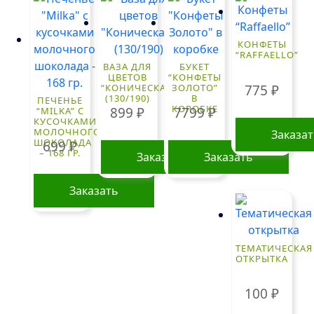
КОНФЕТЫ
“RAFFAELLO”
ВАЗА ДЛЯ
БУКЕТ
ЦВЕТОВ
“КОНФЕТЫ
775
₽
“КОНИЧЕСКАЯ”
ЗОЛОТО”
(130/190)
В
ПЕЧЕНЬЕ
КОРОБКЕ
899
₽
7799
₽
“MILKA” С
КУСОЧКАМИ
МОЛОЧНОГО
Заказа
ШОКОЛАДА
699
₽
– 168 ГР.
Заказать
Заказать
Заказать
ТЕМАТИЧЕСКАЯ
ОТКРЫТКА
100
₽