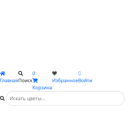
С пионами
С гладиолусами
Цветы поштучно
Сборные букеты
Композиции
Подарки
Каталог
Вы не добавили ни одного товара в Избранное
0
Главная
Поиск
Избранное
Войти
Корзина