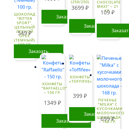
(250/250)
CHOCOLATE
MAXI” – 21
3699
₽
ГР.
109
₽
ШОКОЛАД
Заказать
“RITTER
SPORT”,
Заказать
ЦЕЛЬНЫЙ
Заказа
ЛЕСНОЙ
549
₽
ОРЕХ
(ТЕМНЫЙ)
100 ГР.
Заказать
КОНФЕТЫ
«TOFFIFEE»
КОНФЕТЫ
“RAFFAELLO”
– 150 ГР.
399
₽
ПЕЧЕНЬЕ
1349
₽
“MILKA” С
КУСОЧКАМИ
МОЛОЧНОГО
Заказать
ШОКОЛАДА
699
₽
Заказать
– 168 ГР.