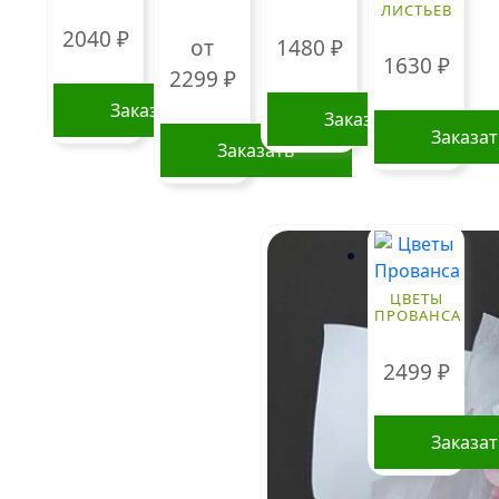
ЛИСТЬЕВ
2040
₽
от
1480
₽
1630
₽
2299
₽
Заказать
Заказать
Заказа
Заказать
Этот
товар
имеет
несколько
вариаций.
ЦВЕТЫ
ПРОВАНСА
Опции
можно
2499
₽
выбрать
на
странице
Заказа
товара.