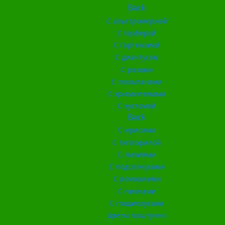
Back
С альстромерией
С герберой
С гортензией
С диантусом
С розами
С тюльпанами
С хризантемами
С эустомой
Back
С ирисами
С гипсофилой
С лилиями
С подсолнухами
С ромашками
С пионами
С гладиолусами
Цветы поштучно