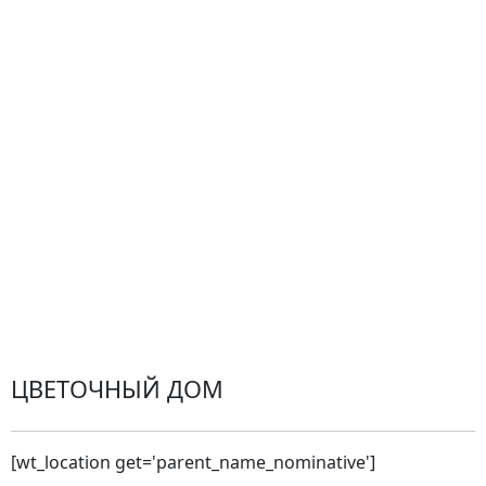
Центр поддержки
Доставка
Оплата
Проблемные ситуации
Замена и возврат товара. Возврат денег.
Претензии
Замена цветов
Города доставки
ЦВЕТОЧНЫЙ ДОМ
[wt_location get='parent_name_nominative']