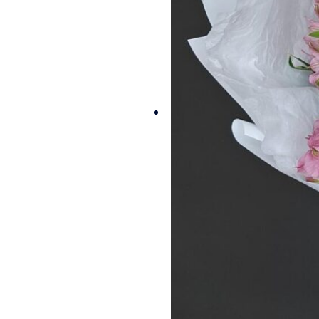
Стоимость
букетов и
композиций,
указанная на
сайте,
ориентировочна
и может
меняться.
Окончательная
цена зависит от
доступности
определенных
видов цветов,
времени года, а
также может
быть выше в
периоды
праздников и