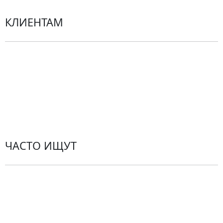
КЛИЕНТАМ
Политика конфиденциальности
Пользовательское соглашение
Рекомендации по уходу за цветами
Контакты
ЧАСТО ИЩУТ
Розы
По цветам
Сборные букеты