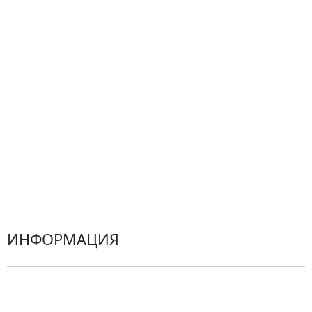
Композиции
Подарки
Все товары
Альстромерии
Гортензии
Хризантемы
Эустомы
Герберы
ИНФОРМАЦИЯ
О компании
Гарантии