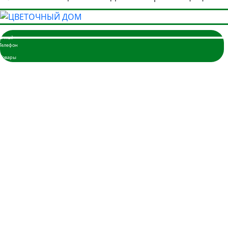
Главная
Розы
3 розы
5 роз
7 роз
9 роз
11 роз
15 роз
17 роз
19 роз
21 роза
25 роз
35 роз
45 роз