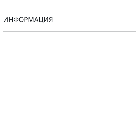
ИНФОРМАЦИЯ
О компании
Гарантии
Центр поддержки
Доставка
Оплата
Проблемные ситуации
Замена и возврат товара. Возврат денег.
Претензии
Замена цветов