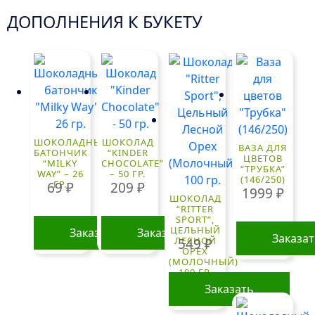
ДОПОЛНЕНИЯ К БУКЕТУ
ШОКОЛАДНЫЙ
ШОКОЛАД
ВАЗА ДЛЯ
БАТОНЧИК
“KINDER
ЦВЕТОВ
“MILKY
CHOCOLATE”
“ТРУБКА”
WAY” – 26
– 50 ГР.
(146/250)
ГР.
69
₽
209
₽
1999
₽
ШОКОЛАД
“RITTER
SPORT”,
ЦЕЛЬНЫЙ
Заказать
Заказать
Заказа
ЛЕСНОЙ
549
₽
ОРЕХ
(МОЛОЧНЫЙ)
100 ГР.
Заказать