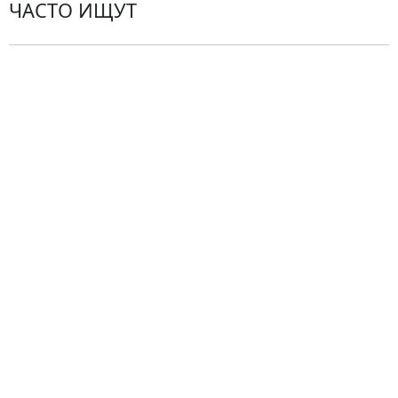
ЧАСТО ИЩУТ
Розы
По цветам
Сборные букеты
Композиции
Подарки
Все товары
Альстромерии
Гортензии
Хризантемы
Эустомы
Герберы