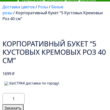
СБОРНЫЕ БУКЕТЫ
КОМПОЗИЦИИ
ПОДАРКИ
КАТАЛОГ
Доставка цветов
/
Розы
/
Белые
розы
/ Корпоративный букет “5 Кустовых Кремовых
Роз 40 см”
КОРПОРАТИВНЫЙ БУКЕТ “5
КУСТОВЫХ КРЕМОВЫХ РОЗ 40
СМ”
1699
₽
БЫСТРАЯ доставка по городу!
Количество
товара
Корпоративный
Заказать