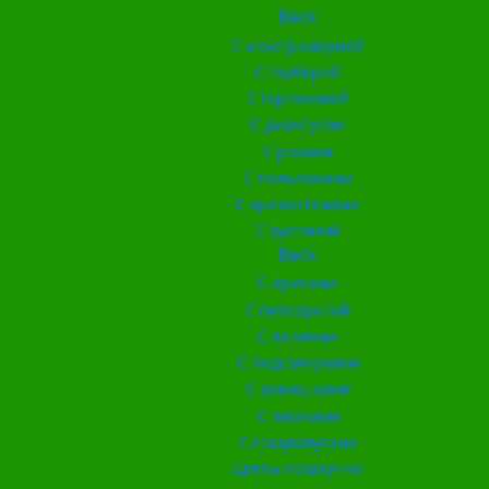
Back
С альстромерией
С герберой
С гортензией
С диантусом
С розами
С тюльпанами
С хризантемами
С эустомой
Back
С ирисами
С гипсофилой
С лилиями
С подсолнухами
С ромашками
С пионами
С гладиолусами
Цветы поштучно