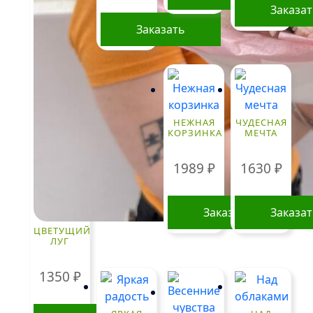
Заказа
Заказать
Этот
товар
имеет
несколько
вариаций.
НЕЖНАЯ
ЧУДЕСНАЯ
КОРЗИНКА
МЕЧТА
Опции
можно
1989
₽
1630
₽
выбрать
на
странице
Заказать
Заказа
товара.
ЦВЕТУЩИЙ
ЛУГ
1350
₽