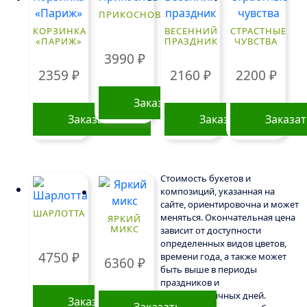
ПРИКОСНОВЕНИЕ
КОРЗИНКА
ВЕСЕННИЙ
СТРАСТНЫЕ
«ПАРИЖ»
ПРАЗДНИК
ЧУВСТВА
3990
₽
2359
₽
2160
₽
2200
₽
Заказать
Заказать
Заказать
Заказа
Стоимость букетов и
композиций, указанная на
сайте, ориентировочна и может
ШАРЛОТТА
меняться. Окончательная цена
ЯРКИЙ
МИКС
зависит от доступности
определенных видов цветов,
4750
₽
времени года, а также может
6360
₽
быть выше в периоды
праздников и
предпраздничных дней.
Заказать
Заказать