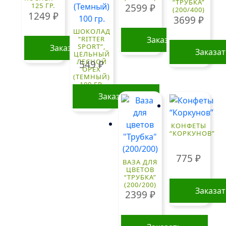
“ТРУБКА”
125 ГР.
2599
₽
(200/400)
1249
₽
3699
₽
ШОКОЛАД
“RITTER
Заказать
SPORT”,
Заказать
Заказа
ЦЕЛЬНЫЙ
ЛЕСНОЙ
549
₽
ОРЕХ
(ТЕМНЫЙ)
100 ГР.
Заказать
КОНФЕТЫ
“КОРКУНОВ”
775
₽
ВАЗА ДЛЯ
ЦВЕТОВ
“ТРУБКА”
(200/200)
Заказа
2399
₽