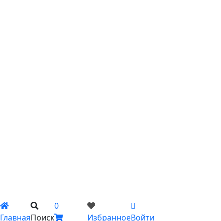
С хризантемами
С эустомой
С ирисами
С гипсофилой
С лилиями
С подсолнухами
С ромашками
С пионами
С гладиолусами
Цветы поштучно
Сборные букеты
Композиции
Подарки
Каталог
Вы не добавили ни одного товара в Избранное
0
Главная
Поиск
Избранное
Войти