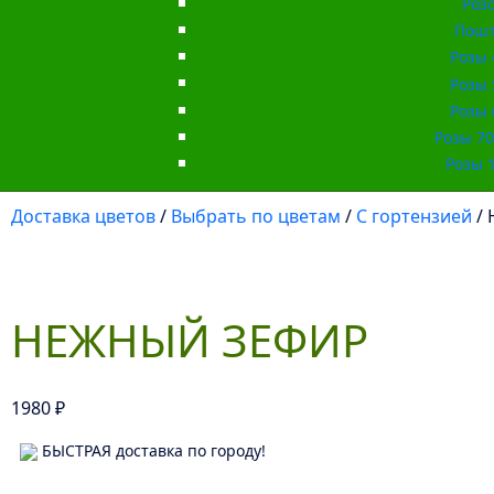
Роз
Пошт
Розы 
Розы 
Розы 
Розы 70 
Розы 1
Доставка цветов
/
Выбрать по цветам
/
С гортензией
/ 
НЕЖНЫЙ ЗЕФИР
1980
₽
БЫСТРАЯ доставка по городу!