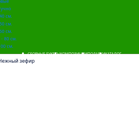
овые
учно
40 см.
50 см.
60 см.
- 80 см.
00 см.
СБОРНЫЕ БУКЕТЫ
КОМПОЗИЦИИ
ПОДАРКИ
КАТАЛОГ
Нежный зефир