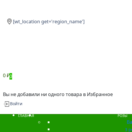
[wt_location get='region_name']
0
₽
0
Вы не добавили ни одного товара в Избранное
Войти
ГЛАВНАЯ
РОЗЫ
Ba
3 р