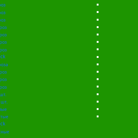
роз
роз
роз
роз
роз
роз
роз
ck
роза
роз
роз
роз
шт.
 шт.
лые
тые
ck
сные