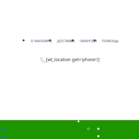
О МАГАЗИНЕ
ДОСТАВКА
ГАРАНТИИ
ПОМОЩЬ
[wt_location get='phone'/]
ck
озы