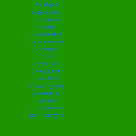
С герберой
С гортензией
С диантусом
С розами
С тюльпанами
С хризантемами
С эустомой
Back
С ирисами
С гипсофилой
С лилиями
С подсолнухами
С ромашками
С пионами
С гладиолусами
Цветы поштучно