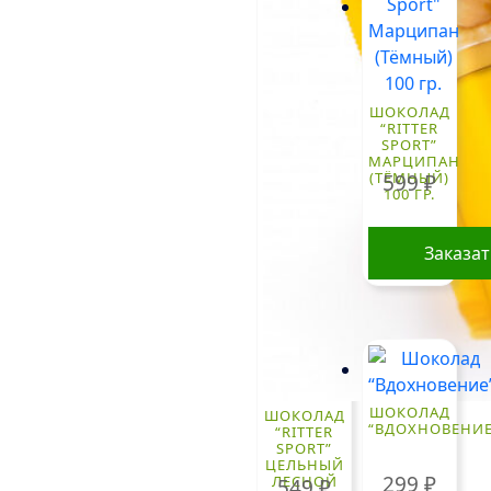
ШОКОЛАД
“RITTER
SPORT”
МАРЦИПАН
(ТЁМНЫЙ)
599
₽
100 ГР.
Заказа
ШОКОЛАД
ШОКОЛАД
“ВДОХНОВЕНИЕ
“RITTER
SPORT”
ЦЕЛЬНЫЙ
299
₽
ЛЕСНОЙ
549
₽