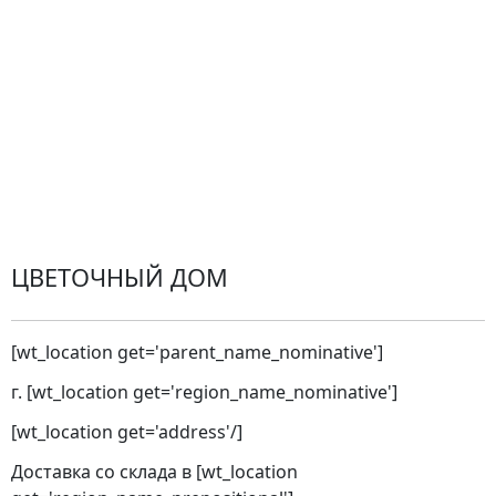
Проблемные ситуации
Замена и возврат товара. Возврат денег.
Претензии
Замена цветов
Города доставки
ЦВЕТОЧНЫЙ ДОМ
[wt_location get='parent_name_nominative']
г. [wt_location get='region_name_nominative']
[wt_location get='address'/]
Доставка со склада в [wt_location