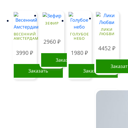
товар
имеет
нескольк
ЗЕФИР
вариаций
ЛИКИ
Опции
ЛЮБВИ
ВЕСЕННИЙ
ГОЛУБОЕ
АМСТЕРДАМ
НЕБО
можно
2960
₽
выбрать
4452
₽
3990
₽
1980
₽
на
странице
Заказать
Заказа
товара.
Заказать
Заказать