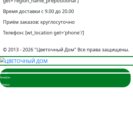
get='region_name_prepositional']
Время доставки с 9.00 до 20.00
Приём заказов: круглосуточно
Телефон: [wt_location get='phone'/]
© 2013 - 2026 "Цветочный Дом" Все права защищены.
Главная
Розы
3 розы
5 роз
7 роз
9 роз
11 роз