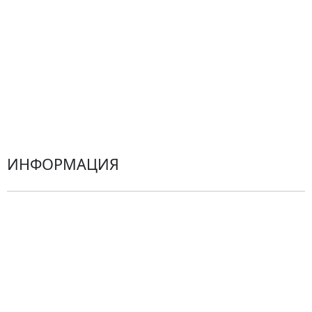
Альстромерии
Гортензии
Хризантемы
Эустомы
Герберы
ИНФОРМАЦИЯ
О компании
Гарантии
Центр поддержки
Доставка
Оплата