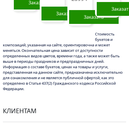
Заказать
Заказа
Заказать
Заказать
Этот
товар
Стоимость
букетов и
имеет
композиций, указанная на сайте, ориентировочна и может
несколько
меняться. Окончательная цена зависит от доступности
вариаций.
определенных видов цветов, времени года, а также может быть
Опции
выше в периоды праздников и предпраздничных дней.
Информация о составе букетов, ценах на товары и услуги,
можно
представленная на данном сайте, предназначена исключительно
выбрать
для ознакомления и не является публичной офертой, как это
на
определено в Статье 437(2) Гражданского кодекса Российской
Федерации.
странице
товара.
КЛИЕНТАМ