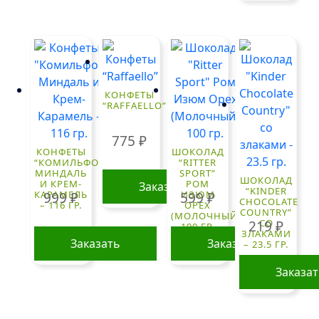
КОНФЕТЫ
“RAFFAELLO”
775
₽
КОНФЕТЫ
ШОКОЛАД
“КОМИЛЬФО”
“RITTER
МИНДАЛЬ
SPORT”
ШОКОЛАД
И КРЕМ-
РОМ
Заказать
“KINDER
КАРАМЕЛЬ
ИЗЮМ
999
₽
599
₽
CHOCOLATE
– 116 ГР.
ОРЕХ
COUNTRY”
(МОЛОЧНЫЙ)
СО
219
₽
100 ГР.
ЗЛАКАМИ
Заказать
Заказать
– 23.5 ГР.
Заказа