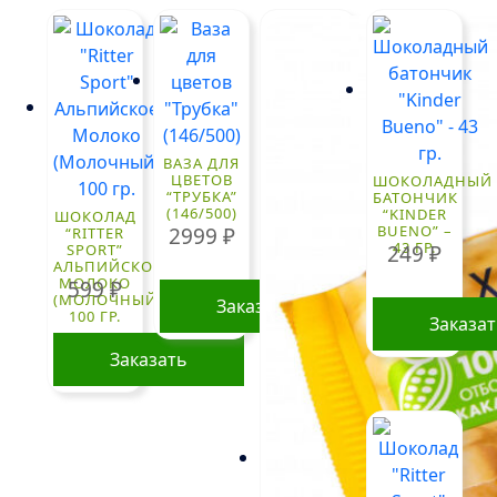
ВАЗА ДЛЯ
ЦВЕТОВ
ШОКОЛАДНЫЙ
“ТРУБКА”
БАТОНЧИК
(146/500)
“KINDER
ШОКОЛАД
BUENO” –
2999
₽
“RITTER
43 ГР.
249
₽
SPORT”
АЛЬПИЙСКОЕ
МОЛОКО
599
₽
(МОЛОЧНЫЙ)
Заказать
100 ГР.
Заказа
Заказать