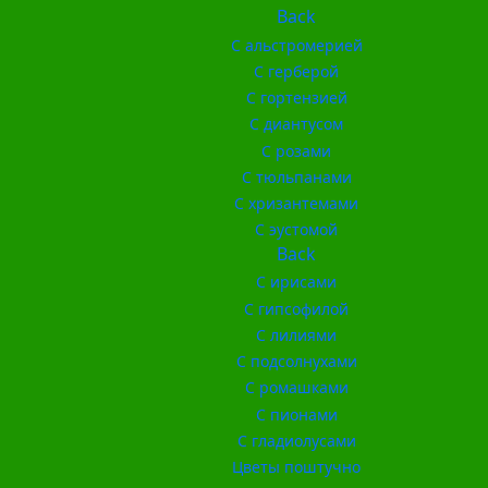
Back
С альстромерией
С герберой
С гортензией
С диантусом
С розами
С тюльпанами
С хризантемами
С эустомой
Back
С ирисами
С гипсофилой
С лилиями
С подсолнухами
С ромашками
С пионами
С гладиолусами
Цветы поштучно