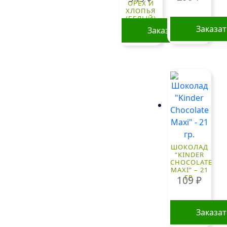
ОРЕХ И
ХЛОПЬЯ
(БЕЛЫЙ)
100 ГР.
Заказа
Заказать
ШОКОЛАД
“KINDER
CHOCOLATE
MAXI” – 21
ГР.
109
₽
Заказа