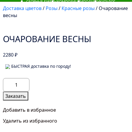
СБОРНЫЕ БУКЕТЫ
КОМПОЗИЦИИ
ПОДАРКИ
КАТАЛОГ
Доставка цветов
/
Розы
/
Красные розы
/ Очарование
весны
ОЧАРОВАНИЕ ВЕСНЫ
2280
₽
БЫСТРАЯ доставка по городу!
Количество
товара
Очарование
Заказать
весны
Добавить в избранное
Удалить из избранного