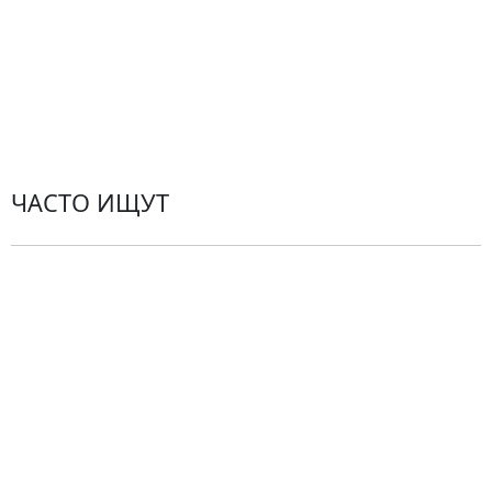
Политика конфиденциальности
Пользовательское соглашение
Рекомендации по уходу за цветами
Контакты
ЧАСТО ИЩУТ
Розы
По цветам
Сборные букеты
Композиции
Подарки
Все товары