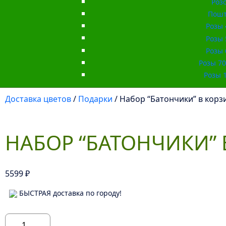
Роз
Пошт
Розы 
Розы 
Розы 
Розы 70 
Розы 1
Доставка цветов
/
Подарки
/ Набор “Батончики” в корз
НАБОР “БАТОНЧИКИ” 
5599
₽
БЫСТРАЯ доставка по городу!
Количество