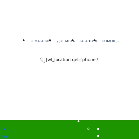
О МАГАЗИНЕ
ДОСТАВКА
ГАРАНТИИ
ПОМОЩЬ
[wt_location get='phone'/]
ck
озы