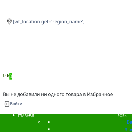
[wt_location get='region_name']
0
₽
0
Вы не добавили ни одного товара в Избранное
Войти
ГЛАВНАЯ
РОЗЫ
Ba
3 р