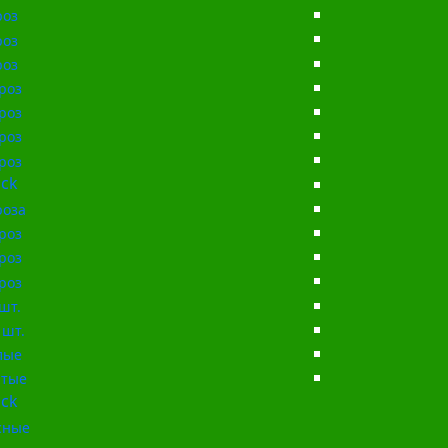
роз
роз
роз
роз
роз
роз
роз
ck
роза
роз
роз
роз
шт.
 шт.
лые
тые
ck
сные