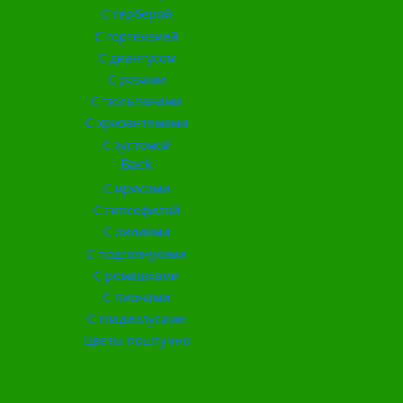
С герберой
С гортензией
С диантусом
С розами
С тюльпанами
С хризантемами
С эустомой
Back
С ирисами
С гипсофилой
С лилиями
С подсолнухами
С ромашками
С пионами
С гладиолусами
Цветы поштучно