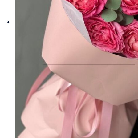
представленная на данном сайте,
предназначена исключительно для
ознакомления и не является публичной
офертой, как это определено в Статье 437(2)
Гражданского кодекса Российской Федерации.
КЛИЕНТАМ
Политика конфиденциальности
Пользовательское соглашение
Рекомендации по уходу за цветами
Контакты
ЧАСТО ИЩУТ