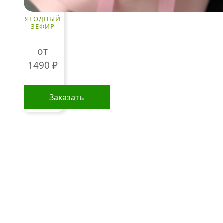
Розы
ЯГОДНЫЙ
ЗЕФИР
По цветам
от
Сборные букеты
1490
₽
Композиции
Подарки
Заказать
Все товары
Этот
Альстромерии
товар
имеет
Гортензии
несколько
Хризантемы
вариаций.
Опции
Эустомы
можно
Герберы
выбрать
на
странице