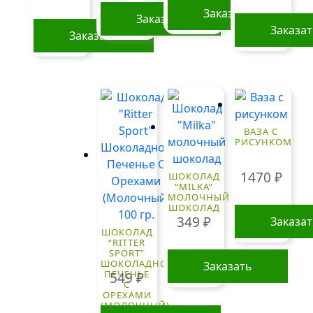
Заказать
Заказать
Заказа
Заказать
ВАЗА С
РИСУНКОМ
1470
₽
ШОКОЛАД
“MILKA”
МОЛОЧНЫЙ
ШОКОЛАД
349
₽
Заказа
ШОКОЛАД
“RITTER
SPORT”
ШОКОЛАДНОЕ
Заказать
ПЕЧЕНЬЕ
549
₽
С
ОРЕХАМИ
(МОЛОЧНЫЙ)