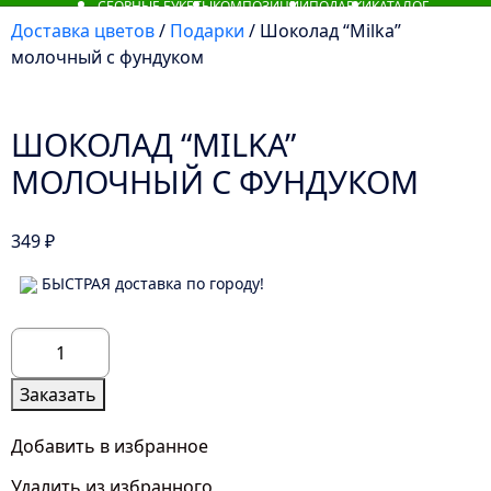
СБОРНЫЕ БУКЕТЫ
КОМПОЗИЦИИ
ПОДАРКИ
КАТАЛОГ
Доставка цветов
/
Подарки
/ Шоколад “Milka”
молочный с фундуком
ШОКОЛАД “MILKA”
МОЛОЧНЫЙ С ФУНДУКОМ
349
₽
БЫСТРАЯ доставка по городу!
Количество
товара
Шоколад
Заказать
"Milka"
молочный
Добавить в избранное
с
Удалить из избранного
фундуком