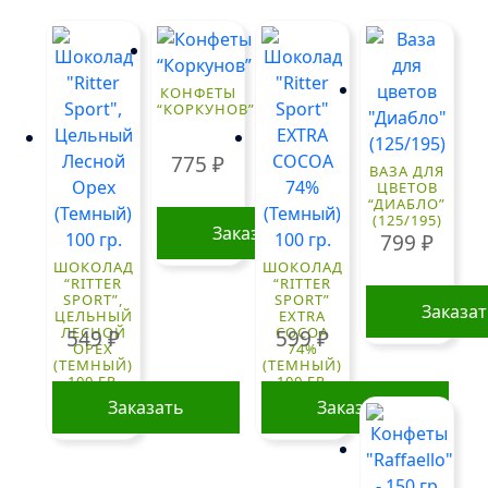
КОНФЕТЫ
“КОРКУНОВ”
775
₽
ВАЗА ДЛЯ
ЦВЕТОВ
“ДИАБЛО”
(125/195)
Заказать
799
₽
ШОКОЛАД
ШОКОЛАД
“RITTER
“RITTER
SPORT”,
SPORT”
Заказа
ЦЕЛЬНЫЙ
EXTRA
ЛЕСНОЙ
COCOA
549
₽
599
₽
ОРЕХ
74%
(ТЕМНЫЙ)
(ТЕМНЫЙ)
100 ГР.
100 ГР.
Заказать
Заказать