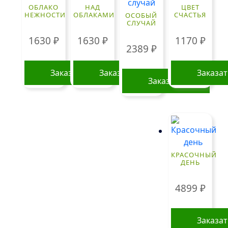
Опции
ОБЛАКО
НАД
ЦВЕТ
Опции
можно
НЕЖНОСТИ
ОБЛАКАМИ
СЧАСТЬЯ
ОСОБЫЙ
СЛУЧАЙ
можно
выбрать
выбрать
на
1630
₽
1630
₽
1170
₽
2389
₽
на
странице
странице
товара.
Заказать
Заказать
Заказа
товара.
Заказать
КРАСОЧНЫЙ
ДЕНЬ
4899
₽
Заказа