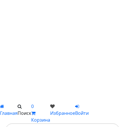
С эустомой
С ирисами
С гипсофилой
С лилиями
С подсолнухами
С ромашками
С пионами
С гладиолусами
Цветы поштучно
Сборные букеты
Композиции
Подарки
Каталог
Вы не добавили ни одного товара в Избранное
0
Главная
Поиск
Избранное
Войти
Корзина