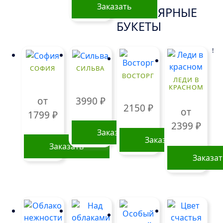
100 ГР.
Заказать
ПОПУЛЯРНЫЕ
БУКЕТЫ
!
СОФИЯ
СИЛЬВА
ВОСТОРГ
ЛЕДИ В
КРАСНОМ
от
3990
₽
2150
₽
от
1799
₽
2399
₽
Заказать
Заказать
Заказать
Заказа
Этот
Этот
товар
товар
имеет
имеет
несколько
нескольк
вариаций.
вариаций