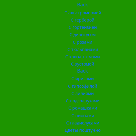
Back
С альстромерией
С герберой
С гортензией
С диантусом
С розами
С тюльпанами
С хризантемами
С эустомой
Back
С ирисами
С гипсофилой
С лилиями
С подсолнухами
С ромашками
С пионами
С гладиолусами
Цветы поштучно