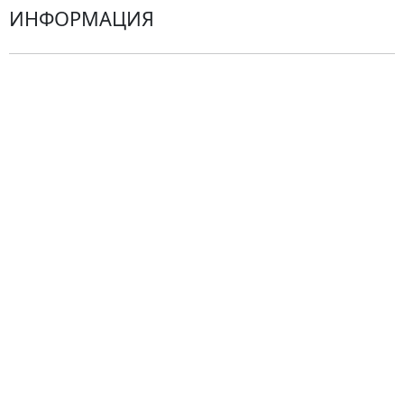
ИНФОРМАЦИЯ
товара.
О компании
Гарантии
Центр поддержки
Доставка
Оплата
Проблемные ситуации
Замена и возврат товара. Возврат денег.
Претензии
Замена цветов
Города доставки