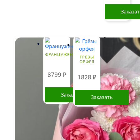
Заказа
Стоимость
букетов и
композиций,
ФРАНЦУЖЕНКА
указанная на
ГРЁЗЫ
ОРФЕЯ
сайте,
ориентировочна
8799
₽
и может
1828
₽
меняться.
Окончательная
цена зависит от
Заказать
Заказать
доступности
определенных
видов цветов,
времени года, а
также может
быть выше в периоды праздников и
предпраздничных дней. Информация о
составе букетов, ценах на товары и услуги,