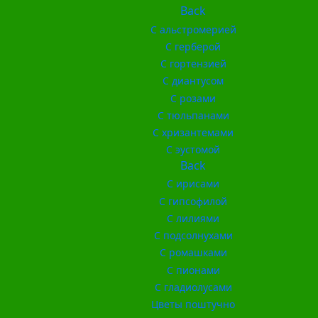
Back
С альстромерией
С герберой
С гортензией
С диантусом
С розами
С тюльпанами
С хризантемами
С эустомой
Back
С ирисами
С гипсофилой
С лилиями
С подсолнухами
С ромашками
С пионами
С гладиолусами
Цветы поштучно