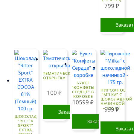
799
₽
Заказа
ТЕМАТИЧЕСКАЯ
ОТКРЫТКА
БУКЕТ
“КОНФЕТЫ
ПИРОЖНОЕ
100
₽
СЕРДЦЕ” В
“MILKA” С
КОРОБКЕ
ШОКОЛАДНОЙ
10599
₽
НАЧИНКОЙ
– 175 ГР.
999
₽
Заказать
ШОКОЛАД
“RITTER
Заказать
SPORT”
Заказа
EXTRA