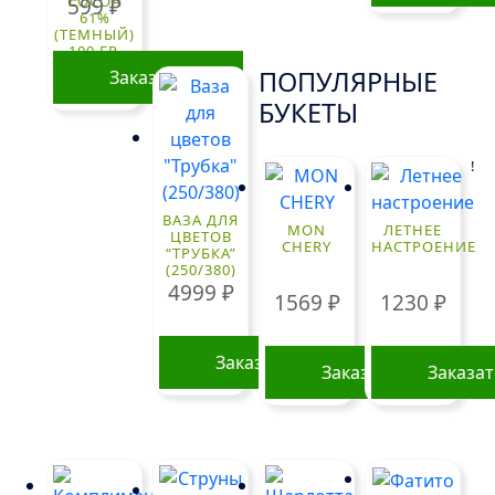
COCOA
599
₽
61%
(ТЕМНЫЙ)
100 ГР.
ПОПУЛЯРНЫЕ
Заказать
БУКЕТЫ
!
ВАЗА ДЛЯ
MON
ЛЕТНЕЕ
ЦВЕТОВ
CHERY
НАСТРОЕНИЕ
“ТРУБКА”
(250/380)
4999
₽
1569
₽
1230
₽
Заказать
Заказать
Заказа