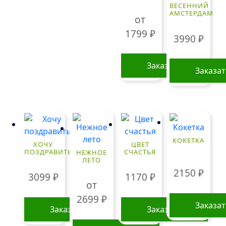
ВЕСЕННИЙ
АМСТЕРДАМ
от
1799
₽
3990
₽
Заказать
Заказа
Этот
товар
имеет
несколько
вариаций.
КОКЕТКА
Опции
ХОЧУ
ЦВЕТ
ПОЗДРАВИТЬ
СЧАСТЬЯ
НЕЖНОЕ
можно
ЛЕТО
выбрать
2150
₽
3099
₽
1170
₽
на
от
странице
2699
₽
товара.
Заказа
Заказать
Заказать