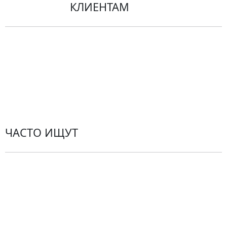
КЛИЕНТАМ
Политика конфиденциальности
Пользовательское соглашение
Рекомендации по уходу за цветами
Контакты
ЧАСТО ИЩУТ
Розы
По цветам
Сборные букеты
Композиции