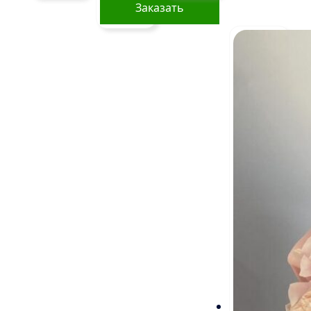
Заказать
Этот
товар
имеет
несколько
вариаций.
Опции
можно
выбрать
на
странице
товара.