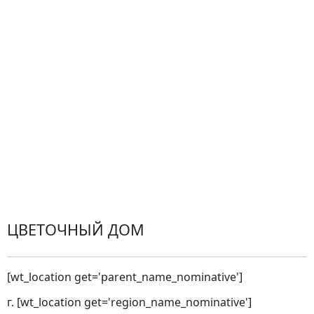
Центр поддержки
Доставка
Оплата
Проблемные ситуации
Замена и возврат товара. Возврат денег.
Претензии
Замена цветов
Города доставки
ЦВЕТОЧНЫЙ ДОМ
[wt_location get='parent_name_nominative']
г. [wt_location get='region_name_nominative']