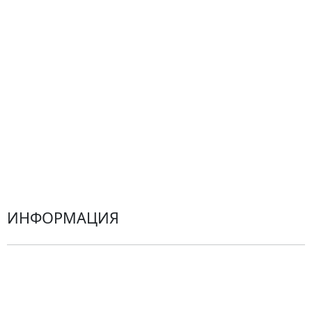
Подарки
Все товары
Альстромерии
Гортензии
Хризантемы
Эустомы
Герберы
ИНФОРМАЦИЯ
О компании
Гарантии