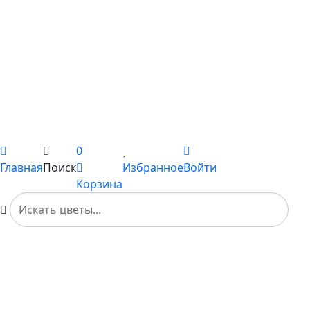
С гладиолусами
Цветы поштучно
Сборные букеты
Композиции
Подарки
Каталог
Вы не добавили ни одного товара в Избранное
0
Главная
Поиск
Избранное
Войти
Корзина