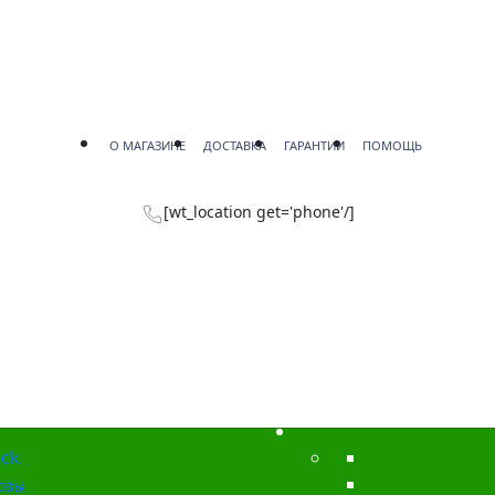
О МАГАЗИНЕ
ДОСТАВКА
ГАРАНТИИ
ПОМОЩЬ
[wt_location get='phone'/]
ck
озы