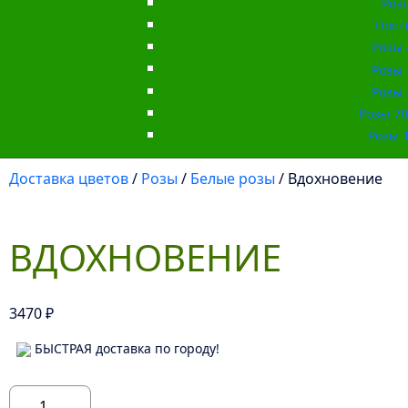
Роз
Пошт
Розы 
Розы 
Розы 
Розы 70 
Розы 1
Доставка цветов
/
Розы
/
Белые розы
/ Вдохновение
ВДОХНОВЕНИЕ
3470
₽
БЫСТРАЯ доставка по городу!
Количество