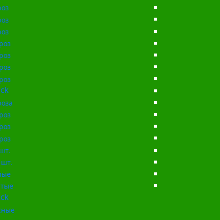
роз
роз
роз
роз
роз
роз
роз
ck
роза
роз
роз
роз
шт.
 шт.
лые
тые
ck
сные