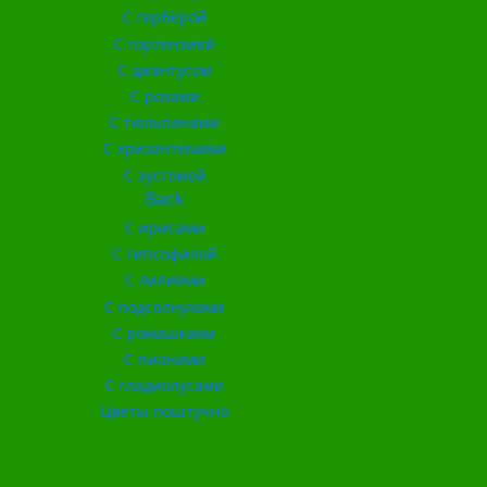
С герберой
С гортензией
С диантусом
С розами
С тюльпанами
С хризантемами
С эустомой
Back
С ирисами
С гипсофилой
С лилиями
С подсолнухами
С ромашками
С пионами
С гладиолусами
Цветы поштучно