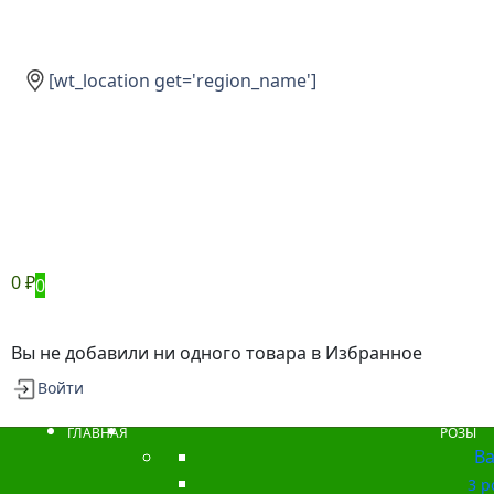
[wt_location get='region_name']
0
₽
0
Вы не добавили ни одного товара в Избранное
Войти
ГЛАВНАЯ
РОЗЫ
Ba
3 р