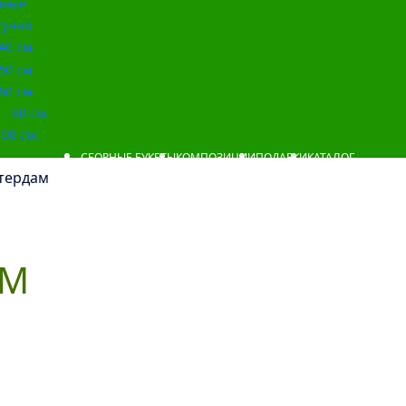
овые
учно
40 см.
50 см.
60 см.
- 80 см.
00 см.
СБОРНЫЕ БУКЕТЫ
КОМПОЗИЦИИ
ПОДАРКИ
КАТАЛОГ
тердам
АМ