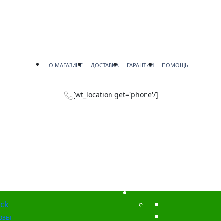
О МАГАЗИНЕ
ДОСТАВКА
ГАРАНТИИ
ПОМОЩЬ
[wt_location get='phone'/]
ck
озы