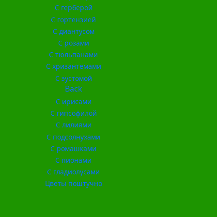
С герберой
С гортензией
С диантусом
С розами
С тюльпанами
С хризантемами
С эустомой
Back
С ирисами
С гипсофилой
С лилиями
С подсолнухами
С ромашками
С пионами
С гладиолусами
Цветы поштучно