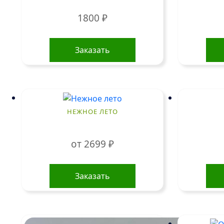
1800
₽
Заказать
НЕЖНОЕ ЛЕТО
от
2699
₽
Этот
товар
Заказать
имеет
несколько
вариаций.
Опции