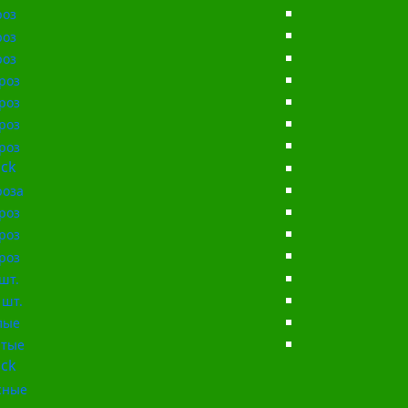
роз
роз
роз
роз
роз
роз
роз
ck
роза
роз
роз
роз
шт.
 шт.
лые
тые
ck
сные