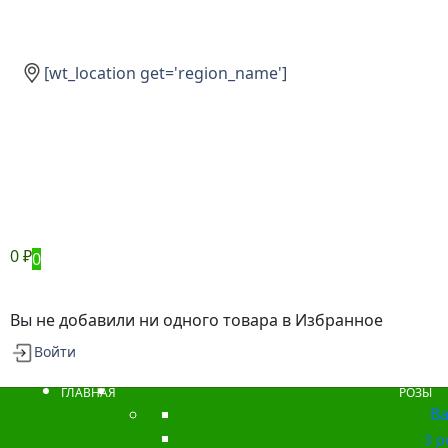
[wt_location get='region_name']
0
₽
0
Вы не добавили ни одного товара в Избранное
Войти
ГЛАВНАЯ
РОЗЫ
Ba
3 р