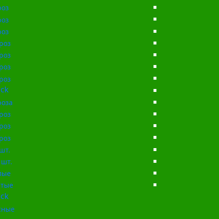
роз
роз
роз
роз
роз
роз
роз
ck
роза
роз
роз
роз
шт.
 шт.
лые
тые
ck
сные