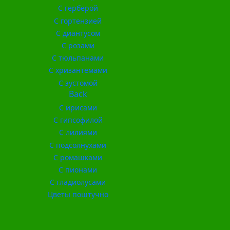
С герберой
С гортензией
С диантусом
С розами
С тюльпанами
С хризантемами
С эустомой
Back
С ирисами
С гипсофилой
С лилиями
С подсолнухами
С ромашками
С пионами
С гладиолусами
Цветы поштучно