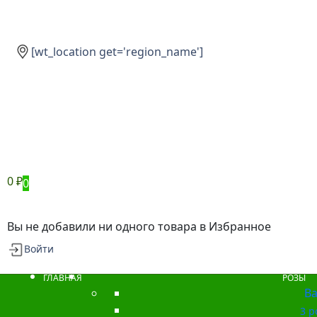
[wt_location get='region_name']
0
₽
0
Вы не добавили ни одного товара в Избранное
Войти
ГЛАВНАЯ
РОЗЫ
Ba
3 р