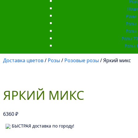
Роз
Пошт
Розы 
Розы 
Розы 
Розы 70 
Розы 1
Доставка цветов
/
Розы
/
Розовые розы
/ Яркий микс
ЯРКИЙ МИКС
6360
₽
БЫСТРАЯ доставка по городу!