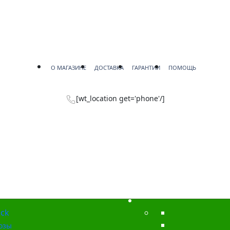
О МАГАЗИНЕ
ДОСТАВКА
ГАРАНТИИ
ПОМОЩЬ
[wt_location get='phone'/]
ck
озы